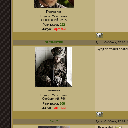
Полковник
Группа: Участники
Сообщений:
2615
Репутация:
222
Статус:
Оффлайн
GLOBASTER
Дата: Суббота, 25.02.
Судя по твоим слова
Лейтенант
Группа: Участники
Сообщений:
766
Репутация:
168
Статус:
Оффлайн
Serg7
Дата: Суббота, 25.02.
Цитата
Merin
(
)