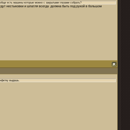
вообще есть машины которые можно с закрытыми глазами собрать?
 будут нестыковки и шпатля всегда должна быть под рукой в большом
онфетку выдашь.