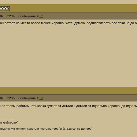
2023, 22:09 | Сообщение #
22
 он встаёт на место более менее хорошо, хотя, думаю, подшпатлевать всё таки на до б
2023, 22:22 | Сообщение #
23
я по твоим работам, стыковка гуляет от детали к детали от идеально хорошо, до идеа
 в крайностях”
руктивную критику, советы и посты на тему "я бы сделал по другому"