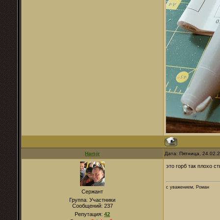
Hart-jr
Дата: Пятница, 24.02.
это горб так плохо 
с уважением, Роман
Сержант
Группа: Участники
Сообщений:
237
Репутация:
42