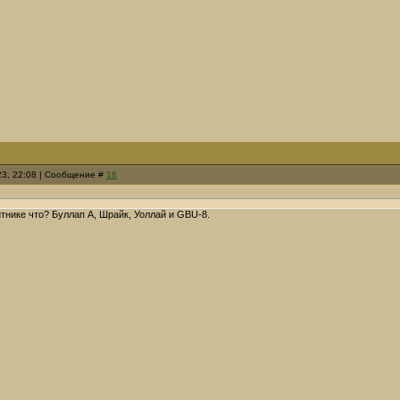
23, 22:08 | Сообщение #
18
итнике что? Буллап А, Шрайк, Уоллай и GBU-8.