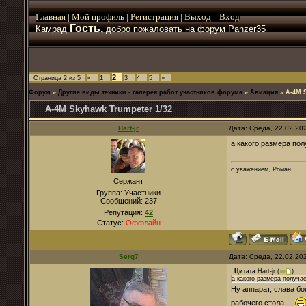
Главная
|
Мой
профиль
|
Регистрация
|
Выход
|
Вход
Гость,
Камрад
добро пожаловать на форум Panzer35
2
Страница
2
из
5
«
1
3
4
5
»
Форум
»
Другие виды техники - галерея работ участников форума
»
Авиация
»
A-4M S
A-4M Skyhawk Trumpeter 1/32
Hart-jr
Дата: Среда, 22.02.20
а какого размера пол
с уважением, Роман
Сержант
Группа: Участники
Сообщений:
237
Репутация:
42
Статус:
Оффлайн
Serg7
Дата: Среда, 22.02.20
Цитата
Hart-jr
(
)
а какого размера получа
Ну аппарат, слава бо
рабочего стола...