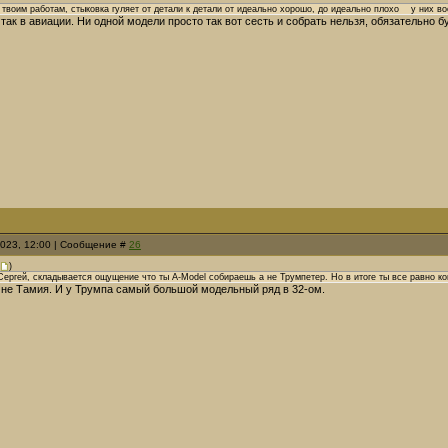
о твоим работам, стыковка гуляет от детали к детали от идеально хорошо, до идеально плохо у них 
 так в авиации. Ни одной модели просто так вот сесть и собрать нельзя, обязательно
2023, 12:00 | Сообщение #
26
)
Сергей, складывается ощущение что ты А-Model собираешь а не Трумпетер. Но в итоге ты все равно к
и не Тамия. И у Трумпа самый большой модельный ряд в 32-ом.