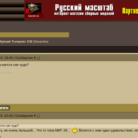
kyhawk Trumpeter 1/32
(Изкоробка)
23, 19:46 | Сообщение #
16
учается сие чудо?
23, 20:40 | Сообщение #
17
ется сие чудо?
гу, не очень большой... Что то типа МИГ-29...
Возится с ним одно удовольствие, нян