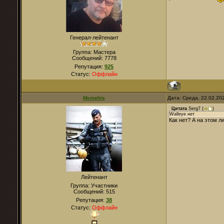
Генерал-лейтенант
Группа: Мастера
Сообщений:
7778
Репутация:
925
Статус:
Оффлайн
Memphis
Дата: Среда, 22.02.20
Цитата
Serg7
(
)
Walleye нет
Как нет? А на этом л
Лейтенант
Группа: Участники
Сообщений:
515
Репутация:
38
Статус:
Оффлайн