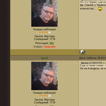
Что то у Трампа, судя п
Да, Сергей, у Трумпа
количестве....
Генерал-лейтенант
Группа: Мастера
Сообщений:
7778
Репутация:
925
Статус:
Оффлайн
Serg7
Дата: Суббота, 25.02.
Цитата
GLOBASTER
(
Судя по твоим словам , 
Ну ни А-модель, но 
Генерал-лейтенант
Группа: Мастера
Сообщений:
7778