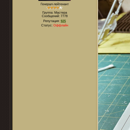
Генерал-лейтенант
Группа: Мастера
Сообщений:
7778
Репутация:
925
Статус:
Оффлайн