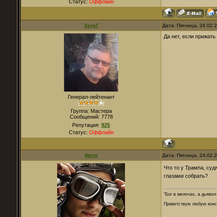
Статус:
Оффлайн
Serg7
Дата: Пятница, 24.02.
Да нет, если прижать
Генерал-лейтенант
Группа: Мастера
Сообщений:
7778
Репутация:
925
Статус:
Оффлайн
Merin
Дата: Пятница, 24.02.
Что то у Трампа, суд
глазами собрать?
“Бог в мелочах, а дьявол
Приветствую любую конст