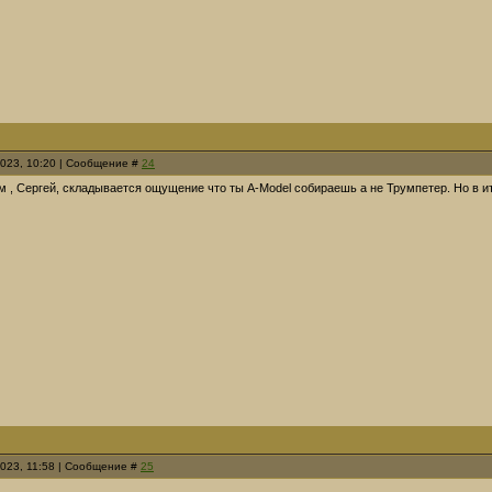
2023, 10:20 | Сообщение #
24
м , Сергей, складывается ощущение что ты А-Model собираешь а не Трумпетер. Но в и
2023, 11:58 | Сообщение #
25