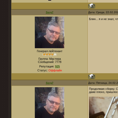
Serg7
Дата: Среда, 22.02.20
Блин... я и не знал, ч
Генерал-лейтенант
Группа: Мастера
Сообщений:
7778
Репутация:
925
Статус:
Оффлайн
Serg7
Дата: Пятница, 24.02.
Продолжаю сборку. С
даже плохо, пришлос