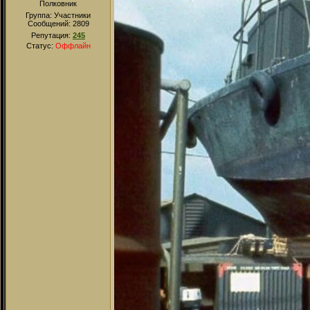
Полковник
Группа: Участники
Сообщений:
2809
Репутация:
245
Статус:
Оффлайн