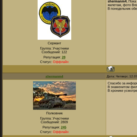
shermanm4
, Пока
жилетам, фото Вл
В понедельник обе
Сержант
Группа: Участники
Сообщений:
122
Репутация:
28
Статус:
Оффлайн
shermanm4
Дата: Четверг, 12.0
Спасибо за информ
В знаменитом филь
В хронике усмотр
Полковник
Группа: Участники
Сообщений:
2809
Репутация:
245
Статус:
Оффлайн