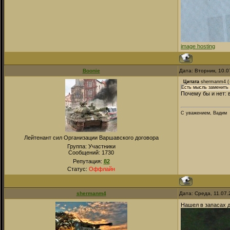
image hosting
Boonie
Дата: Вторник, 10.
Цитата
shermanm4
(
Есть мысль заменить 
Почему бы и нет: в
С уважением, Вадим
Лейтенант сил Организации Варшавского договора
Группа: Участники
Сообщений:
1730
Репутация:
82
Статус:
Оффлайн
shermanm4
Дата: Среда, 11.07
Нашел в запасах 