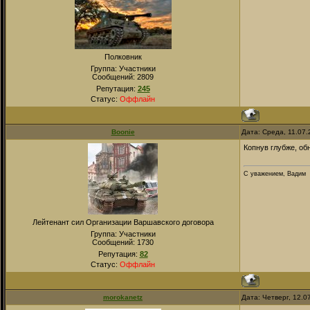
Полковник
Группа: Участники
Сообщений:
2809
Репутация:
245
Статус:
Оффлайн
Boonie
Дата: Среда, 11.07
Копнув глубже, об
С уважением, Вадим
Лейтенант сил Организации Варшавского договора
Группа: Участники
Сообщений:
1730
Репутация:
82
Статус:
Оффлайн
morokanetz
Дата: Четверг, 12.0