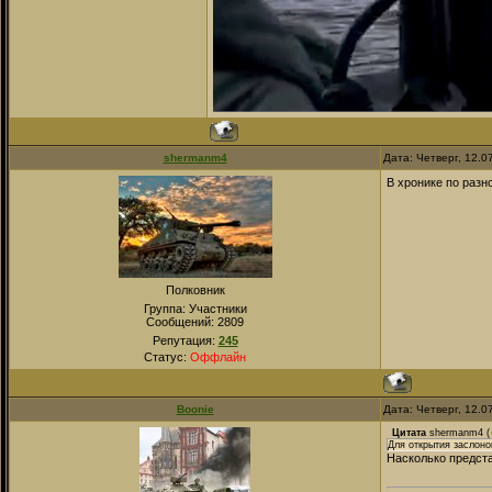
shermanm4
Дата: Четверг, 12.0
В хронике по разн
Полковник
Группа: Участники
Сообщений:
2809
Репутация:
245
Статус:
Оффлайн
Boonie
Дата: Четверг, 12.0
Цитата
shermanm4
(
Для открытия заслоно
Насколько предста