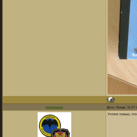
morokanetz
Дата: Среда, 11.07
Учтите только, чт