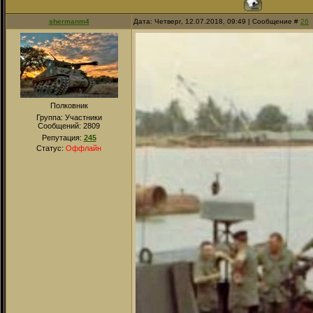
shermanm4
Дата: Четверг, 12.07.2018, 09:49 | Сообщение #
26
Полковник
Группа: Участники
Сообщений:
2809
Репутация:
245
Статус:
Оффлайн