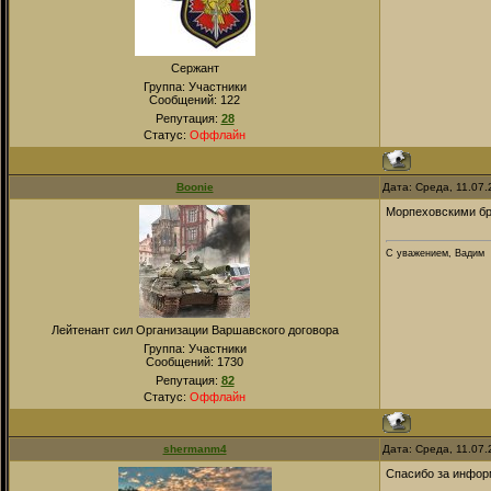
Сержант
Группа: Участники
Сообщений:
122
Репутация:
28
Статус:
Оффлайн
Boonie
Дата: Среда, 11.07
Морпеховскими бро
С уважением, Вадим
Лейтенант сил Организации Варшавского договора
Группа: Участники
Сообщений:
1730
Репутация:
82
Статус:
Оффлайн
shermanm4
Дата: Среда, 11.07
Спасибо за инфор