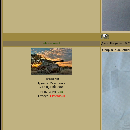
shermanm4
Дата: Вторник, 10.
Сборка в основном
Полковник
Группа: Участники
Сообщений:
2809
Репутация:
245
Статус:
Оффлайн