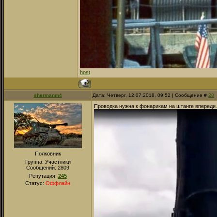
host
shermanm4
Дата: Четверг, 12.07.2018, 09:52 | Сообщение #
28
Проводка нужна к фонарикам на штанге впереди.
Полковник
Группа: Участники
Сообщений:
2809
Репутация:
245
Статус:
Оффлайн