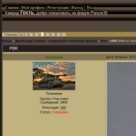
Главная
|
Мой
профиль
|
Регистрация
|
Выход
|
Вход
Гость,
Камрад
добро пожаловать на форум Panzer35
2
Страница
2
из
5
«
1
3
4
5
»
Форум
»
Другие виды техники - галерея работ участников форума
»
Флот
»
PBR
(Piber от Tam
PBR
shermanm4
Дата: Вторник, 10.
Полковник
Группа: Участники
Сообщений:
2809
Репутация:
245
Статус:
Оффлайн