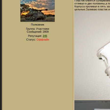
Пластик клеится супермоме
отливал в две половины,а 
Корпуса проливал в пять з
цельные.Заливаю пластик и
Полковник
Группа: Участники
Сообщений:
2809
Репутация:
245
Статус:
Оффлайн