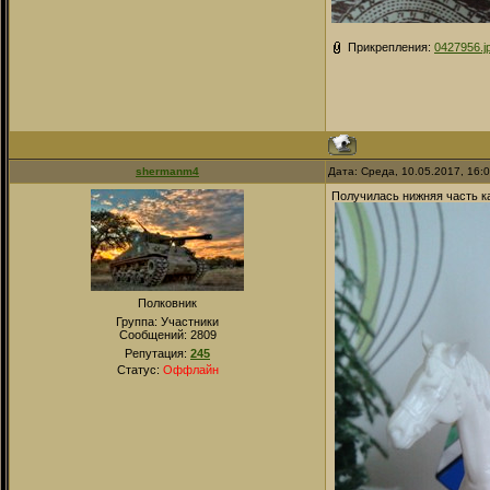
Прикрепления:
0427956.j
shermanm4
Дата: Среда, 10.05.2017, 16:
Получилась нижняя часть к
Полковник
Группа: Участники
Сообщений:
2809
Репутация:
245
Статус:
Оффлайн