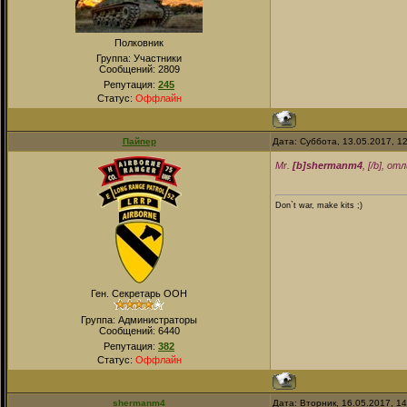
Полковник
Группа: Участники
Сообщений:
2809
Репутация:
245
Статус:
Оффлайн
Пайпер
Дата: Суббота, 13.05.2017, 1
Mr.
[b]shermanm4
, [/b], 
Don`t war, make kits ;)
Ген. Секретарь ООН
Группа: Администраторы
Сообщений:
6440
Репутация:
382
Статус:
Оффлайн
shermanm4
Дата: Вторник, 16.05.2017, 1