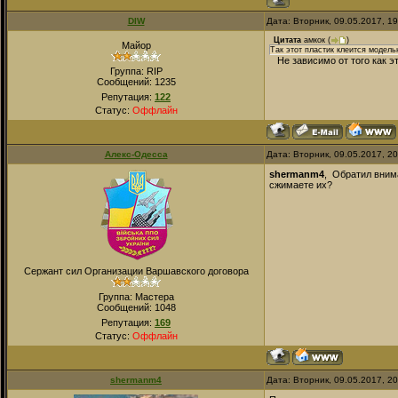
DIW
Дата: Вторник, 09.05.2017, 1
Цитата
амкок
(
)
Майор
Так этот пластик клеится модел
Не зависимо от того как эт
Группа: RIP
Сообщений:
1235
Репутация:
122
Статус:
Оффлайн
Алекс-Одесса
Дата: Вторник, 09.05.2017, 2
shermanm4
, Обратил внима
сжимаете их?
Сержант сил Организации Варшавского договора
Группа: Мастера
Сообщений:
1048
Репутация:
169
Статус:
Оффлайн
shermanm4
Дата: Вторник, 09.05.2017, 2