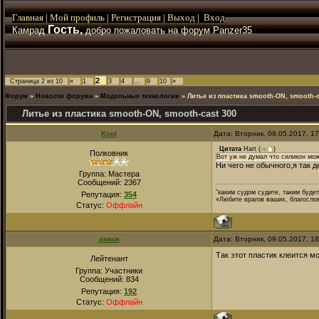
Главная
|
Мой
профиль
|
Регистрация
|
Выход
|
Вход
Гость,
Камрад
добро пожаловать на форум Panzer35
2
Страница
2
из
10
«
1
3
4
…
9
10
»
Форум
»
Новости форума
»
Модельные технологии
»
Литье из пластика smooth-ON, smooth-c
Литье из пластика smooth-ON, smooth-cast 300
Kool
Дата: Вторник, 09.05.2017, 1
Цитата
Hart
(
)
Полковник
Вот уж не думал что силикон мож
Ни чего не обычного,я так де
Группа: Мастера
Сообщений:
2367
"каким судом судите, таким буде
Репутация:
354
«Любите врагов ваших, благосло
Статус:
Оффлайн
амкок
Дата: Вторник, 09.05.2017, 1
Так этот пластик клеится 
Лейтенант
Группа: Участники
Сообщений:
834
Репутация:
192
Статус:
Оффлайн