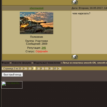
shermanm4
Дата: Вторник, 16.05.2017, 1
чем нарезать?
Полковник
Группа: Участники
Сообщений:
2809
Репутация:
245
Статус:
Оффлайн
Форум
»
Новости форума
»
Модельные технологии
»
Литье из пластика smooth-ON, smooth-c
2
Страница
2
из
10
«
1
3
4
…
9
10
»