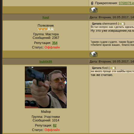
Прикрепления:
9768978.j
Kool
Дата: Вторник, 16.05.2017, 1
Цитата
shermanm4
(
)
Полковник
Встал вопрос-как сделать идеаль
Ну это уже извращение,на м
Группа: Мастера
Сообщений:
2367
"каким судом судите, таким буде
Репутация:
354
«Любите врагов ваших, благосло
Статус:
Оффлайн
bublik88
Дата: Вторник, 16.05.2017, 1
Цитата
Kool
(
)
на много проще эти шайбы просто
так же считаю.
Майор
Группа: Участники
Сообщений:
1014
Репутация:
82
Статус:
Оффлайн