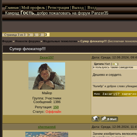
Главная
|
Мой
профиль
|
Регистрация
|
Выход
|
Вход
Гость,
Камрад
добро пожаловать на форум Panzer35
3
Страница
3
из
3
«
1
2
Форум
»
Новости форума
»
Модельные технологии
»
Супер флокатор!!!
(Бесплатная технологи
Супер флокатор!!!
Zaxar157
Дата: Среда, 12.06.2024, 09:
Цитата
Hart
(
)
я пользуюсь таким самоделом
Дешево и сердито.
"Калибр" и доброе слово убежда
Майор
Группа: Участники
Сообщений:
1386
Репутация:
150
Статус:
Оффлайн
shermanm4
Дата: Среда, 12.06.2024, 11:
Зачем изобретать велосипе