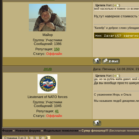
Цитата
Hart
(
)
мой насколько я помню со всеми
Ну,тут наверное стоимость 
"Калибр" и доброе слово убежда
Майор
Группа: Участники
Сообщений:
1386
Репутация:
150
Статус:
Оффлайн
JKUB
Дата: Пятница, 14.06.2024, 2
Цитата
Hart
(
)
да, но за рубль жаба давит, мой
Да вы вообще просто шикует
С уважением Игорь и Ольга
Lieutenant of NATO forces
Мы называем людей дикарями,лиш
Группа: Участники
Сообщений:
1045
Репутация:
41
Статус:
Оффлайн
Форум
»
Новости форума
»
Модельные технологии
»
Супер флокатор!!!
(Бесплатная технологи
3
Страница
3
из
3
«
1
2