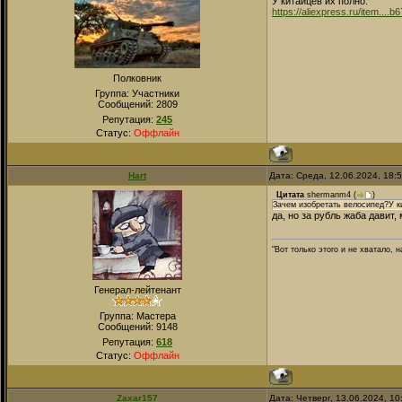
У китайцев их полно:
https://aliexpress.ru/item...
Полковник
Группа: Участники
Сообщений:
2809
Репутация:
245
Статус:
Оффлайн
Hart
Дата: Среда, 12.06.2024, 18:
Цитата
shermanm4
(
)
Зачем изобретать велосипед?У к
да, но за рубль жаба давит
"Вот только этого и не хватало,
Генерал-лейтенант
Группа: Мастера
Сообщений:
9148
Репутация:
618
Статус:
Оффлайн
Zaxar157
Дата: Четверг, 13.06.2024, 1