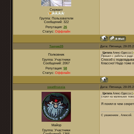
Сержант
Группа: Пользователи
Сообщений:
322
Репутация:
26
Статус:
Оффлайн
Танчик35
Дата: Пятница, 29.05.
Цитата
Алекс-Одесса
(
Полковник
Пришел с работы и ради 
Группа: Участники
Способ с подкладыва
Сообщений:
2067
Классно! Надо тоже 
Репутация:
58
Статус:
Оффлайн
swat0russia
Дата: Пятница, 29.05.
Цитата
Алекс-Одесса
(
спаял на маленьких пово
Я понял в чем секрет
С уважением , Алексей.
Майор
Группа: Участники
Сообщений:
1366