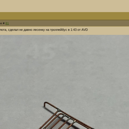
ие #
81
лота, сделал не давно лесенку на троллейбус в 1:43 от АVD