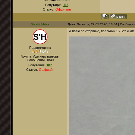
Репутация:
113
Статус:
Оффлайн
StasHobbies
Дата: Пятница, 29.05.2020, 10:34 | Сообщен
Я паяю по старинке, паяльник 15 Ват и кис
Подполковник
Группа: Администраторы
Сообщений:
1840
Репутация:
187
Статус:
Оффлайн