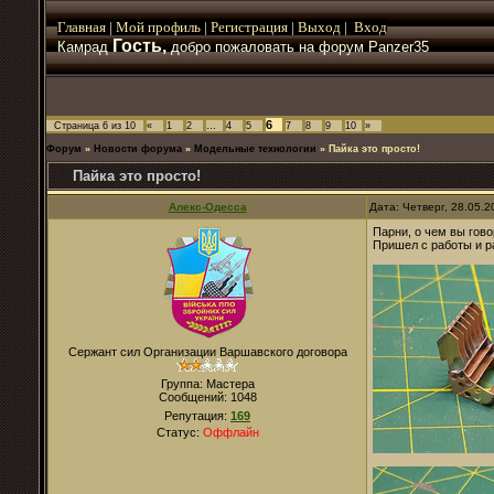
Главная
|
Мой
профиль
|
Регистрация
|
Выход
|
Вход
Гость,
Камрад
добро пожаловать на форум Panzer35
6
Страница
6
из
10
«
1
2
…
4
5
7
8
9
10
»
Форум
»
Новости форума
»
Модельные технологии
»
Пайка это просто!
Пайка это просто!
Алекс-Одесса
Дата: Четверг, 28.05.
Парни, о чем вы гово
Пришел с работы и р
Сержант сил Организации Варшавского договора
Группа: Мастера
Сообщений:
1048
Репутация:
169
Статус:
Оффлайн