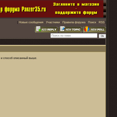
[
Новые сообщения
·
Участники
·
Правила форума
·
Поиск
·
RSS
]
т и способ описанный выше.