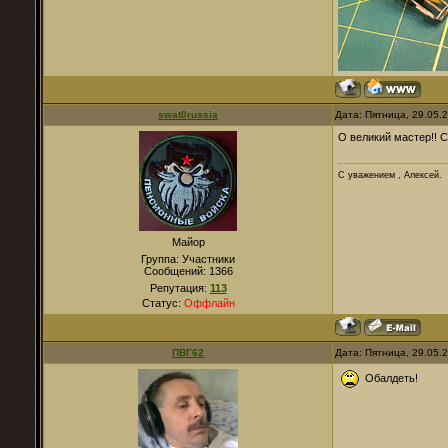
swat0russia
Дата: Пятница, 29.05.
О великий мастер!! С
С уважением , Алексей.
Майор
Группа: Участники
Сообщений:
1366
Репутация:
113
Статус:
Оффлайн
ПВГ62
Дата: Пятница, 29.05.
Обалдеть!