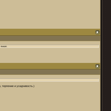
й выше.
, терпение и усидчивость.)