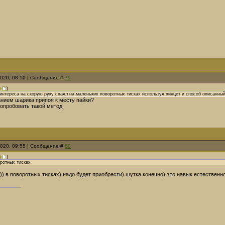
2020, 08:10 | Сообщение #
79
)
интереса на скорую руку спаял на маленьких поворотных тисках используя пинцет и способ описанны
нием шарика припоя к месту пайки?
попробовать такой метод.
2020, 09:55 | Сообщение #
80
)
ротных тисках
)) в поворотных тисках) надо будет приобрести) шутка конечно) это навык естественно