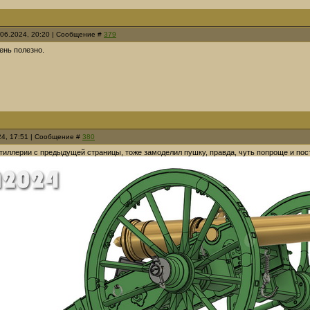
.06.2024, 20:20 | Сообщение #
379
ень полезно.
24, 17:51 | Сообщение #
380
тиллерии с предыдущей страницы, тоже замоделил пушку, правда, чуть попроще и пост