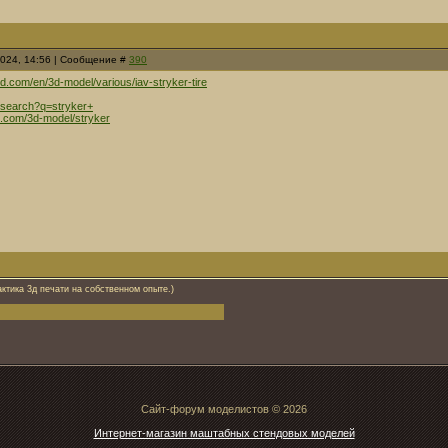
2024, 14:56 | Сообщение #
390
s3d.com/en/3d-model/various/iav-stryker-tire
n/search?q=stryker+
d.com/3d-model/stryker
актика 3д печати на собственном опыте.)
Сайт-форум моделистов © 2026
Интернет-магазин маштабных стендовых моделей