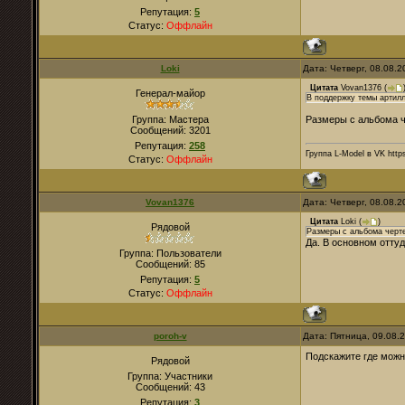
Репутация:
5
Статус:
Оффлайн
Loki
Дата: Четверг, 08.08.
Цитата
Vovan1376
(
Генерал-майор
В поддержку темы артилл
Группа: Мастера
Размеры с альбома ч
Сообщений:
3201
Репутация:
258
Группа L-Model в VK http
Статус:
Оффлайн
Vovan1376
Дата: Четверг, 08.08.
Цитата
Loki
(
)
Рядовой
Размеры с альбома черте
Да. В основном оттуд
Группа: Пользователи
Сообщений:
85
Репутация:
5
Статус:
Оффлайн
poroh-v
Дата: Пятница, 09.08.
Подскажите где можно
Рядовой
Группа: Участники
Сообщений:
43
Репутация:
3