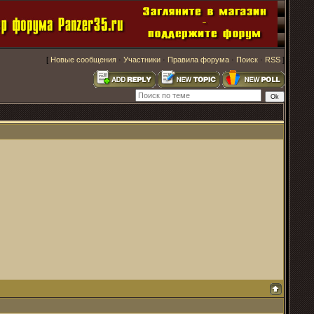
[
Новые сообщения
·
Участники
·
Правила форума
·
Поиск
·
RSS
]