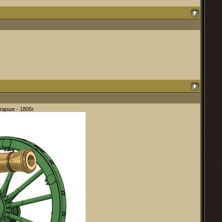
арше - 1805г.