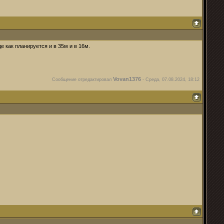
де как планируется и в 35м и в 16м.
Vovan1376
Сообщение отредактировал
-
Среда, 07.08.2024, 18:12