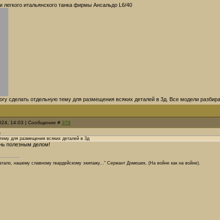
и легкого итальянского танка фирмы Ансальдо L6/40
могу сделать отдельную тему для размещения всяких деталей в 3д. Все модели разбир
2024, 14:03 | Сообщение #
378
)
тему для размещения всяких деталей в 3д
нь полезным делом!
ватало, нашему славному гвардейскому экипажу..." Сержант Домешек, (На войне как на войне).