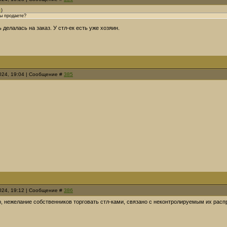
)
ы продаете?
 делалась на заказ. У стл-ек есть уже хозяин.
2024, 19:04 | Сообщение #
385
2024, 19:12 | Сообщение #
386
, нежелание собственников торговать стл-ками, связано с неконтролируемым их расп