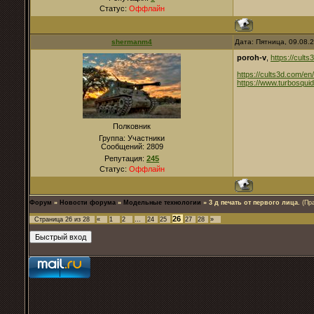
Статус:
Оффлайн
shermanm4
Дата: Пятница, 09.08.
poroh-v
,
https://cult
https://cults3d.com/e
https://www.turbosqui
Полковник
Группа: Участники
Сообщений:
2809
Репутация:
245
Статус:
Оффлайн
Форум
»
Новости форума
»
Модельные технологии
»
3 д печать от первого лица.
(Пр
26
Страница
26
из
28
«
1
2
…
24
25
27
28
»