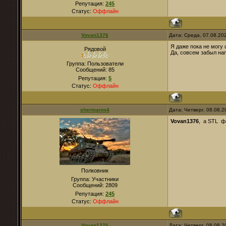
Репутация:
245
Статус:
Оффлайн
Vovan1376
Дата: Среда, 07.08.20
Я даже пока не могу 
Рядовой
Да, совсем забыл нап
Группа: Пользователи
Сообщений:
85
Репутация:
5
Статус:
Оффлайн
shermanm4
Дата: Четверг, 08.08.
Vovan1376
, а STL ф
Полковник
Группа: Участники
Сообщений:
2809
Репутация:
245
Статус:
Оффлайн
Vovan1376
Дата: Четверг, 08.08.