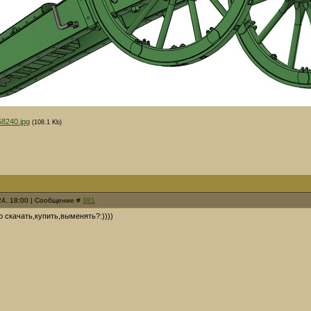
58240.jpg
(108.1 Kb)
24, 18:00 | Сообщение #
381
о скачать,купить,выменять?:))))