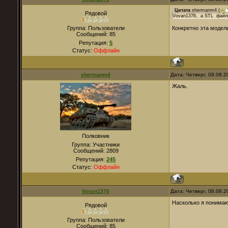
Цитата
shermanm4
(
Рядовой
Vovan1376, а STL файл
Группа: Пользователи
Конкретно эта модель
Сообщений:
85
Репутация:
5
Статус:
Оффлайн
shermanm4
Дата: Четверг, 08.08.
Жаль.
Полковник
Группа: Участники
Сообщений:
2809
Репутация:
245
Статус:
Оффлайн
Vovan1376
Дата: Четверг, 08.08.
Насколько я понимаю
Рядовой
Группа: Пользователи
Сообщений:
85