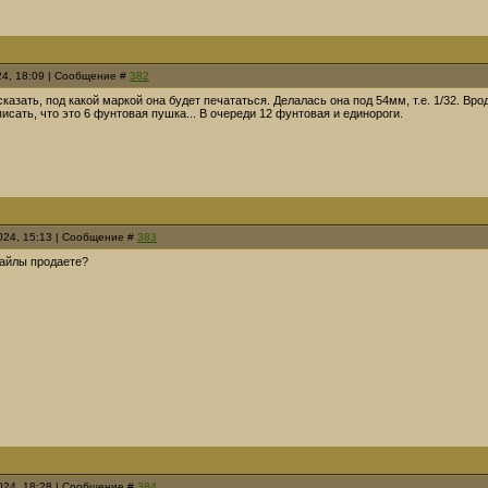
24, 18:09 | Сообщение #
382
сказать, под какой маркой она будет печататься. Делалась она под 54мм, т.е. 1/32. Вро
исать, что это 6 фунтовая пушка... В очереди 12 фунтовая и единороги.
2024, 15:13 | Сообщение #
383
айлы продаете?
2024, 18:28 | Сообщение #
384