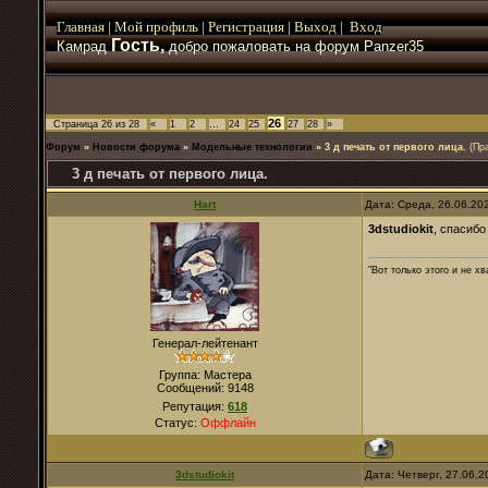
Главная
|
Мой
профиль
|
Регистрация
|
Выход
|
Вход
Гость,
Камрад
добро пожаловать на форум Panzer35
26
Страница
26
из
28
«
1
2
…
24
25
27
28
»
Форум
»
Новости форума
»
Модельные технологии
»
3 д печать от первого лица.
(Пр
3 д печать от первого лица.
Hart
Дата: Среда, 26.06.20
3dstudiokit
, спасибо
"Вот только этого и не х
Генерал-лейтенант
Группа: Мастера
Сообщений:
9148
Репутация:
618
Статус:
Оффлайн
3dstudiokit
Дата: Четверг, 27.06.