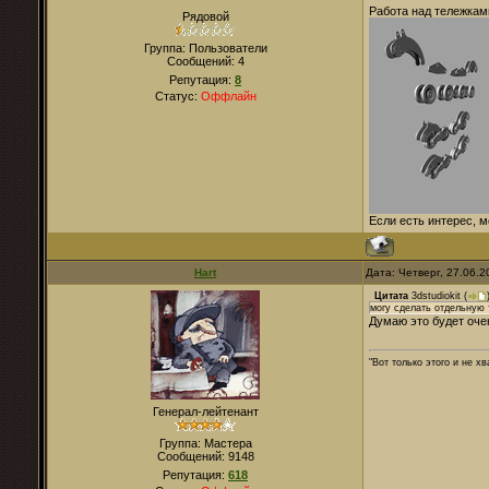
Работа над тележкам
Рядовой
Группа: Пользователи
Сообщений:
4
Репутация:
8
Статус:
Оффлайн
Если есть интерес, 
Hart
Дата: Четверг, 27.06.
Цитата
3dstudiokit
(
могу сделать отдельную 
Думаю это будет оче
"Вот только этого и не х
Генерал-лейтенант
Группа: Мастера
Сообщений:
9148
Репутация:
618