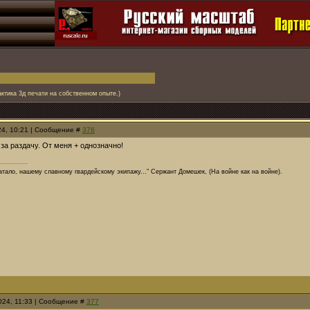
актика 3д печати на собственном опыте.)
24, 10:21 | Сообщение #
376
 за раздачу. От меня + однозначно!
ватало, нашему славному гвардейскому экипажу..." Сержант Домешек, (На войне как на войне).
2024, 11:33 | Сообщение #
377