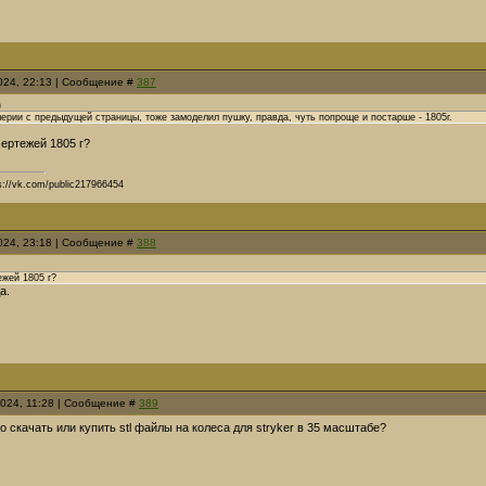
2024, 22:13 | Сообщение #
387
)
ерии с предыдущей страницы, тоже замоделил пушку, правда, чуть попроще и постарше - 1805г.
ертежей 1805 г?
s://vk.com/public217966454
2024, 23:18 | Сообщение #
388
жей 1805 г?
а.
2024, 11:28 | Сообщение #
389
 скачать или купить stl файлы на колеса для stryker в 35 масштабе?