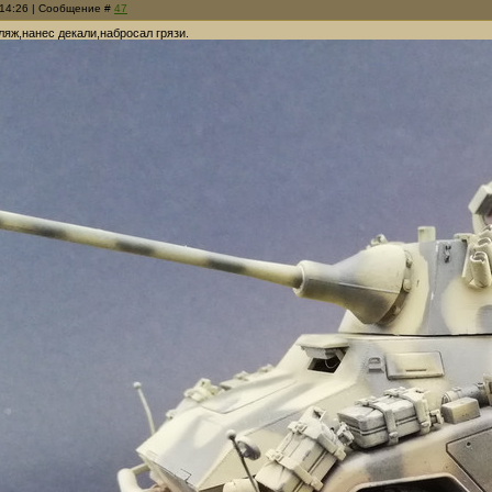
 14:26 | Сообщение #
47
яж,нанес декали,набросал грязи.