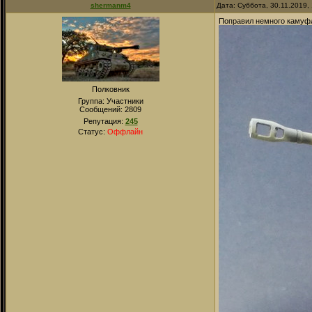
shermanm4
Дата: Суббота, 30.11.2019,
Поправил немного камуфл
Полковник
Группа: Участники
Сообщений:
2809
Репутация:
245
Статус:
Оффлайн