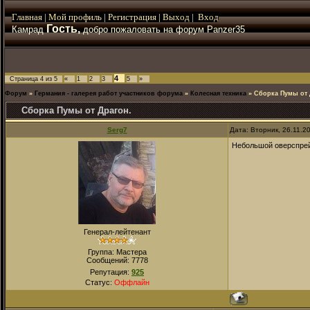
Главная
|
Мой
профиль
|
Регистрация
|
Выход
|
Вход
Гость,
Камрад
добро пожаловать на форум Panzer35
4
Страница
4
из
5
«
1
2
3
5
»
Форум
»
Германия - галерея работ участников форума
»
Колесная техника
»
Сборка Пумы от 
Сборка Пумы от Драгон.
Serg7
Дата: Вторник, 26.11.2
Небольшой оверспрей
Генерал-лейтенант
Группа: Мастера
Сообщений:
7778
Репутация:
925
Статус:
Оффлайн