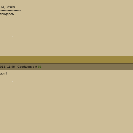
13, 03:09)
------------------
 тендером.
2013, 11:46 | Сообщение #
51
ки!!!