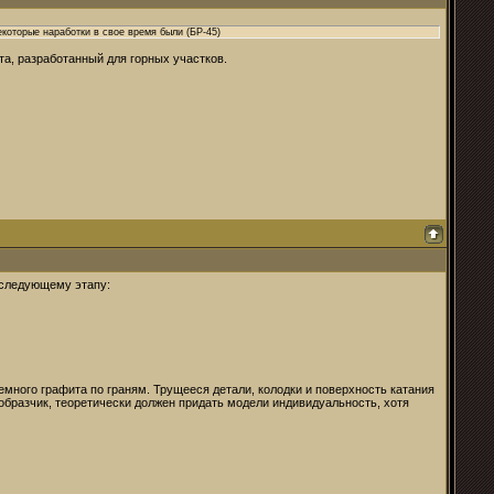
екоторые наработки в свое время были (БР-45)
а, разработанный для горных участков.
к следующему этапу:
ного графита по граням. Трущееся детали, колодки и поверхность катания
 образчик, теоретически должен придать модели индивидуальность, хотя