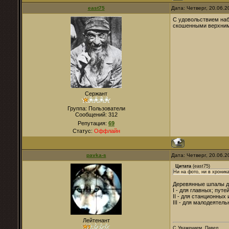
east75
Дата: Четверг, 20.06.
С удовольствием наб
скошенными верхними
Сержант
Группа: Пользователи
Сообщений:
312
Репутация:
69
Статус:
Оффлайн
pavka-s
Дата: Четверг, 20.06.
Цитата
(
east75
)
Ни на фото, ни в хроник
Деревянные шпалы дл
I - для главных; путей
II - для станционных
III - для малодеяте
Лейтенант
С Уважением, Павел.