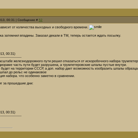
2013, 00:31 | Сообщение #
52
ависит от количества выходных и свободного времени.
ка затемнил впадины. Заказал декали в ТМ, теперь остается ждать посылку.
13, 00:31)
------------------
асштабе железнодорожного пути решил отказаться от искоробочного набора трумпетер
диораме часть пути будет разрушена, а трумпетеровские шпалы пустые внутри.
 будет на территории СССР, а доп. набор дает возможность изобразить шпалы образца 
 шпал до рельс не одинаковое
ция набора. что особенно заметно в сравнении.
тиг за прошедшие дни:
13, 00:31)
------------------