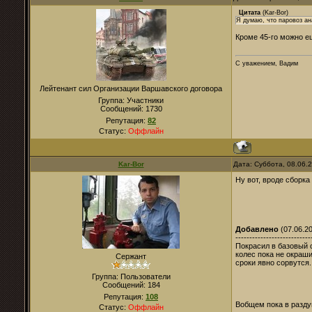
Цитата
(
Kar-Bor
)
Я думаю, что паровоз ан
Кроме 45-го можно е
С уважением, Вадим
Лейтенант сил Организации Варшавского договора
Группа: Участники
Сообщений:
1730
Репутация:
82
Статус:
Оффлайн
Kar-Bor
Дата: Суббота, 08.06.
Ну вот, вроде сборк
Добавлено
(07.06.20
---------------------------
Покрасил в базовый 
колес пока не окраш
Сержант
сроки явно сорвутся
Группа: Пользователи
Сообщений:
184
Репутация:
108
Вобщем пока в разду
Статус:
Оффлайн