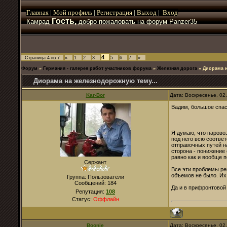
Главная
|
Мой
профиль
|
Регистрация
|
Выход
|
Вход
Гость,
Камрад
добро пожаловать на форум Panzer35
4
Страница
4
из
7
«
1
2
3
5
6
7
»
Форум
»
Германия - галерея работ участников форума
»
Железная дорога
»
Диорама н
Диорама на железнодорожную тему...
Kar-Bor
Дата: Воскресенье, 02
Вадим, большое спас
Я думаю, что парово
под него всю соотве
отправочных путей на
сторона - понижение 
равно как и вообще п
Сержант
Все эти проблемы ре
объемов не было. Их
Группа: Пользователи
Сообщений:
184
Да и в прифронтовой
Репутация:
108
Статус:
Оффлайн
Boonie
Дата: Воскресенье, 02