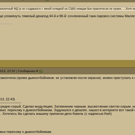
алогичный ФД (а он создавался с явной оглядкой на США) немцам был практически не нужен. ...Хотя н
ще упомянуть тяжелый декапод 44-й и 96-й: сочлененный танк-паровоз системы Маллет
2013, 22:02 | Сообщение #
48
а закончена (кроме дымоотбойников. их установлю после окраски). можно приступать 
13, 22:43)
------------------
средне-серый. Сделал модуляцию. Затемнение черным. высветление светло-серым. нем
ивал. перехожу к дымоотбойникам. Задумался о декалях. нашел в интернете вот такой
... Хотелось бы сделать машину приписки депо Ковель (с надписью Kwh)
мье перехожу к дымоотбойникам.