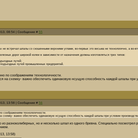
2013, 08:54 | Сообщение #
55
ах не встречал шпалы со скошенными верхними углами, во-первых это весьма не технологично, а во-вт
лезных дорог широкой колеи в зависимости от назначения должны изготовляться трех типов:
одъездных путей;
х подъездных путей промышленных предприятий.
нно по соображениям технологичности.
ься на схемку- важно обеспечить одинаковую нсущую способность каждой шпалы при у
2013, 13:58 | Сообщение #
56
по соображениям технологичности.
на схемку- важно обеспечить одинаковую нсущую способность каждой шпалы при условии производства
ко из разноколиберных, но и несколько шпал из одного бревна. Специально посмотрел
нием.
13, 13:58)
------------------