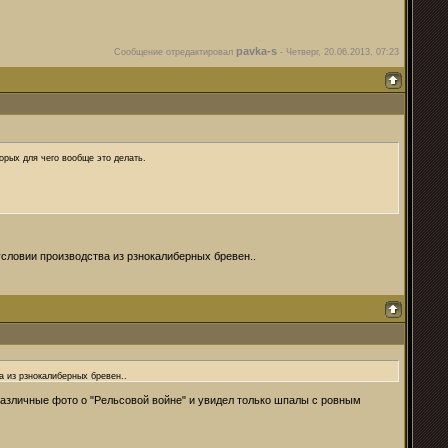
pavka-s
Сообщение отредактировал
-
Четверг, 20.06.2013, 07:23
орых для чего вообще это делать.
словии производства из рзнокалиберных бревен..
 из рзнокалиберных бревен..
 различные фото о "Рельсовой войне" и увидел только шпалы с ровным