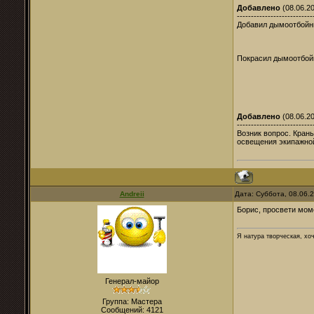
Добавлено
(08.06.20
---------------------------
Добавил дымоотбойни
Покрасил дымоотбойн
Добавлено
(08.06.20
---------------------------
Возник вопрос. Краны
освещения экипажной
Andreii
Дата: Суббота, 08.06.
Борис, просвети моме
Я натура творческая, хоч
Генерал-майор
Группа: Мастера
Сообщений:
4121