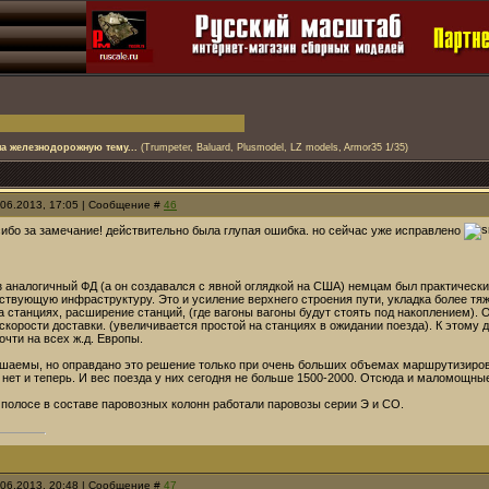
а железнодорожную тему...
(Trumpeter, Baluard, Plusmodel, LZ models, Armor35 1/35)
.06.2013, 17:05 | Сообщение #
46
ибо за замечание! действительно была глупая ошибка. но сейчас уже исправлено
з аналогичный ФД (а он создавался с явной оглядкой на США) немцам был практическ
тствующую инфраструктуру. Это и усиление верхнего строения пути, укладка более тя
 станциях, расширение станций, (где вагоны вагоны будут стоять под накоплением). 
скорости доставки. (увеличивается простой на станциях в ожидании поезда). К этому
очти на всех ж.д. Европы.
шаемы, но оправдано это решение только при очень больших объемах маршрутизированны
 нет и теперь. И вес поезда у них сегодня не больше 1500-2000. Отсюда и маломощны
 полосе в составе паровозных колонн работали паровозы серии Э и СО.
.06.2013, 20:48 | Сообщение #
47