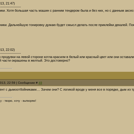
13, 21:47)
------------------
ки. Хотя большая часть машин с ранним тендером была и без них, но с данным аксе
ики. Дальнейшую тонировку думаю будет смысл делать после приклейки декалей. По
13, 22:02)
------------------
 продувки на левой стороне котла красили в белый или красный цвет или они оставал
 части окрашены в желтый. Это достоверно?
2013, 22:59 | Сообщение #
49
нт с дымоотбойниками.... Зачем они? С логикой вроде у меня все в порядке, дым из тр
у - творю, хочу - вытворяю!