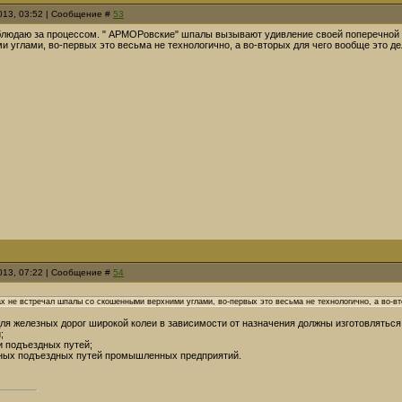
2013, 03:52 | Сообщение #
53
людаю за процессом. " АРМОРовские" шпалы вызывают удивление своей поперечной к
 углами, во-первых это весьма не технологично, а во-вторых для чего вообще это де
2013, 07:22 | Сообщение #
54
ах не встречал шпалы со скошенными верхними углами, во-первых это весьма не технологично, а во-вт
я железных дорог широкой колеи в зависимости от назначения должны изготовляться 
;
 и подъездных путей;
льных подъездных путей промышленных предприятий.