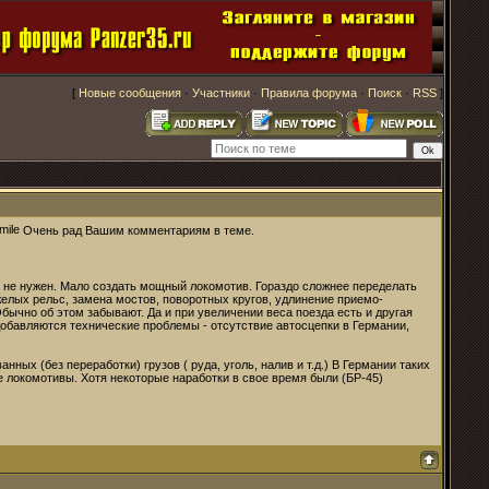
[
Новые сообщения
·
Участники
·
Правила форума
·
Поиск
·
RSS
]
Очень рад Вашим комментариям в теме.
и не нужен. Мало создать мощный локомотив. Гораздо сложнее переделать
желых рельс, замена мостов, поворотных кругов, удлинение приемо-
Обычно об этом забывают. Да и при увеличении веса поезда есть и другая
 добавляются технические проблемы - отсутствие автосцепки в Германии,
х (без переработки) грузов ( руда, уголь, налив и т.д.) В Германии таких
е локомотивы. Хотя некоторые наработки в свое время были (БР-45)