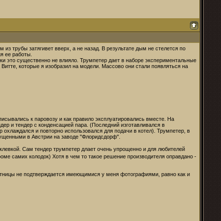
из трубы затягивет вверх, а не назад. В результате дым не стелется по
я ее работы.
ики это существенно не влияло. Трумпетер дает в наборе экспериментальные
Витте, которые я изобразил на модели. Массово они стали появляться на
писывались к паровозу и как правило эксплуатировались вместе. На
дер и тендер с конденсацией пара. (Последний изготавливался в
 охлаждался и повторно использовался для подачи в котел). Трумпетер, в
пущенными в Австрии на заводе "Флоридсдорф".
аклевкой. Сам тендер трумпетер длает очень упрощенно и для любителей
роме самих колодок) Хотя в чем то такое решение производителя оправдано -
стницы не подтверждается имеющимися у меня фотографиями, равно как и