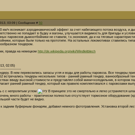
2013, 03:09 | Сообщение #
50
 км/ч возникает аэродинамический эффект за счет набегающего потока воздуха, и дым 
ветственно не попадает в будку и вагоны, улучшается видимость для бригады и услови
ных паровозов дымоотбойники не ставили, т.к.экономия, да и на тяговые характерист
йники, которые были только на прототипе. На остальных локомотивах ставились типа 
нообразном тендером.
дии, правда на немецком
http://de.wikipedia.org/wiki/Windleitblech
13, 02:05)
------------------
ендеру. В нем перевозились запасы угля и воды для работы паровоза. Все тендеры при
52 встречались тендеры нескольких типов - ранний рамный тендер, ваннообразный тен
ствах ввиду высокой стоимости и представлял собой мини=холодильник, в котором пар
лагает ранний рамный тендер, который как правило комплектовался с паровозами вы
ь с с непролитым углом
В принципе это не смертельно и легко устраняется шп
 очень много работы - практически полностью отсутствует тормозное оборудование (к
льшей части будет не видно.
 к задним буферным фонарям, добавил немного фототравления. Установка второй ле