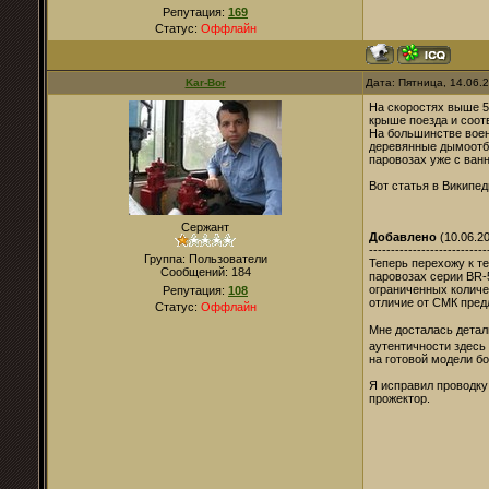
Репутация:
169
Статус:
Оффлайн
Kar-Bor
Дата: Пятница, 14.06.
На скоростях выше 50
крыше поезда и соот
На большинстве воен
деревянные дымоотбо
паровозах уже с ван
Вот статья в Википе
Сержант
Добавлено
(10.06.20
---------------------------
Группа: Пользователи
Теперь перехожу к т
Сообщений:
184
паровозах серии BR-
ограниченных количе
Репутация:
108
отличие от СМК пред
Статус:
Оффлайн
Мне досталась детал
аутентичности здесь
на готовой модели бо
Я исправил проводку
прожектор.