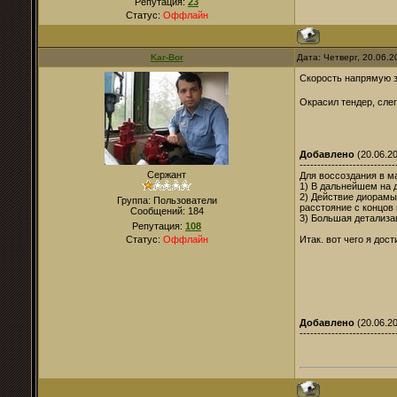
Репутация:
23
Статус:
Оффлайн
Kar-Bor
Дата: Четверг, 20.06.
Скорость напрямую з
Окрасил тендер, слег
Добавлено
(20.06.20
---------------------------
Сержант
Для воссоздания в м
1) В дальнейшем на 
2) Действие диорамы
Группа: Пользователи
расстояние с концов
Сообщений:
184
3) Большая детализа
Репутация:
108
Итак. вот чего я дос
Статус:
Оффлайн
Добавлено
(20.06.20
---------------------------