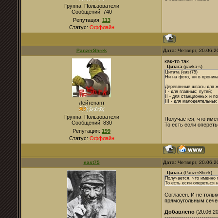
Группа: Пользователи
Сообщений:
740
Репутация:
113
Статус:
Оффлайн
PanzerShrek
Дата: Четверг, 20.06.
как-то так
Цитата
(
pavka-s
)
Цитата (east75)
Ни на фото, ни в хроник
Деревянные шпалы для же
I - для главных; путей;
II - для станционных и п
III - для малодеятельны
Лейтенант
Группа: Пользователи
Получается, что име
Сообщений:
830
То есть если оперет
Репутация:
199
Статус:
Оффлайн
east75
Дата: Четверг, 20.06.
Цитата
(
PanzerShrek
)
Получается, что именно 
То есть если опереться 
Согласен. И не толь
прямоугольным сече
Добавлено
(20.06.20
---------------------------