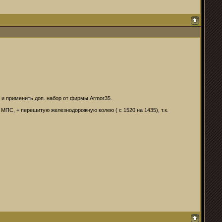
 и применить доп. набор от фирмы Armor35.
МПС, + перешитую железнодорожную колею ( с 1520 на 1435), т.к.