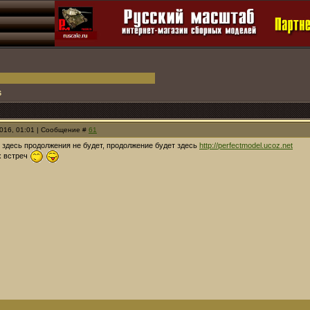
6
2016, 01:01 | Сообщение #
61
 здесь продолжения не будет, продолжение будет здесь
http://perfectmodel.ucoz.net
х встреч