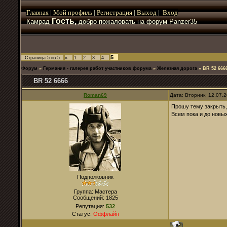
Главная
|
Мой
профиль
|
Регистрация
|
Выход
|
Вход
Гость,
Камрад
добро пожаловать на форум Panzer35
5
Страница
5
из
5
«
1
2
3
4
Форум
»
Германия - галерея работ участников форума
»
Железная дорога
»
BR 52 666
BR 52 6666
Roman69
Дата: Вторник, 12.07.
Прошу тему закрыть,
Всем пока и до новы
Подполковник
Группа: Мастера
Сообщений:
1825
Репутация:
532
Статус:
Оффлайн