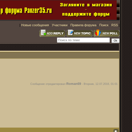
[
Новые сообщения
·
Участники
·
Правила форума
·
Поиск
·
RSS
]
Roman69
Сообщение отредактировал
-
Вторник, 12.07.2016, 01:01