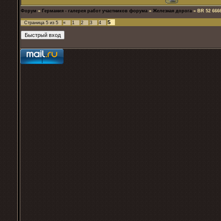
Форум
»
Германия - галерея работ участников форума
»
Железная дорога
»
BR 52 666
5
Страница
5
из
5
«
1
2
3
4