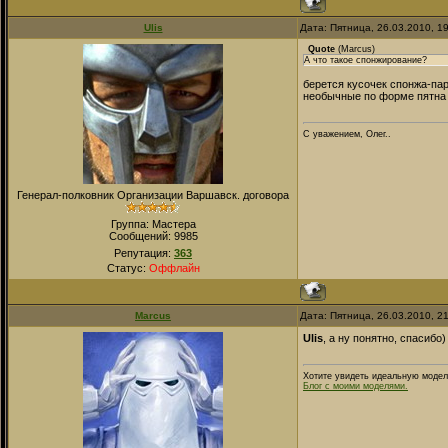
Ulis
Дата: Пятница, 26.03.2010, 1
Quote
(
Marcus
)
А что такое спонжирование?
берется кусочек спонжа-пар
необычные по форме пятна к
С уважением, Олег..
Генерал-полковник Организации Варшавск. договора
Группа: Мастера
Сообщений:
9985
Репутация:
363
Статус:
Оффлайн
Marcus
Дата: Пятница, 26.03.2010, 2
Ulis
, а ну понятно, спасибо)
Хотите увидеть идеальную модел
Блог с моими моделями.