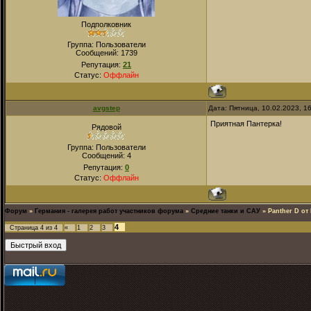
Подполковник
Группа: Пользователи
Сообщений:
1739
Репутация:
21
Статус:
Оффлайн
avgstep
Дата: Пятница, 10.02.2023, 1
Приятная Пантерка!
Рядовой
Группа: Пользователи
Сообщений:
4
Репутация:
0
Статус:
Оффлайн
Форум
»
Германия - галерея работ участников форума
»
Средние танки и САУ
»
Panther D от
4
Страница
4
из
4
«
1
2
3