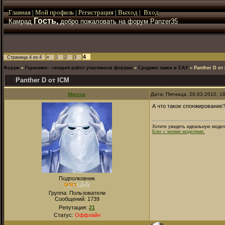
Главная
|
Мой
профиль
|
Регистрация
|
Выход
|
Вход
Гость,
Камрад
добро пожаловать на форум Panzer35
4
Страница
4
из
4
«
1
2
3
Форум
»
Германия - галерея работ участников форума
»
Средние танки и САУ
»
Panther D от
Panther D от ICM
Marcus
Дата: Пятница, 26.03.2010, 1
А что такое спонжирование
Хотите увидеть идеальную модел
Блог с моими моделями.
Подполковник
Группа: Пользователи
Сообщений:
1739
Репутация:
21
Статус:
Оффлайн