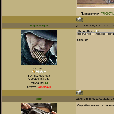
Прикрепления:
7703967.j
Eugen-Morgun
Дата: Вторник, 21.01.2020, 0
Цитата
Oleg
(
)
Всё отлично! "Телефункен" вообщ
Спасибо!
Сержант
Группа: Мастера
Сообщений:
333
Репутация:
61
Статус:
Оффлайн
Merin
Дата: Вторник, 21.01.2020, 2
Случайно зашел... а тут т