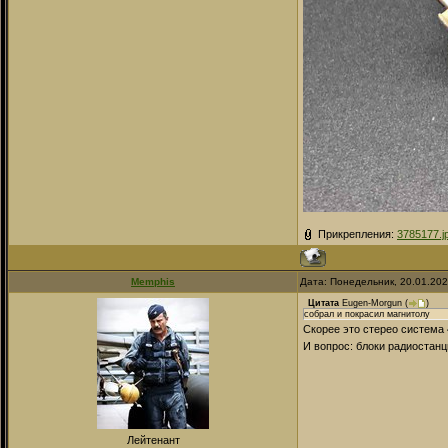
Прикрепления:
3785177.j
Memphis
Дата: Понедельник, 20.01.20
Цитата
Eugen-Morgun
(
)
собрал и покрасил магнитолу
Скорее это стерео система
И вопрос: блоки радиостанц
Лейтенант