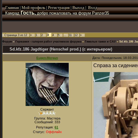
Главная
|
Мой
профиль
|
Регистрация
|
Выход
|
Вход
Гость,
Камрад
добро пожаловать на форум Panzer35
3
Страница
3
из
12
«
1
2
4
5
…
11
12
»
Форум
»
Германия - галерея работ участников форума
»
Тяжелые танки и САУ
»
Sd.kfz.186 Ja
Sd.kfz.186 Jagdtiger (Henschel prod.) (с интерьером)
Eugen-Morgun
Дата: Понедельник, 18.03.20
Справа за сидение
Сержант
Группа: Мастера
Сообщений:
333
Репутация:
61
Статус:
Оффлайн