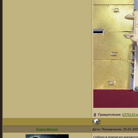
Прикрепления:
6376143.j
Eugen-Morgun
Дата: Понедельник, 20.01.20
собрал и покрасил магнито