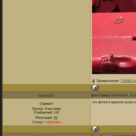
Прикрепления:
7530952.j
alexxa007
Дата: Среда, 03.04.2019, 17:
это фотки в красное ушли с
Сержант
Группа: Участники
Сообщений:
142
Репутация:
32
Статус:
Оффлайн