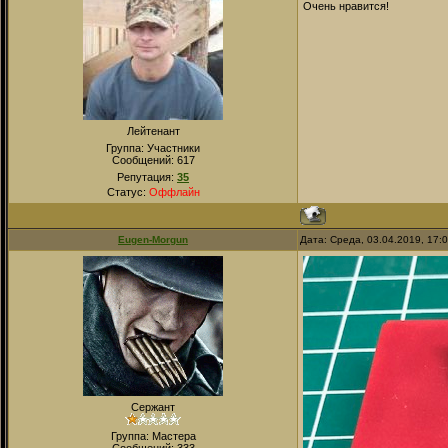
Очень нравится!
Лейтенант
Группа: Участники
Сообщений:
617
Репутация:
35
Статус:
Оффлайн
Eugen-Morgun
Дата: Среда, 03.04.2019, 17:
Сержант
Группа: Мастера