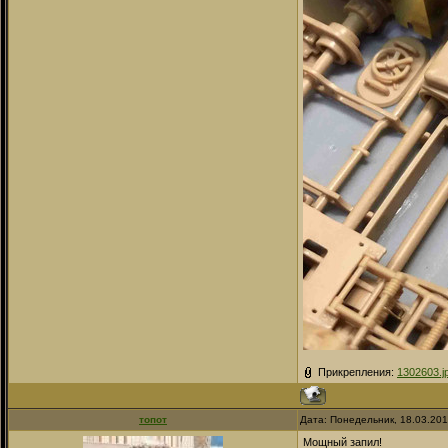
Прикрепления:
1302603.j
топот
Дата: Понедельник, 18.03.20
Мощный запил!