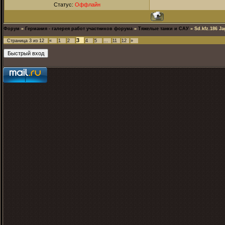
Статус:
Оффлайн
Форум
»
Германия - галерея работ участников форума
»
Тяжелые танки и САУ
»
Sd.kfz.186 Ja
3
Страница
3
из
12
«
1
2
4
5
…
11
12
»