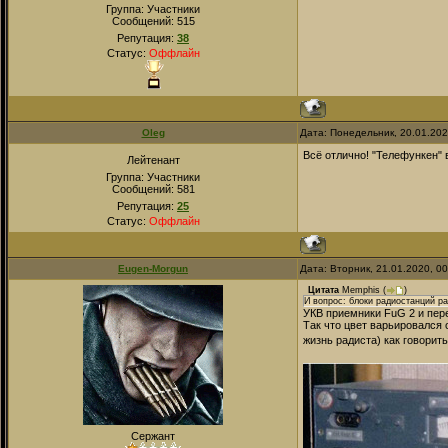
Группа: Участники
Сообщений:
515
Репутация:
38
Статус:
Оффлайн
Oleg
Дата: Понедельник, 20.01.20
Всё отлично! "Телефункен" 
Лейтенант
Группа: Участники
Сообщений:
581
Репутация:
25
Статус:
Оффлайн
Eugen-Morgun
Дата: Вторник, 21.01.2020, 0
Цитата
Memphis
(
)
И вопрос: блоки радиостанций ра
УКВ приемники FuG 2 и пере
Так что цвет варьировался 
жизнь радиста) как говорит
Сержант