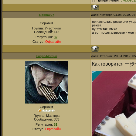
Прикрепления:
3763095.j
alexxa007
Дата: Четверг, 04.04.2019, 0
не настолько резко они ухо
Сержант
режет.
Группа: Участники
ну это так, имхо.
Сообщений:
142
а вот по деталировке - мое п
Репутация:
32
Статус:
Оффлайн
Eugen-Morgun
Дата: Вторник, 23.04.2019, 0
Как говорится
一步
Сержант
Группа: Мастера
Сообщений:
333
Репутация:
61
Статус:
Оффлайн