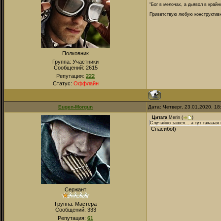
“Бог в мелочах, а дьявол в крайн
Приветствую любую конструктивну
Полковник
Группа: Участники
Сообщений:
2615
Репутация:
222
Статус:
Оффлайн
Eugen-Morgun
Дата: Четверг, 23.01.2020, 1
Цитата
Merin
(
)
Случайно зашел... а тут такааая
Спасибо!)
Сержант
Группа: Мастера
Сообщений:
333
Репутация:
61