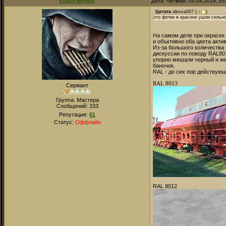
Eugen-Morgun
Дата: Четверг, 04.04.2019, 0
Цитата
alexxa007
(
)
это фотки в красное ушли сильн
На самом деле при окраске 
и объктивно оба цвета актив
Из-за большого количества
дискуссии по поводу RAL80
упорно мешали черный и жел
баночек.
RAL - до сих пор действую
RAL 8013
Сержант
Группа: Мастера
Сообщений:
333
Репутация:
61
Статус:
Оффлайн
RAL 8012