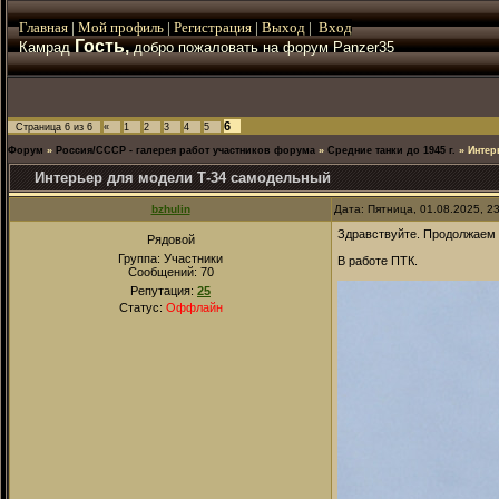
Главная
|
Мой
профиль
|
Регистрация
|
Выход
|
Вход
Гость,
Камрад
добро пожаловать на форум Panzer35
6
Страница
6
из
6
«
1
2
3
4
5
Форум
»
Россия/СССР - галерея работ участников форума
»
Средние танки до 1945 г.
»
Интер
Интерьер для модели Т-34 самодельный
bzhulin
Дата: Пятница, 01.08.2025, 2
Здравствуйте. Продолжаем .
Рядовой
Группа: Участники
В работе ПТК.
Сообщений:
70
Репутация:
25
Статус:
Оффлайн