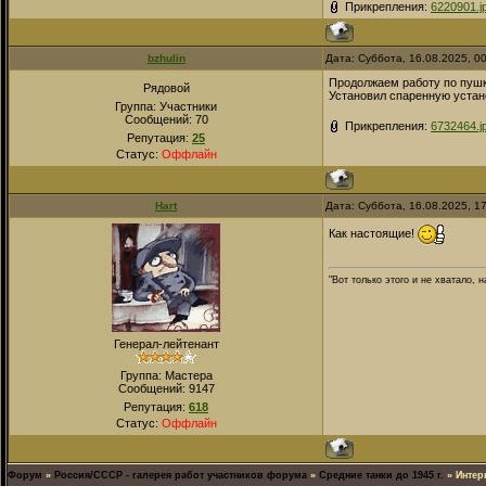
Прикрепления:
6220901.j
bzhulin
Дата: Суббота, 16.08.2025, 0
Продолжаем работу по пушк
Рядовой
Установил спаренную устан
Группа: Участники
Сообщений:
70
Прикрепления:
6732464.j
Репутация:
25
Статус:
Оффлайн
Hart
Дата: Суббота, 16.08.2025, 1
Как настоящие!
"Вот только этого и не хватало,
Генерал-лейтенант
Группа: Мастера
Сообщений:
9147
Репутация:
618
Статус:
Оффлайн
Форум
»
Россия/СССР - галерея работ участников форума
»
Средние танки до 1945 г.
»
Интер