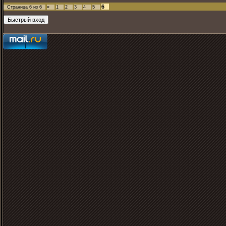
6
Страница
6
из
6
«
1
2
3
4
5