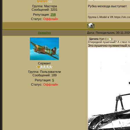
Группа: Мастера
Рубка мехвода выступает.
Сообщений:
3201
Репутация:
258
Группа L-Model в VK https://vk.c
Статус:
Оффлайн
iismailov
Дата: Понедельник, 30.11.202
Цитата
Hart
(
)
Очередной пушечный? А ствол то 
Это пушечно-пулеметный,та
Сержант
Группа: Пользователи
Сообщений:
189
Репутация:
5
Статус:
Оффлайн