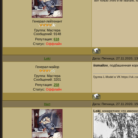
"Вот только этого и не хватало,
Генерал-лейтенант
Группа: Мастера
Сообщений:
9148
Репутация:
618
Статус:
Оффлайн
Loki
Дата: Пятница, 27.11.2020, 1
iismailov
, подбашенная коро
Генерал-майор
Группа: Мастера
Группа L-Model в VK https://vk.c
Сообщений:
3201
Репутация:
258
Статус:
Оффлайн
Hart
Дата: Пятница, 27.11.2020, 1
Loki
, конкретнее что именно