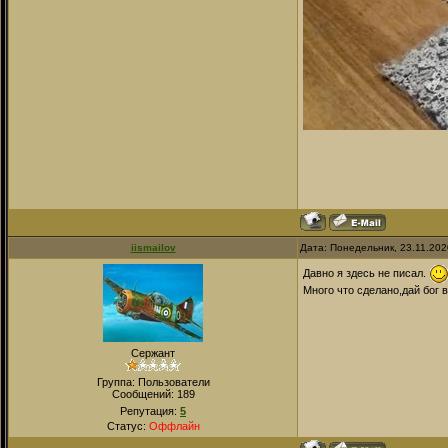
iismailov
Дата: Понедельник, 23.11.202
Давно я здесь не писал.
Много что сделано,дай бог 
Сержант
Группа: Пользователи
Сообщений:
189
Репутация:
5
Статус:
Оффлайн