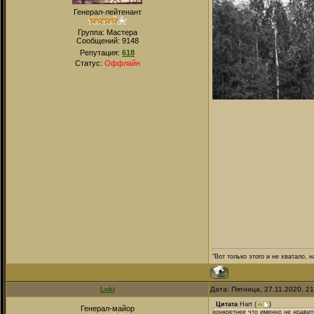
Генерал-лейтенант
Группа: Мастера
Сообщений:
9148
Репутация:
618
Статус:
Оффлайн
"Вот только этого и не хватало,
Loki
Дата: Пятница, 27.11.2020, 2
Цитата
Hart
(
)
Генерал-майор
конкретнее что именно не нравить