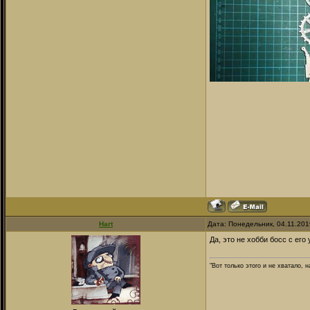
Hart
Дата: Понедельник, 04.11.201
Да, это не хобби босс с ег
"Вот только этого и не хватало,