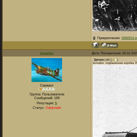
Прикрепления:
4888934.j
iismailov
Дата: Понедельник, 30.11.202
Цитата
Loki
(
)
iismailov, подбашенная коробка 3
Сержант
Группа: Пользователи
Сообщений:
189
Репутация:
5
Статус:
Оффлайн