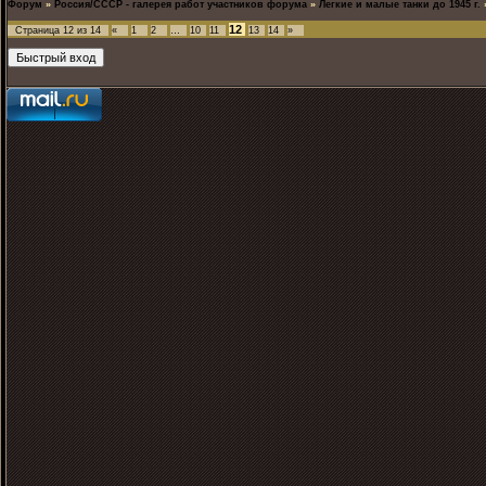
Форум
»
Россия/СССР - галерея работ участников форума
»
Легкие и малые танки до 1945 г.
12
Страница
12
из
14
«
1
2
…
10
11
13
14
»