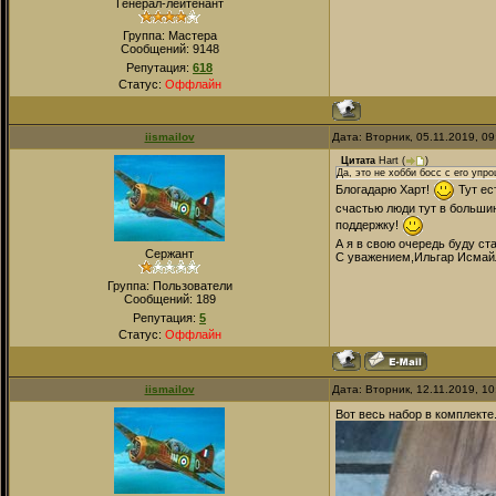
Генерал-лейтенант
Группа: Мастера
Сообщений:
9148
Репутация:
618
Статус:
Оффлайн
iismailov
Дата: Вторник, 05.11.2019, 0
Цитата
Hart
(
)
Да, это не хобби босс с его упр
Блогадарю Харт!
Тут ес
счастью люди тут в больши
поддержку!
А я в свою очередь буду с
Сержант
С уважением,Ильгар Исмай
Группа: Пользователи
Сообщений:
189
Репутация:
5
Статус:
Оффлайн
iismailov
Дата: Вторник, 12.11.2019, 1
Вот весь набор в комплекте