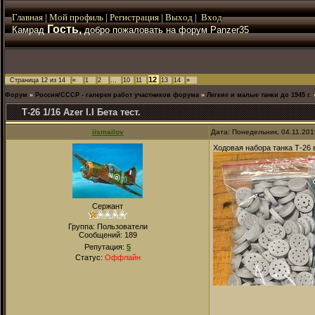
Главная
|
Мой
профиль
|
Регистрация
|
Выход
|
Вход
Гость,
Камрад
добро пожаловать на форум Panzer35
12
Страница
12
из
14
«
1
2
…
10
11
13
14
»
Форум
»
Россия/СССР - галерея работ участников форума
»
Легкие и малые танки до 1945 г.
Т-26 1/16 Azer I.I Бета тест.
iismailov
Дата: Понедельник, 04.11.201
Ходовая набора танка Т-26 
Сержант
Группа: Пользователи
Сообщений:
189
Репутация:
5
Статус:
Оффлайн