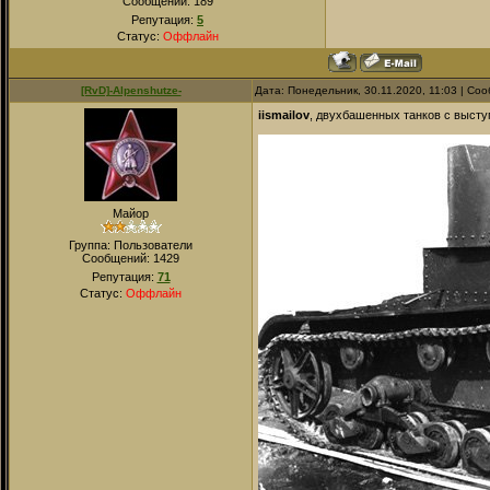
Сообщений:
189
Репутация:
5
Статус:
Оффлайн
[RvD]-Alpenshutze-
Дата: Понедельник, 30.11.2020, 11:03 | С
iismailov
, двухбашенных танков с высту
Майор
Группа: Пользователи
Сообщений:
1429
Репутация:
71
Статус:
Оффлайн