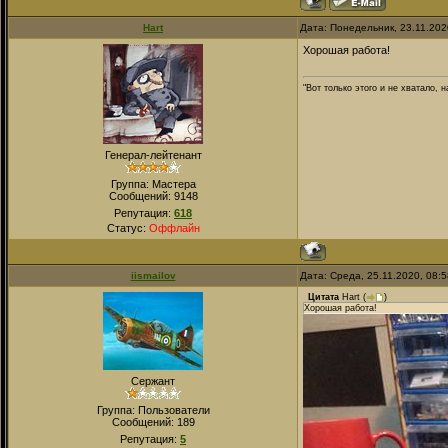
Hart
Дата: Понедельник, 23.11.202
Хорошая работа!
"Вот только этого и не хватало,
Генерал-лейтенант
Группа: Мастера
Сообщений:
9148
Репутация:
618
Статус:
Оффлайн
iismailov
Дата: Среда, 25.11.2020, 08:
Цитата
Hart
(
)
Хорошая работа!
Сержант
Группа: Пользователи
Сообщений:
189
Репутация:
5