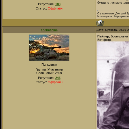
будки, отлитые отдел
Репутация:
183
Статус:
Оффлайн
С уважением, Дмитрий Е
Мои модели: http://panze
shermanm4
Дата: Суббота, 25.07.
Пайпер
, бронировка
Вот фото.
Полковник
Группа: Участники
Сообщений:
2809
Репутация:
245
Статус:
Оффлайн