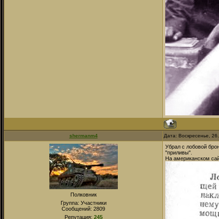
shermanm4
Дата: Воскресенье, 26
Убрал с лобовой бро
"приливы".
На американском сай
Полковник
Группа: Участники
Сообщений:
2809
Репутация:
245