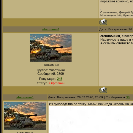
поражают конечно, н
С уважением, Дмитрий Е
Мои модели: http://panze
shermanm4
Дата: Воскресенье, 26
eremin50580
, я вос
На личность вашу я 
А если вы считаете 
Полковник
Группа: Участники
Сообщений:
2809
Репутация:
245
Статус:
Оффлайн
shermanm4
Дата: Воскресенье, 26.07.2020, 20:09 | Сообщение #
30
Из руководства по танку М4А2 1945 года.Экраны на ка