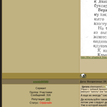
http://the.shadock.fre
eremin50580
Дата: Воскресенье, 26
Цитата
shermanm4
(
Сержант
Убрал с лобовой бронепл
именуют "капоты" или "к
Группа: Участники
Сообщений:
316
А еще их иногда " с
Репутация:
183
Да используйте такое
потом уже следует де
Статус:
Оффлайн
Уже в которой вашей