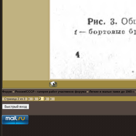
Форум
»
Россия/СССР - галерея работ участников форума
»
Легкие и малые танки до 1945 г.
2
Страница
2
из
3
«
1
3
»