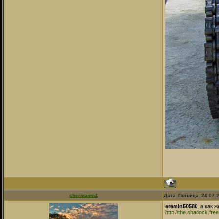
shermanm4
Дата: Пятница, 24.07.
eremin50580
, а как
http://the.shadock.free