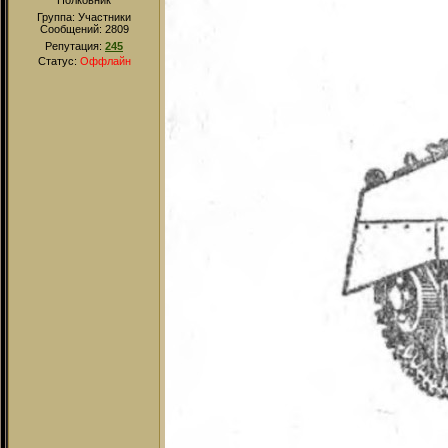
Полковник
Группа: Участники
Сообщений:
2809
Репутация:
245
Статус:
Оффлайн