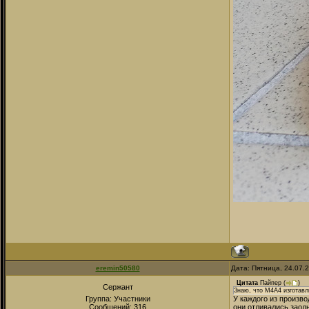
eremin50580
Дата: Пятница, 24.07.
Цитата
Пайпер
(
)
Сержант
Знаю, что М4А4 изготавл
Группа: Участники
У каждого из произво
Сообщений:
316
они отливались заод