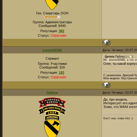
Ген. Секретарь ООН
Группа: Администраторы
Сообщений:
6440
Репутация:
382
Статус:
Оффлайн
eremin50580
Дата: Четверг, 23.07.
Цитата
Пайпер
(
)
Сержант
Mr. eremin50580, a что э
Группа: Участники
Олег, ты какой корпу
Сообщений:
316
Репутация:
183
С уважением, Дмитрий Е
Статус:
Оффлайн
Мои модели: http://panze
Пайпер
Дата: Четверг, 23.07.
Да, про модель.
Интересует его иден
Знаю, что М4А4 изгот
Don`t war, make kits ;)