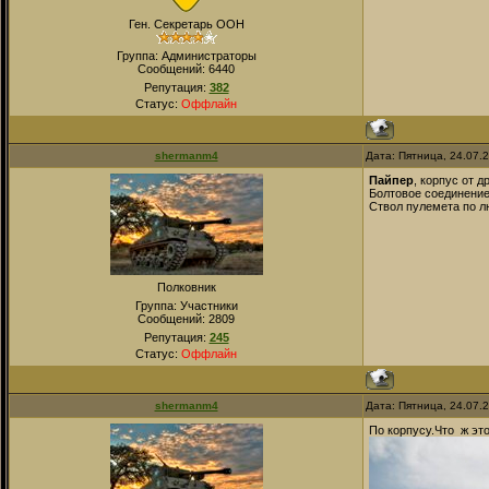
Ген. Секретарь ООН
Группа: Администраторы
Сообщений:
6440
Репутация:
382
Статус:
Оффлайн
shermanm4
Дата: Пятница, 24.07.
Пайпер
, корпус от 
Болтовое соединение
Ствол пулемета по л
Полковник
Группа: Участники
Сообщений:
2809
Репутация:
245
Статус:
Оффлайн
shermanm4
Дата: Пятница, 24.07.
По корпусу.Что ж это