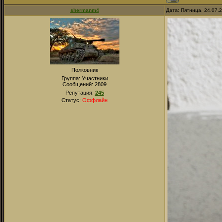
shermanm4
Дата: Пятница, 24.07.
Полковник
Группа: Участники
Сообщений:
2809
Репутация:
245
Статус:
Оффлайн