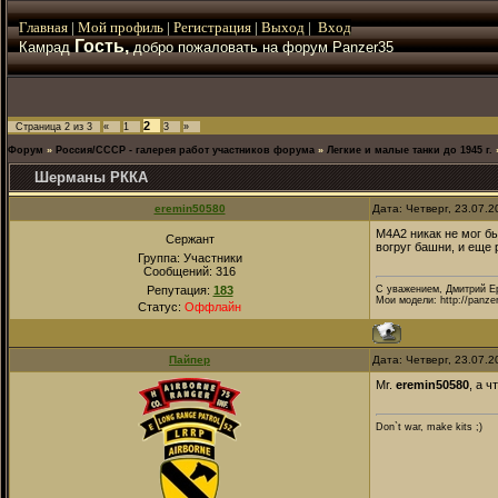
Главная
|
Мой
профиль
|
Регистрация
|
Выход
|
Вход
Гость,
Камрад
добро пожаловать на форум Panzer35
2
Страница
2
из
3
«
1
3
»
Форум
»
Россия/СССР - галерея работ участников форума
»
Легкие и малые танки до 1945 г.
Шерманы РККА
eremin50580
Дата: Четверг, 23.07.
M4A2 никак не мог бы
Сержант
вогруг башни, и еще
Группа: Участники
Сообщений:
316
Репутация:
183
С уважением, Дмитрий Е
Мои модели: http://panze
Статус:
Оффлайн
Пайпер
Дата: Четверг, 23.07.
Mr.
eremin50580
, a ч
Don`t war, make kits ;)