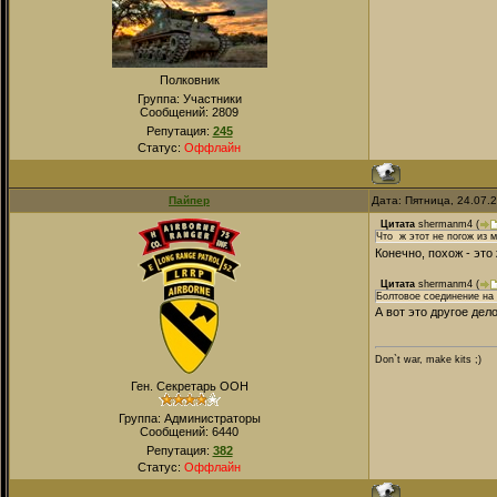
Полковник
Группа: Участники
Сообщений:
2809
Репутация:
245
Статус:
Оффлайн
Пайпер
Дата: Пятница, 24.07.
Цитата
shermanm4
(
Что ж этот не погож из 
Конечно, похож - это
Цитата
shermanm4
(
Болтовое соединение на
А вот это другое дел
Don`t war, make kits ;)
Ген. Секретарь ООН
Группа: Администраторы
Сообщений:
6440
Репутация:
382
Статус:
Оффлайн