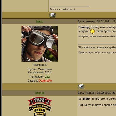
Don`t war, make kits ;)
Merin
Дата: Четверг, 04.02.2021, 2
Пайпер
, я сам, хоть и тащ
модели
если брать за 
моделе, если ничего не мен
“Бог в мелочах, а дьявол в крайн
Приветствую любую конструктивну
Полковник
Группа: Участники
Сообщений:
2615
Репутация:
222
Статус:
Оффлайн
Пайпер
Дата: Четверг, 04.02.2021, 2
Mr.
Merin
, я поэтому и рек
Вот на этих фото хорошо ви