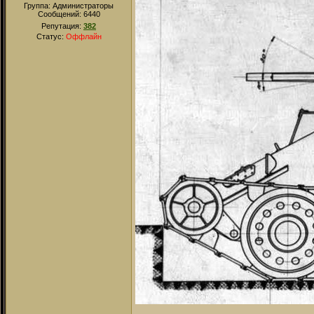
Группа: Администраторы
Сообщений:
6440
Репутация:
382
Статус:
Оффлайн