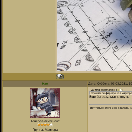
Hart
Дата: Суббота, 06.03.2021, 1
Цитата
shermanm4
(
)
Отражатели фар прошел маркером
Еще бы результат глянуть..
"Вот только этого и не хватало,
Генерал-лейтенант
Группа: Мастера