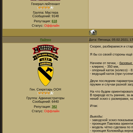
Генерал-лейтенант
Группа: Мастера
Сообщений:
9148
Репутация:
618
Статус:
Оффлайн
Пайпер
Дата: Пятница, 05.02.2021, 1
Скорее, разбираемся и ста
Я бы со своей стороны ещё 
Начнем от печки, -
базовые
- клиренс - 350 мм,
- опорный каток (колесо) - 
- ведущий каток (при гусени
Двум последним параметрам 
пружин и случаи разной заг
Ген. Секретарь ООН
На что будем ориентироват
В природе есть ранние, за 
Группа: Администраторы
некий эскиз с размерами, 
Сообщений:
6440
Итак:
Репутация:
382
Статус:
Оффлайн
Выводы
:
- заводской эскиз показыва
- проекция Павлова ориентир
- модель чётко сделана по 
- проекция Коломийца верна