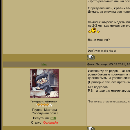
- фото реальных машин пока
Определившись,
сравнива
Думаю, из рисунка все ясно
Выводы
: клиренс модели бл
не 2-3 мм, как молвит леген
Ваши мнения?
Don`t war, make kits ;)
Hart
Дата: Пятница, 05.02.2021, 1
Истина где то рядом. Так 
ровно боковые проекции, а 
должно быть на уровне лини
(Примерно так, без претенз
Без подколов.
P.S.
а что, по моему звучи
Генерал-лейтенант
"Вот только этого и не хватало,
Группа: Мастера
Сообщений:
9148
Репутация:
618
Статус:
Оффлайн