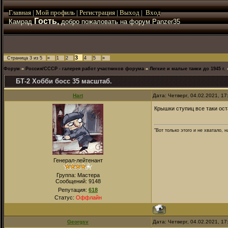
Главная
|
Мой
профиль
|
Регистрация
|
Выход
|
Вход
Гость,
Камрад
добро пожаловать на форум Panzer35
3
Страница
3
из
5
«
1
2
4
5
»
Форум
»
Россия/СССР - галерея работ участников форума
»
Легкие и малые танки до 1945 г.
БТ-2 Хобби босс 35 масштаб.
Hart
Дата: Четверг, 04.02.2021, 1
Крышки ступиц все таки ост
"Вот только этого и не хватало,
Генерал-лейтенант
Группа: Мастера
Сообщений:
9148
Репутация:
618
Статус:
Оффлайн
Georgsv
Дата: Четверг, 04.02.2021, 1