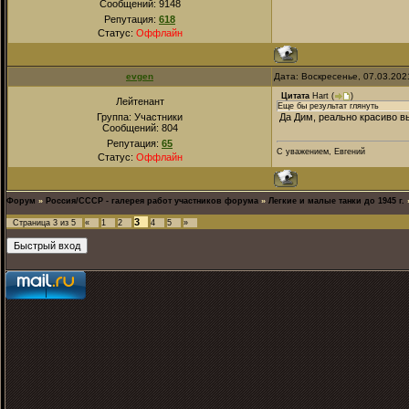
Сообщений:
9148
Репутация:
618
Статус:
Оффлайн
evgen
Дата: Воскресенье, 07.03.202
Цитата
Hart
(
)
Лейтенант
Еще бы результат глянуть
Группа: Участники
Да Дим, реально красиво в
Сообщений:
804
Репутация:
65
С уважением, Евгений
Статус:
Оффлайн
Форум
»
Россия/СССР - галерея работ участников форума
»
Легкие и малые танки до 1945 г.
3
Страница
3
из
5
«
1
2
4
5
»