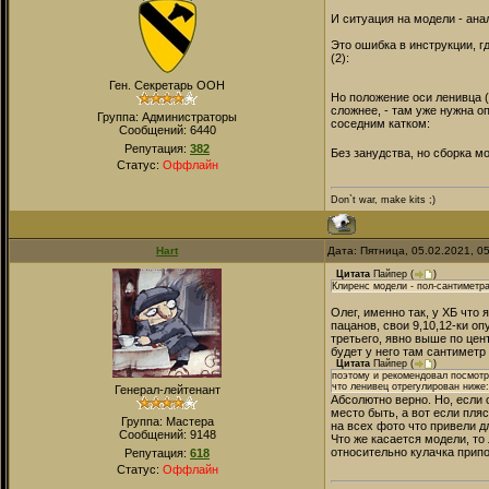
И ситуация на модели - ана
Это ошибка в инструкции, г
(2):
Ген. Секретарь ООН
Но положение оси ленивца (
сложнее, - там уже нужна о
Группа: Администраторы
соседним катком:
Сообщений:
6440
Репутация:
382
Без занудства, но сборка м
Статус:
Оффлайн
Don`t war, make kits ;)
Hart
Дата: Пятница, 05.02.2021, 0
Цитата
Пайпер
(
)
Клиренс модели - пол-сантиметр
Олег, именно так, у ХБ что
пацанов, свои 9,10,12-ки о
третьего, явно выше по цен
будет у него там сантиметр
Цитата
Пайпер
(
)
поэтому и рекомендовал посмотр
что ленивец отрегулирован ниже:
Генерал-лейтенант
Абсолютно верно. Но, если 
место быть, а вот если пляс
Группа: Мастера
на всех фото что привели д
Сообщений:
9148
Что же касается модели, то
относительно кулачка припо
Репутация:
618
Статус:
Оффлайн