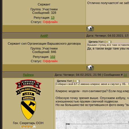
Отлично получается! не заб
Сержант
Группа: Участники
Сообщений:
328
Репутация:
13
Статус:
Оффлайн
АлАР
Дата: Четверг, 04.02.2021, 1
Цитата
Hart
(
)
Сержант сил Организации Варшавского договора
Крышки ступиц все таки оставили
Группа: Участники
Да, в таком виде танк увы н
Сообщений:
846
Репутация:
102
Статус:
Оффлайн
Пайпер
Дата: Четверг, 04.02.2021, 21:56 | Сообщение #
34
Цитата
Hart
(
)
Собирал свой БТ-2 именно клиренс меня и смутил у ХБ. 
Клиренс модели - пол-сантиметра? Если под кли
Обосную точку зрения выше. Опускаем азбуку, чт
изношенностью пружин свечной подвески.
Но на большинстве встретившихся фото вижу "ва
Ген. Секретарь ООН