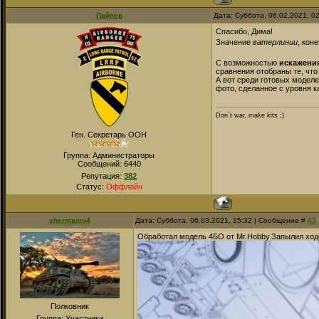
Пайпер
Дата: Суббота, 06.02.2021, 0
Спасибо, Дима!
Значение
ватерлинии
, кон
С возможностью
искажени
сравнения отобраны те, что
А вот среди готовых моделе
фото, сделанное с уровня к
Don`t war, make kits ;)
Ген. Секретарь ООН
Группа: Администраторы
Сообщений:
6440
Репутация:
382
Статус:
Оффлайн
shermanm4
Дата: Суббота, 06.03.2021, 15:32 | Сообщение #
43
Обработал модель 4БО от Mr.Hobby.Запылил ход
Полковник
Группа: Участники