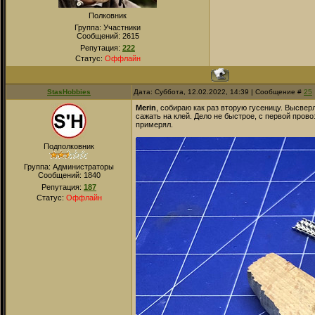
Полковник
Группа: Участники
Сообщений:
2615
Репутация:
222
Статус:
Оффлайн
StasHobbies
Дата: Суббота, 12.02.2022, 14:39 | Сообщение #
25
Merin
, собираю как раз вторую гусеницу. Высверл
сажать на клей. Дело не быстрое, с первой прово
примерял.
Подполковник
Группа: Администраторы
Сообщений:
1840
Репутация:
187
Статус:
Оффлайн