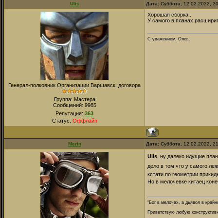
Ulis
Дата: Суббота, 12.02.2022, 2
Хорошая сборка..
У самого в планах расширит
С уважением, Олег..
Генерал-полковник Организации Варшавск. договора
Группа: Мастера
Сообщений:
9985
Репутация:
363
Статус:
Оффлайн
Merin
Дата: Суббота, 12.02.2022, 2
Ulis
, ну далеко идущие пла
дело в том что у самого леж
кстати по геометрии прикиды
Но в мелочевке китаец коне
“Бог в мелочах, а дьявол в крайн
Приветствую любую конструктивну