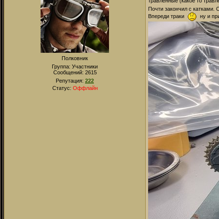
травленные (какое то травл
Почти закончил с катками. 
Впереди траки
ну и при
Полковник
Группа: Участники
Сообщений:
2615
Репутация:
222
Статус:
Оффлайн