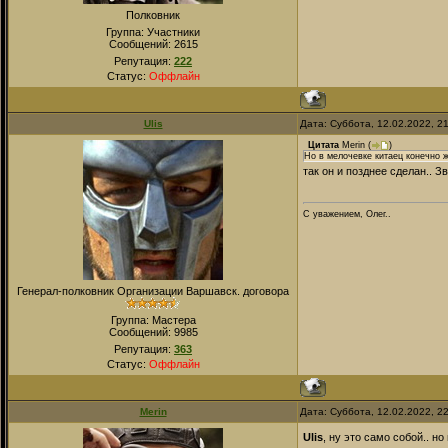
Полковник
Группа: Участники
Сообщений:
2615
Репутация:
222
Статус:
Оффлайн
Ulis
Дата: Суббота, 12.02.2022, 2
Цитата
Merin
(
)
Но в мелочевке китаец конечно ж
так он и позднее сделан.. З
С уважением, Олег..
Генерал-полковник Организации Варшавск. договора
Группа: Мастера
Сообщений:
9985
Репутация:
363
Статус:
Оффлайн
Merin
Дата: Суббота, 12.02.2022, 2
Ulis
, ну это само собой.. 