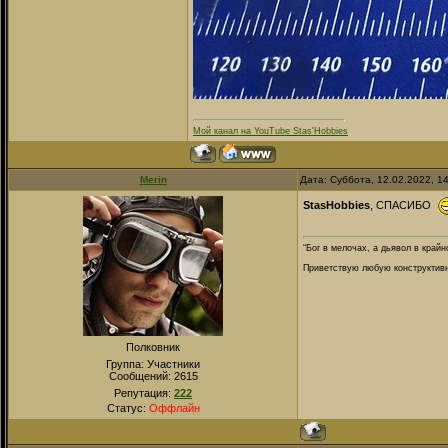
Мой канал на YouTube Stas'Hobbies
Merin
Дата: Суббота, 12.02.2022, 1
StasHobbies
, СПАСИБО
“Бог в мелочах, а дьявол в крайн
Приветствую любую конструктивну
Полковник
Группа: Участники
Сообщений:
2615
Репутация:
222
Статус:
Оффлайн