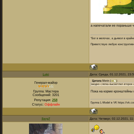
а напечатали ее пораньше 
“Бог в мелочах, а дьявол в крайн
Приветствую любую конструктивну
Loki
Дата: Среда, 01.12.2021, 23:
Цитата
Merin
(
)
Генерал-майор
заодно слегка высветлил второе 
Группа: Мастера
Пока на корме кронштейны 
Сообщений:
3201
Репутация:
258
Группа L-Model в VK https://vk.c
Статус:
Оффлайн
Serg7
Дата: Четверг, 02.12.2021, 1