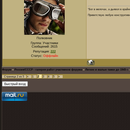
“Бог в мелочах, а дьявол в крайн
Приветствую любую конструктивну
Полковник
Группа: Участники
Сообщений:
2615
Репутация:
222
Статус:
Оффлайн
Форум
»
Россия/СССР - галерея работ участников форума
»
Легкие и малые танки до 1945 г.
2
Страница
2
из
5
«
1
3
4
5
»