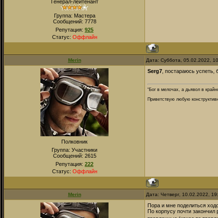
Генерал-лейтенант
Группа: Мастера
Сообщений:
7778
Репутация:
925
Статус:
Оффлайн
Merin
Дата: Суббота, 05.02.2022, 1
Serg7
, постараюсь успеть, 
“Бог в мелочах, а дьявол в крайн
Приветствую любую конструктивну
Полковник
Группа: Участники
Сообщений:
2615
Репутация:
222
Статус:
Оффлайн
Merin
Дата: Четверг, 10.02.2022, 1
Пора и мне поделиться ход
По корпусу почти закончил 