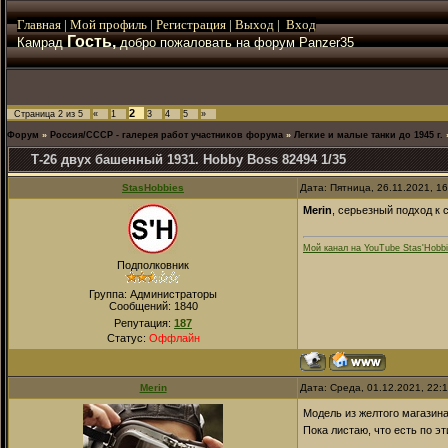
Главная
|
Мой
профиль
|
Регистрация
|
Выход
|
Вход
Гость,
Камрад
добро пожаловать на форум Panzer35
2
Страница
2
из
5
«
1
3
4
5
»
Форум
»
Россия/СССР - галерея работ участников форума
»
Легкие и малые танки до 1945 г.
Т-26 двух башенный 1931. Hobby Boss 82494 1/35
StasHobbies
Дата: Пятница, 26.11.2021, 1
Merin
, серьезный подход к 
Мой канал на YouTube Stas'Hobb
Подполковник
Группа: Администраторы
Сообщений:
1840
Репутация:
187
Статус:
Оффлайн
Merin
Дата: Среда, 01.12.2021, 22:
Модель из желтого магазина
Пока листаю, что есть по э