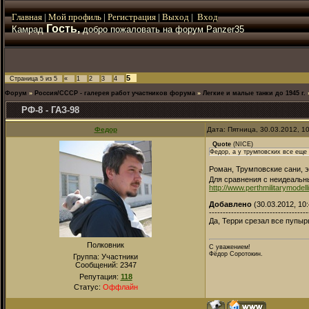
Главная
|
Мой
профиль
|
Регистрация
|
Выход
|
Вход
Гость,
Камрад
добро пожаловать на форум Panzer35
5
Страница
5
из
5
«
1
2
3
4
Форум
»
Россия/СССР - галерея работ участников форума
»
Легкие и малые танки до 1945 г.
РФ-8 - ГАЗ-98
Федор
Дата: Пятница, 30.03.2012, 1
Quote
(
NICE
)
Федор, а у трумповских все еще
Роман, Трумповские сани, э
Для сравнения с неидеальны
http://www.perthmilitarymodell
Добавлено
(30.03.2012, 10:
------------------------------------
Да, Терри срезал все пупы
Полковник
С уважением!
Фёдор Соротокин.
Группа: Участники
Сообщений:
2347
Репутация:
118
Статус:
Оффлайн