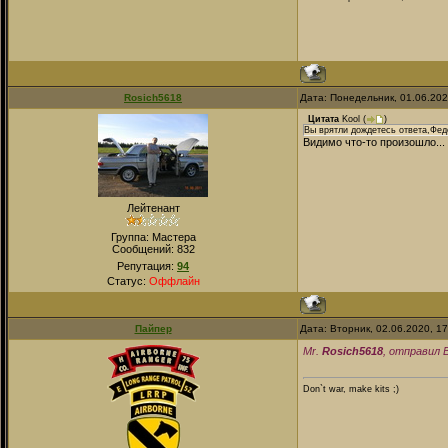
Rosich5618
Дата: Понедельник, 01.06.20
Цитата
Kool
(
)
Вы врятли дождетесь ответа,Федо
Видимо что-то произошло...
Лейтенант
Группа: Мастера
Сообщений:
832
Репутация:
94
Статус:
Оффлайн
Пайпер
Дата: Вторник, 02.06.2020, 1
Mr.
Rosich5618
, отправил 
Don`t war, make kits ;)