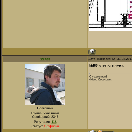
Федор
Дата: Воскресенье, 31.08.201
kid88
, ответил в личку.
С уважением!
Фёдор Соротокин.
Полковник
Группа: Участники
Сообщений:
2347
Репутация:
118
Статус:
Оффлайн