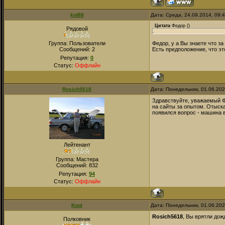
kid88
Дата: Среда, 24.09.2014, 09:
Цитата
Федор
(
)
Рядовой
.
Группа: Пользователи
Федор, у а Вы знаете что з
Сообщений:
2
Есть предположение, что это
Репутация:
0
Статус:
Оффлайн
Rosich5618
Дата: Понедельник, 01.06.20
Здравствуйте, уважаемый Ф
на сайты за опытом. Отыска
появился вопрос - машина 
Лейтенант
Группа: Мастера
Сообщений:
832
Репутация:
94
Статус:
Оффлайн
Kool
Дата: Понедельник, 01.06.20
Rosich5618
, Вы врятли дож
Полковник