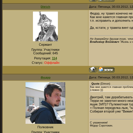
Ditrich
Дата: Пятница, 30.03.2012, 1
Федор, ну трамп конечно не 
Как мне кажется главная пр
т.п. исправить и дополнить н
Да, кстати, у трампа винт о
Не доверяйте другим того, что
Владимир Войнович
"Жизнь и 
Сержант
Группа: Участники
Сообщений:
645
Репутация:
114
Статус:
Оффлайн
Федор
Дата: Пятница, 30.03.2012, 1
Quote
(
Dimon
)
Как мне кажется главная проблем
сложно )))
Дмитрий, там дорабатывать 
Терри не заметил много нюа
ящик ЗИП)? Пулеметная тур
+ Полная переделка лыж, "к
Собирая второй уже "Вижин"
С уважением!
Фёдор Соротокин.
Полковник
Группа: Участники