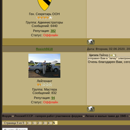
Ген. Секретарь ООН
Группа: Администраторы
Сообщений:
6440
Репутация:
382
Статус:
Оффлайн
Rosich5618
Дата: Вторник, 02.06.2020, 2
Цитата
Пайпер
(
)
отправил Вам в "личку" электрон
Очень благодарен Вам, сег
Лейтенант
Группа: Мастера
Сообщений:
832
Репутация:
94
Статус:
Оффлайн
Форум
»
Россия/СССР - галерея работ участников форума
»
Легкие и малые танки до 1945 г.
5
Страница
5
из
5
«
1
2
3
4