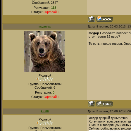
Сообщений:
2347
Репутация:
118
Статус:
Оффлайн
медведь
Дата: Вторник, 26.03.2013, 1
Фёдор
Позвольте вопрос: в
стоят всего 32 евро?
То есть, проще говоря, Dne
Рядовой
Группа: Пользователи
Сообщений:
6
Репутация:
0
Статус:
Оффлайн
kid88
Дата: Вторник, 26.08.2014, 0
Федор добрый день/вечер.
Рядовой
Хотел поинтересоваться где
У меня с товарищами есть ид
Группа: Пользователи
Сейчас собираю всю информ