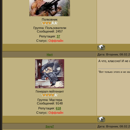
Полковник
Группа: Пользователи
Сообщений:
2457
Репутация:
37
Статус:
Оффлайн
Hart
Дата: Вторник, 08.02.
А что, классно! И не
"Вот только этого и не 
Генерал-лейтенант
Группа: Мастера
Сообщений:
9148
Репутация:
618
Статус:
Оффлайн
Serg7
Дата: Вторник, 08.02.