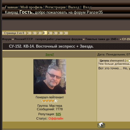
Главная
|
Мой
профиль
|
Регистрация
|
Выход
|
Вход
Гость,
Камрад
добро пожаловать на форум Panzer35
3
Страница
3
из
6
«
1
2
4
5
6
»
Форум
»
Россия/СССР - галерея работ участников форума
»
Тяжелые танки до 1945 г.
»
СУ-15
СУ-152. КВ-14. Восточный экспресс + Звезда.
Serg7
Дата: Понедельник, 07
Цитата
shermanm4
(
Чем больше добавляешь,т
Вот это точно.... Но,
Генерал-лейтенант
Группа: Мастера
Сообщений:
7778
Репутация:
925
Статус:
Оффлайн