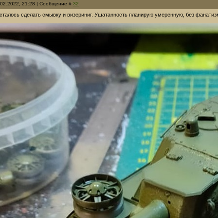
.02.2022, 21:28 | Сообщение #
32
Осталось сделать смывку и визериниг. Ушатанность планирую умеренную, без фанатиз