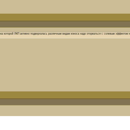
 на которой ЛКП активно подвергалась различным видам износа надо оторваться с солевым эффектом 