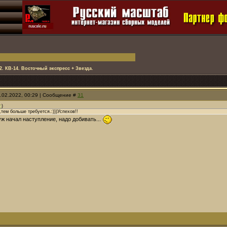
2. КВ-14. Восточный экспресс + Звезда.
.02.2022, 00:29 | Сообщение #
31
)
ем больше требуется.:)))Успехов!!
 уж начал наступление, надо добивать...