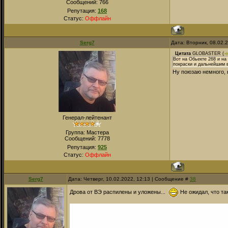
Сообщений:
766
Репутация:
168
Статус:
Оффлайн
Serg7
Дата: Вторник, 08.02.
Цитата
GLOBASTER
(
Вот на Обьекте 268 и н
покраски и дальнейшим в
Ну поюзаю немного, 
Генерал-лейтенант
Группа: Мастера
Сообщений:
7778
Репутация:
925
Статус:
Оффлайн
Serg7
Дата: Четверг, 10.02.2022, 12:13 | Сообщение #
38
Дрова от ВЭ распилены и уложены...
Не ожидал, что та