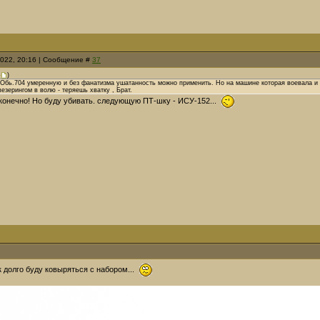
2022, 20:16 | Сообщение #
37
)
а Обь.704 умеренную и без фанатизма ушатанность можно применить. Но на машине которая воевала и
езерингом в волю - теряешь хватку , Брат.
конечно! Но буду убивать. следующую ПТ-шку - ИСУ-152...
к долго буду ковыряться с набором...