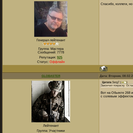
Спасибо, коллеги, но
Генерал-лейтенант
Группа: Мастера
Сообщений:
7778
Репутация:
925
Статус:
Оффлайн
GLOBASTER
Дата: Вторник, 08.02.
Цитата
Serg7
(
)
Закончил покраску. Ост
Вот на Обьекте 268 
с солевым эффектом 
Лейтенант
Группа: Участники