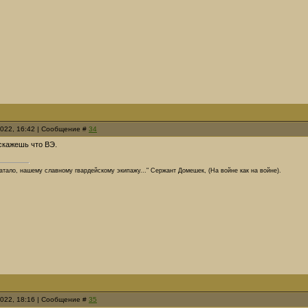
2022, 16:42 | Сообщение #
34
 скажешь что ВЭ.
хватало, нашему славному гвардейскому экипажу..." Сержант Домешек, (На войне как на войне).
2022, 18:16 | Сообщение #
35