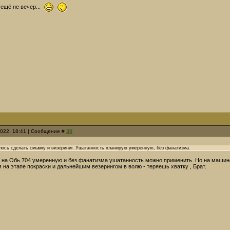
 ещё не вечер...
2022, 18:41 | Сообщение #
36
алось сделать смывку и визериниг. Ушатанность планирую умеренную, без фанатизма.
и на Обь.704 умеренную и без фанатизма ушатанность можно применить. Но на машине
на этапе покраски и дальнейшим везерингом в волю - теряешь хватку , Брат.