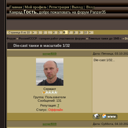
Главная
|
Мой
профиль
|
Регистрация
|
Выход
|
Вход
Гость,
Камрад
добро пожаловать на форум Panzer35
6
Страница
6
из
10
«
1
2
…
4
5
7
8
9
10
»
Форум
»
Россия/СССР - галерея работ участников форума
»
Тяжелые танки до 1945 г.
»
Di
Die-cast танки в масштабе 1/32
sergef009
Дата: Пятница, 03.10.20
Die-cast 1/32...
Сержант
Группа: Пользователи
Сообщений:
131
Репутация:
7
Статус:
Оффлайн
sergef009
Дата: Суббота, 04.10.20