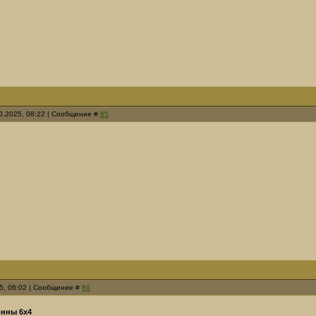
0.2025, 08:22 | Сообщение #
85
25, 06:02 | Сообщение #
86
онны 6х4