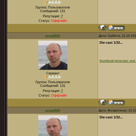
Группа: Пользователи
Сообщений:
131
Репутация:
7
Статус:
Оффлайн
sergef009
Дата: Суббота, 11.10.20
Die-cast 1/32...
thumbnail generator and
Сержант
Группа: Пользователи
Сообщений:
131
Репутация:
7
Статус:
Оффлайн
sergef009
Дата: Воскресенье, 12.1
Die-cast 1/32...