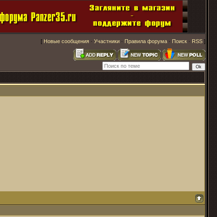
[
Новые сообщения
·
Участники
·
Правила форума
·
Поиск
·
RSS
]