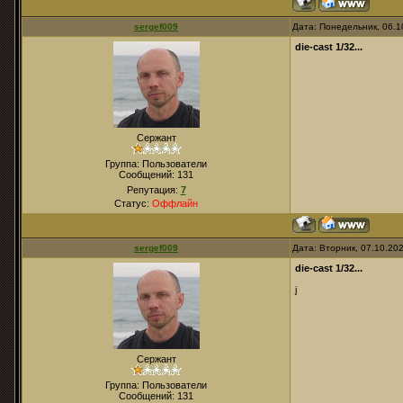
sergef009
Дата: Понедельник, 06.1
die-cast 1/32...
Сержант
Группа: Пользователи
Сообщений:
131
Репутация:
7
Статус:
Оффлайн
sergef009
Дата: Вторник, 07.10.20
die-cast 1/32...
j
Сержант
Группа: Пользователи
Сообщений:
131