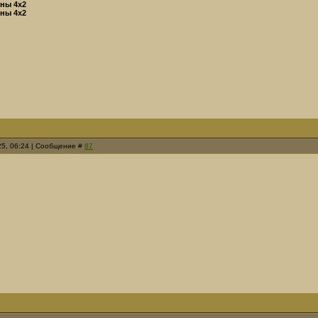
нны 4х2
нны 4х2
25, 06:24 | Сообщение #
87