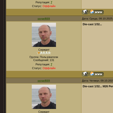
Репутация:
7
Статус:
Оффлайн
sergef009
Дата: Среда, 08.10.2025
Die-cast 1/32...
Сержант
Группа: Пользователи
Сообщений:
131
Репутация:
7
Статус:
Оффлайн
sergef009
Дата: Четверг, 09.10.20
Die-cast 1/32... M26 Pe
Сержант