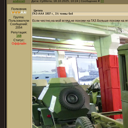
andreiali
Дата: Суббота, 18.10.2025, 10:24 | Сообщение #
88
Полковник
Цитата
ГАЗ-ААА 1937 г., 1½ тонны 6х4
Группа:
Пользователи
Если честно,на мой вгляд,не похожи на ГАЗ.Больше похожи на 
Сообщений:
2054
Репутация:
168
Статус:
Оффлайн