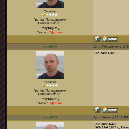
Сержант
Группа: Пользователи
Сообщений:
131
Репутация:
7
Статус:
Оффлайн
sergef009
Дата: Понедельник, 13.1
Die-cast 1/32...
Сержант
Группа: Пользователи
Сообщений:
131
Репутация:
7
Статус:
Оффлайн
sergef009
Дата: Четверг, 16.10.20
Diie-cast 1/32:
ГАЗ-ААА 1937 г., 1½ т