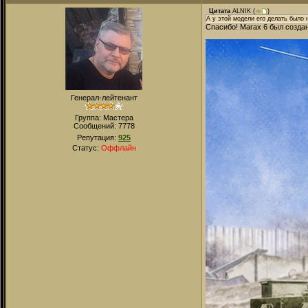
Цитата
ALNIK
(
)
А у этой модели его делать было 
Спасибо! Магах 6 был создан
Генерал-лейтенант
Группа: Мастера
Сообщений:
7778
Репутация:
925
Статус:
Оффлайн