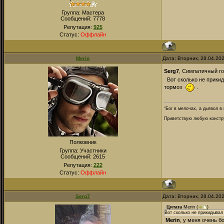
Группа: Мастера
Сообщений:
7778
Репутация:
925
Статус:
Оффлайн
Merin
Дата: Вторник, 28.04.20
Serg7
, Симпатичный г
Вот сколько не прикид
тормоз
.
“Бог в мелочах, а дьявол в
Приветствую любую констру
Полковник
Группа: Участники
Сообщений:
2615
Репутация:
222
Статус:
Оффлайн
Serg7
Дата: Вторник, 28.04.20
Цитата
Merin
(
)
Вот сколько не прикидывал 
Merin
, у меня очень б