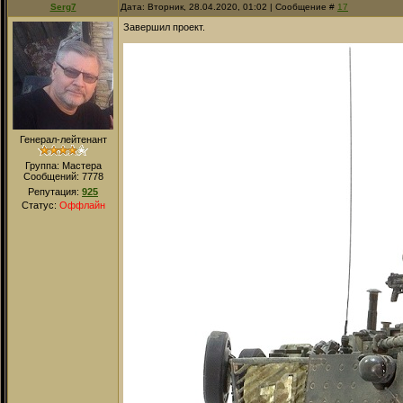
Serg7
Дата: Вторник, 28.04.2020, 01:02 | Сообщение #
17
Завершил проект.
Генерал-лейтенант
Группа: Мастера
Сообщений:
7778
Репутация:
925
Статус:
Оффлайн