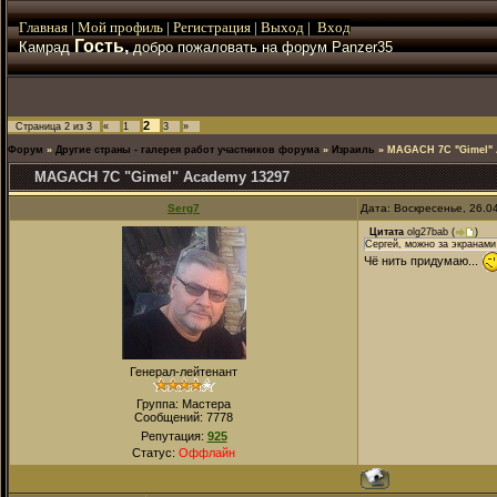
Главная
|
Мой
профиль
|
Регистрация
|
Выход
|
Вход
Гость,
Камрад
добро пожаловать на форум Panzer35
2
Страница
2
из
3
«
1
3
»
Форум
»
Другие страны - галерея работ участников форума
»
Израиль
»
MAGACH 7C "Gimel" 
MAGACH 7C "Gimel" Academy 13297
Serg7
Дата: Воскресенье, 26.0
Цитата
olg27bab
(
)
Сергей, можно за экранами 
Чё нить придумаю...
Генерал-лейтенант
Группа: Мастера
Сообщений:
7778
Репутация:
925
Статус:
Оффлайн