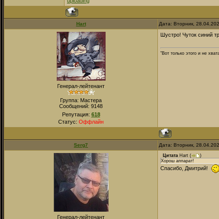
uploading
Hart
Дата: Вторник, 28.04.20
Шустро! Чуток синий тр
"Вот только этого и не хва
Генерал-лейтенант
Группа: Мастера
Сообщений:
9148
Репутация:
618
Статус:
Оффлайн
Serg7
Дата: Вторник, 28.04.20
Цитата
Hart
(
)
Хорош аппарат!
Спасибо, Дмитрий!
Генерал-лейтенант