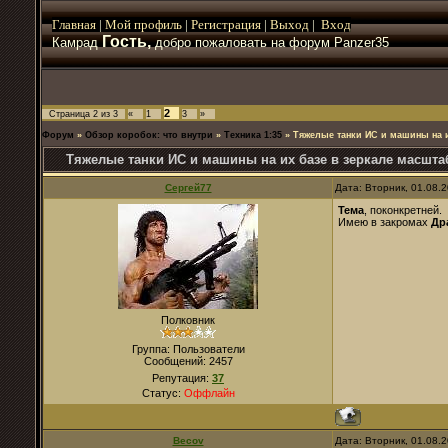
Главная
|
Мой
профиль
|
Регистрация
|
Выход
|
Вход
Гость,
Камрад
добро пожаловать на форум Panzer35
2
Страница
2
из
3
«
1
3
»
Форум
»
Обзор коробок: что внутри
»
Техника 1:35
»
Тяжелые танки ИС и машины на и
Тяжелые танки ИС и машины на их базе в зеркале масштаб
Сергей77
Дата: Вторник, 01.08.
Тема
, поконкретней.
Имею в закромах
Др
Полковник
Группа: Пользователи
Сообщений:
2457
Репутация:
37
Статус:
Оффлайн
Becov
Дата: Вторник, 01.08.