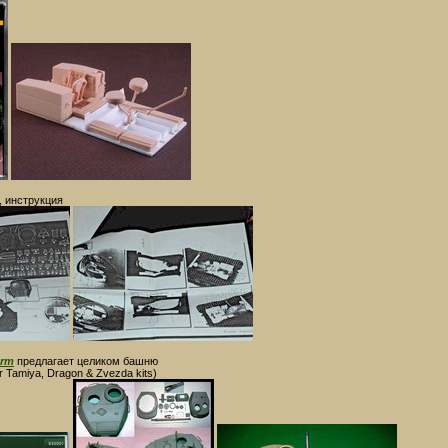
т, инструкция
arm
предлагает целиком башню
or Tamiya, Dragon & Zvezda kits)