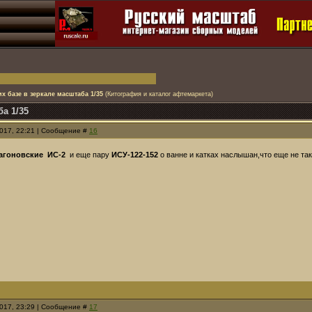
х базе в зеркале масштаба 1/35
(Китография и каталог афтемаркета)
а 1/35
2017, 22:21 | Сообщение #
16
агоновские
ИС-2
и еще пару
ИСУ-122-152
о ванне и катках наслышан,что еще не та
2017, 23:29 | Сообщение #
17