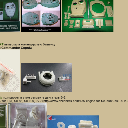
RT
выпускала командирскую башенку
-2 Commander Copula
ls
позицирует в этом сегменте двигатель В-2
for T34, Su-85, Su-100, IS-2 (http://www.czechkits.com/135-engine-for-t34-su85-su100-is