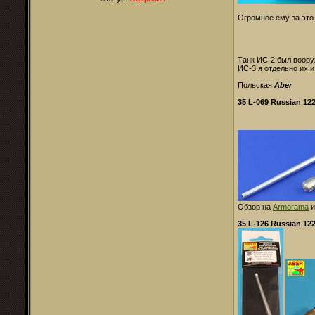
Огромное ему за это
Танк ИС-2 был воору
ИС-3 я отдельно их и
Польская
Aber
35 L-069 Russian 122
Обзор на
Armorama
35 L-126 Russian 122