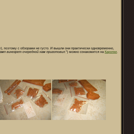
ту), поэтому с обзорами не густо. И вышли они практически одновременно,
рамп винегрет очередной нам приготовил.
") можно ознакомится на
Каропке
.