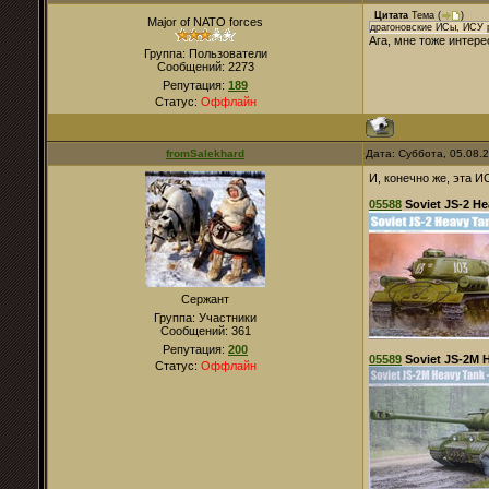
Цитата
Тема
(
)
Major of NATO forces
драгоновские ИСы, ИСУ ре
Ага, мне тоже интерес
Группа: Пользователи
Сообщений:
2273
Репутация:
189
Статус:
Оффлайн
fromSalekhard
Дата: Суббота, 05.08.
И, конечно же, эта И
05588
Soviet JS-2 He
Сержант
Группа: Участники
Сообщений:
361
Репутация:
200
05589
Soviet JS-2M H
Статус:
Оффлайн