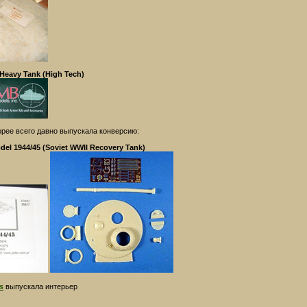
Heavy Tank (High Tech)
орее всего давно выпускала конверсию:
del 1944/45 (Soviet WWII Recovery Tank)
s
выпускала интерьер