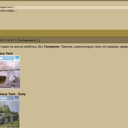
дкосное г....,
но стало....
2017, 06:27 | Сообщение #
18
Стория не могла обойтись без
Trumpeter
. Причем, компенсируя свое отставание, фирм
avy Tank
eavy Tank - Early