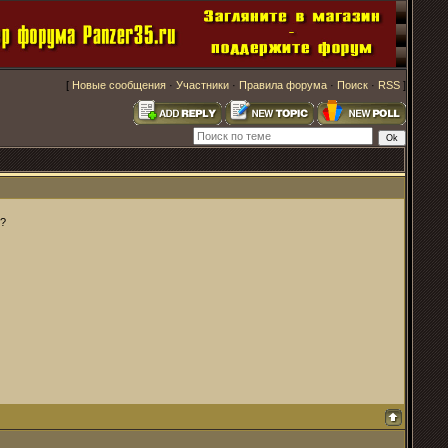
[
Новые сообщения
·
Участники
·
Правила форума
·
Поиск
·
RSS
]
к?