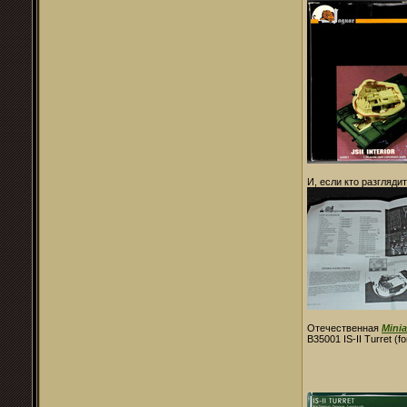
И, если кто разгляди
Отечественная
Mini
B35001 IS-II Turret (f