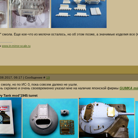
" смола. Еще кое-что из мелочи осталось, но об этом позже, а значимые изделия все (
на
www.in-mirror-scale.ru
.08.2017, 06:17 | Сообщение #
19
смолу, но по ИС-3, пока совсем далеко не ушли.
нь скромно и очень своевременно указал мне на наличие японской фирмы
GUMKA min
vy Tank mod'1945 turret