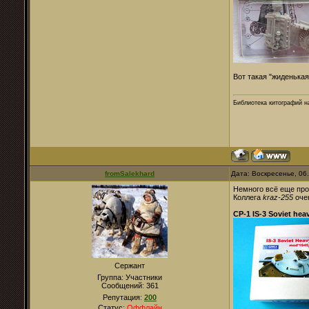
Вот такая "жиденькая
Библиотека китографий 
fromSalekhard
Дата: Воскресенье, 06
Немного всё еще про 
Коллега
kraz-255
оче
CP-1 IS-3 Soviet hea
Сержант
Группа: Участники
Сообщений:
361
Репутация:
200
Статус:
Оффлайн