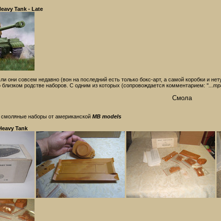
eavy Tank - Late
ли они совсем недавно (вон на последний есть только бокс-арт, а самой коробки и не
о близком родстве наборов. С одним из которых (сопровождается комментарием: "
...т
Смола
и смоляные наборы от американской
MB models
Heavy Tank