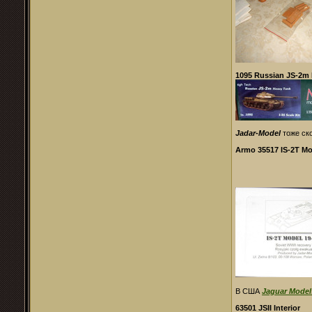
1095 Russian JS-2m 
Jadar-Model
тоже ск
Armo 35517 IS-2T Mo
В США
Jaguar Model
63501 JSII Interior