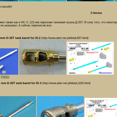
 спасибо!
Стволы
жен также как и ИС-3: 122-мм нарезная танковая пушка Д-25Т. В силу того, что некот
 не указывал. А сейчас перечислю все.
mm D-25T tank barrel for IS-2
(http://www.aber.net.pl/detal,687.html)
и
PMMS
.
 mm D-25T tank barrel for IS-3
(http://www.aber.net.pl/detal,1183.html)