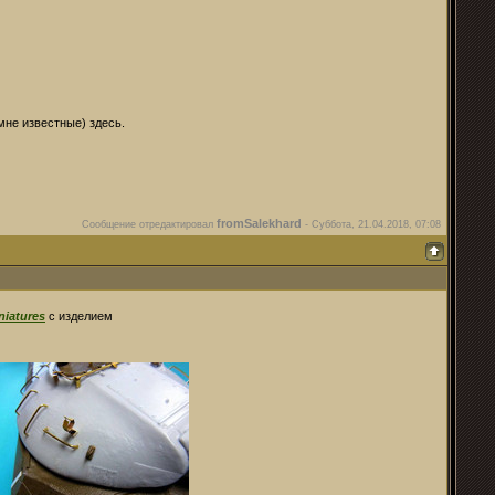
мне известные) здесь.
fromSalekhard
Сообщение отредактировал
-
Суббота, 21.04.2018, 07:08
iatures
с изделием