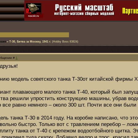
ссия
»
Т-30, Битва за Москву, 1941 г.
(Hobby Boss 83824)
ообщение #
1
друзья!
ию модель советского танка Т-30от китайской фирмы Х
риант плавающего малого танка Т-40, который был запущ
ства решили упростить конструкцию машины, убрав вод
 все равно немного – около 300 шт. Почти все они были 
ль танка Т-30 в 2014 году. На коробке написано, что эт
вольно быстро. Только вот с травлением перебор – ломк
иту танка от Т-40 с крепежом водоотбойного щитка. Эт
 приклеил туда скатку. Добавил ведро и трос, красил т