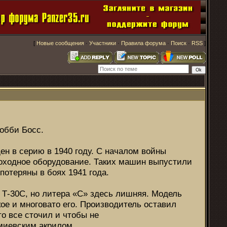
[
Новые сообщения
·
Участники
·
Правила форума
·
Поиск
·
RSS
]
обби Босс.
ен в серию в 1940 году. С началом войны
оходное оборудование. Таких машин выпустили
потеряны в боях 1941 года.
о Т-30С, но литера «С» здесь лишняя. Модель
ое и многовато его. Производитель оставил
о все сточил и чтобы не
амиевским акрилом.