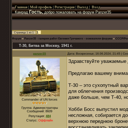
Главная
|
Мой
профиль
|
Регистрация
|
Выход
|
Вход
Гость,
Камрад
добро пожаловать на форум Panzer35
1
Страница
1
из
1
Форум
»
Panzer35 - галерея работ Евгения Гречаного - основателя форума
»
СССР/Ро
Т-30, Битва за Москву, 1941 г.
panzer35
Дата: Воскресенье, 16.06.2024, 21:45 | С
Здравствуйте уважаемые 
Предлагаю вашему вниман
Т-30 – это сухопутный ва
для облегчения производ
даже больше, чем Т-40, но
Commander of UN forces
Группа: Администраторы
Хобби Босс выпустил моде
Сообщений:
8609
несложная, собирается до
Репутация:
484
верхнюю переднюю бронепл
Статус:
Оффлайн
восстанавливать заклепки