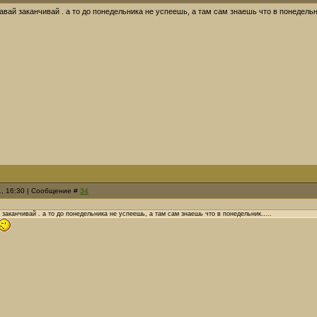
вай заканчивай . а то до понедельника не успеешь, а там сам знаешь что в понедельни
1, 16:30 | Сообщение #
34
заканчивай . а то до понедельника не успеешь, а там сам знаешь что в понедельник.....