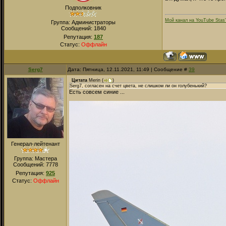
Подполковник
Мой канал на YouTube Stas
Группа: Администраторы
Сообщений:
1840
Репутация:
187
Статус:
Оффлайн
Serg7
Дата: Пятница, 12.11.2021, 11:49 | Сообщение #
39
Цитата
Merin
(
)
Serg7, согласен на счет цвета, не слишком ли он голубенький?
Есть совсем синие ...
Генерал-лейтенант
Группа: Мастера
Сообщений:
7778
Репутация:
925
Статус:
Оффлайн