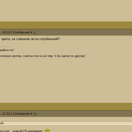
1, 20:18 | Сообщение #
37
т цвета, не слишком ли он голубенький?
крайностях”
тивную критику, советы и посты на тему "я бы сделал по другому"
1, 21:32 | Сообщение #
38
ый...
опустил... новый ГБ например