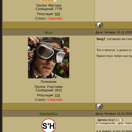
Группа: Мастера
Сообщений:
7778
Репутация:
925
Статус:
Оффлайн
Merin
Дата: Четверг, 11.11.202
Serg7
, согласен на сче
“Бог в мелочах, а дьявол в 
Приветствую любую конструк
Полковник
Группа: Участники
Сообщений:
2615
Репутация:
222
Статус:
Оффлайн
StasHobbies
Дата: Четверг, 11.11.202
Цитата
Serg7
(
)
А понедельник - день тяжёл
а я думал, я что то пр