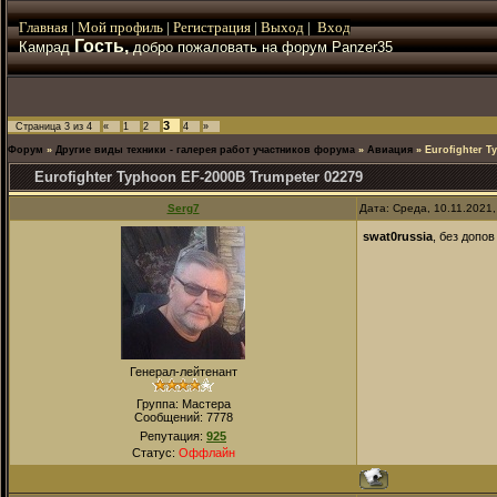
Главная
|
Мой
профиль
|
Регистрация
|
Выход
|
Вход
Гость,
Камрад
добро пожаловать на форум Panzer35
3
Страница
3
из
4
«
1
2
4
»
Форум
»
Другие виды техники - галерея работ участников форума
»
Авиация
»
Eurofighter T
Eurofighter Typhoon EF-2000B Trumpeter 02279
Serg7
Дата: Среда, 10.11.2021
swat0russia
, без допо
Генерал-лейтенант
Группа: Мастера
Сообщений:
7778
Репутация:
925
Статус:
Оффлайн