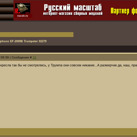
yphoon EF-2000B Trumpeter 02279
, 09:39 | Сообщение #
31
в кресла так бы не смотрелись, у Трумпа они совсем никакие...А размерчик да, наш, пр