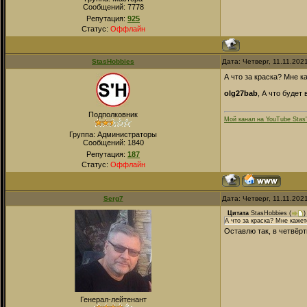
Сообщений:
7778
Репутация:
925
Статус:
Оффлайн
StasHobbies
Дата: Четверг, 11.11.202
А что за краска? Мне к
olg27bab
, А что будет
Подполковник
Мой канал на YouTube Stas
Группа: Администраторы
Сообщений:
1840
Репутация:
187
Статус:
Оффлайн
Serg7
Дата: Четверг, 11.11.202
Цитата
StasHobbies
(
)
А что за краска? Мне кажет
Оставлю так, в четвёр
Генерал-лейтенант