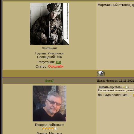
Нормальный оттенок, да
Лейтенант
Группа: Участники
Сообщений:
766
Репутация:
168
Статус:
Оффлайн
Serg7
Дата: Четверг, 11.11.202
Цитата
olg27bab
(
)
Нормальный оттенок, давай 
Да, надо поспешать...
Генерал-лейтенант
Группа: Мастера