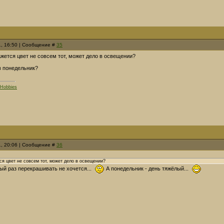
1, 16:50 | Сообщение #
35
ажется цвет не совсем тот, может дело в освещении?
 в понедельник?
'Hobbies
1, 20:06 | Сообщение #
36
ся цвет не совсем тот, может дело в освещении?
тый раз перекрашивать не хочется...
А понедельник - день тяжёлый...