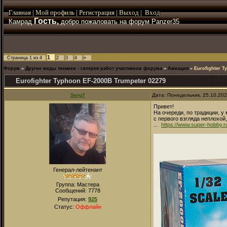
Главная
|
Мой
профиль
|
Регистрация
|
Выход
|
Вход
Гость,
Камрад
добро пожаловать на форум Panzer35
1
Страница
1
из
4
2
3
4
»
Форум
»
Другие виды техники - галерея работ участников форума
»
Авиация
»
Eurofighter T
Eurofighter Typhoon EF-2000B Trumpeter 02279
Serg7
Дата: Понедельник, 25.10.20
Привет!
На очереди, по традиции, у
с первого взгляда неплохой
...
https://www.super-hobby.ru
Генерал-лейтенант
Группа: Мастера
Сообщений:
7778
Репутация:
925
Статус:
Оффлайн