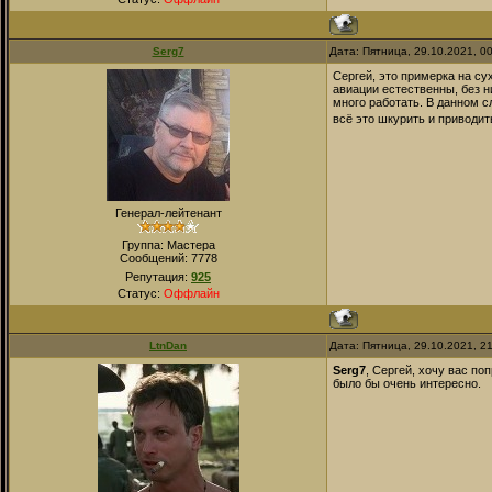
Serg7
Дата: Пятница, 29.10.2021, 0
Сергей, это примерка на су
авиации естественны, без н
много работать. В данном с
всё это шкурить и приводит
Генерал-лейтенант
Группа: Мастера
Сообщений:
7778
Репутация:
925
Статус:
Оффлайн
LtnDan
Дата: Пятница, 29.10.2021, 2
Serg7
, Сергей, хочу вас п
было бы очень интересно.