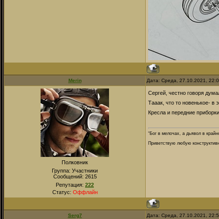
Merin
Дата: Среда, 27.10.2021, 22:
Сергей, честно говоря дума
Тааак, что то новенькое- в
Кресла и передние приборк
“Бог в мелочах, а дьявол в крайн
Приветствую любую конструктивну
Полковник
Группа: Участники
Сообщений:
2615
Репутация:
222
Статус:
Оффлайн
Serg7
Дата: Среда, 27.10.2021, 22: