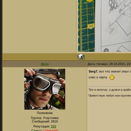
Merin
Дата: Четверг, 28.10.2021, 2
Serg7
, вот что значит опыт
снес к черту
“Бог в мелочах, а дьявол в крайн
Приветствую любую конструктивну
Полковник
Группа: Участники
Сообщений:
2615
Репутация:
222
Статус:
Оффлайн