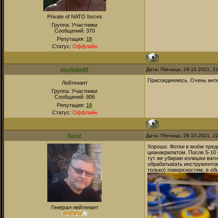
Private of NATO forces
Группа: Участники
Сообщений:
370
Репутация:
18
Статус:
Оффлайн
alexfedor49
Дата: Пятница, 29.10.2021, 2
Присоединяюсь. Очень инт
Лейтенант
Группа: Участники
Сообщений:
806
Репутация:
18
Статус:
Оффлайн
Serg7
Дата: Пятница, 29.10.2021, 2
Хорошо. Фотки в моём пред
цианакрилатом. После 5-10 
тут же убираю излишки ватн
обрабатывать инструментом.
только) поверхностям, в об
Генерал-лейтенант