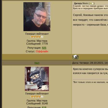
Цитата
Merin
(
)
Сергей, честно говоря думал- ч
Кресла и передние приборки выгл
Сергей, боковые панели это 
все твердят, что самолётик
непросто - серенькая база,
Генерал-лейтенант
Группа: Мастера
Сообщений:
7778
Репутация:
925
Статус:
Оффлайн
Hart
Дата: Четверг, 28.10.2021, 1
Кресла конечно суперски в
взялся как говорится за гуж
"Вот только этого и не хватало,
Генерал-лейтенант
Группа: Мастера
Сообщений:
9148
Репутация:
618