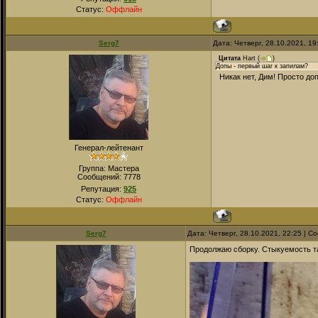
Статус:
Оффлайн
Serg7
Дата: Четверг, 28.10.2021, 1
Цитата
Hart
(
)
Допы - первый шаг к запилам?
Никак нет, Дим! Просто доп
Генерал-лейтенант
Группа: Мастера
Сообщений:
7778
Репутация:
925
Статус:
Оффлайн
Serg7
Дата: Четверг, 28.10.2021, 22:25 | 
Продолжаю сборку. Стыкуемость та