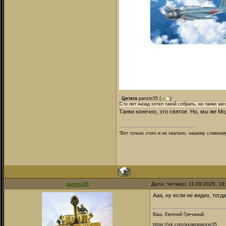
Цитата
panzer35
(
)
Сто лет назад хотел такой собрать, но танки зас
Танки конечно, это святое. Но, мы же 
"Вот только этого и не хватало, нашему славном
panzer35
Дата: Четверг, 11.09.2025, 1
Ааа, ну если не видно, тогд
Ваш, Евгений Гречаный.
https://vk.com/evgenpanzer35