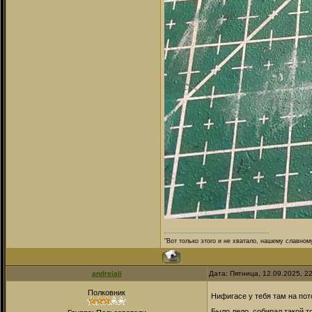
"Вот только этого и не хватало, нашему славном
andreiali
Дата: Пятница, 12.09.2025, 2
Полковник
Нифигасе у тебя там на по
Было дело, собирал такой,