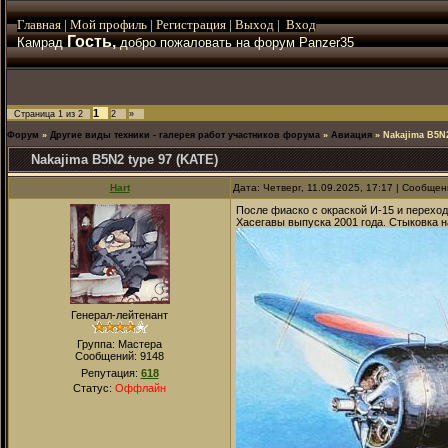
Главная
|
Мой
профиль
|
Регистрация
|
Выход
|
Вход
Гость,
Камрад
добро пожаловать на форум Panzer35
1
Страница
1
из
2
2
»
Форум
»
Другие виды техники - галерея работ участников форума
»
Авиация
»
Nakajima B5N2
Nakajima B5N2 type 97 (KATE)
Hart
Дата: Четверг, 11.09.2025, 17:17 | Сообще
После фиаско с окраской И-15 и переход
Хасегавы выпуска 2001 года. Стыковка н
Генерал-лейтенант
Группа: Мастера
Сообщений:
9148
Репутация:
618
Статус:
Оффлайн