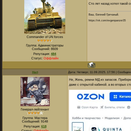
Сто лет назад хотел такой с
Ваш, Евгений Гречаный.
https://vk.com/evgenpanzer35
Commander of UN forces
Группа: Администраторы
Сообщений:
8609
Репутация:
484
Статус:
Оффлайн
Hart
Дата: Четверг, 11.09.2025, 17:56 | Сообще
Не, Жень, ремни МД из запасов. Приборки
даже с открытой кабиной. а во вторых ст
Генерал-лейтенант
Группа: Мастера
Сообщений:
9148
Репутация:
618
Статус:
Оффлайн