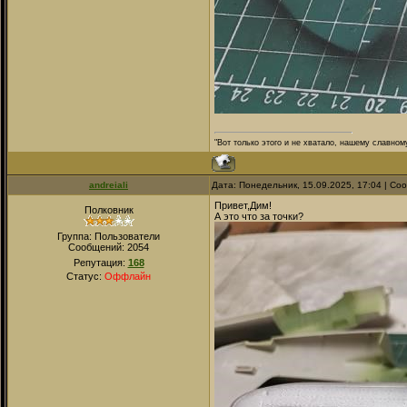
"Вот только этого и не хватало, нашему славном
andreiali
Дата: Понедельник, 15.09.2025, 17:04 | С
Привет,Дим!
Полковник
А это что за точки?
Группа: Пользователи
Сообщений:
2054
Репутация:
168
Статус:
Оффлайн