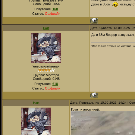
Группа: Пользователи
Сообщений:
2054
Даже в 35ом
есть,ну с
Репутация:
168
Статус:
Оффлайн
Hart
Дата: Суббота, 13.09.2025, 0
Да в 35м Бордер выпускает,
"Вот только этого и не хватало,
Генерал-лейтенант
Группа: Мастера
Сообщений:
9148
Репутация:
618
Статус:
Оффлайн
Hart
Дата: Понедельник, 15.09.2025, 14:24 | С
Грунт и алюминий: