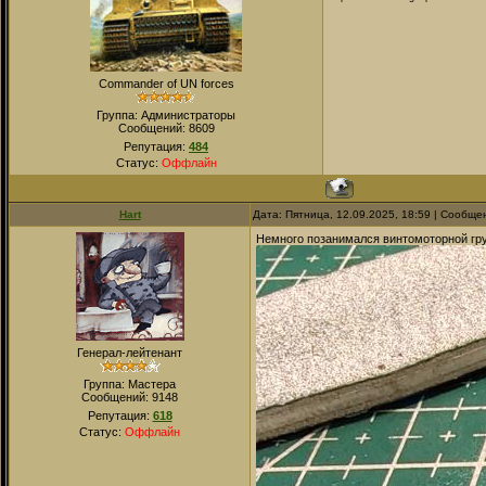
Commander of UN forces
Группа: Администраторы
Сообщений:
8609
Репутация:
484
Статус:
Оффлайн
Hart
Дата: Пятница, 12.09.2025, 18:59 | Сообщ
Немного позанимался винтомоторной гр
Генерал-лейтенант
Группа: Мастера
Сообщений:
9148
Репутация:
618
Статус:
Оффлайн