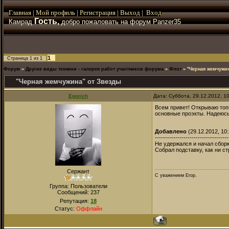
Главная
|
Мой
профиль
|
Регистрация
|
Выход
|
Вход
Гость,
Камрад
добро пожаловать на форум Panzer35
1
Страница
1
из
1
Форум
»
Другие виды техники - галерея работ участников форума
»
Флот
»
"Черная жемчужи
"Черная жемчужина" от Звезды
Egorich
Дата: Суббота, 29.12.2012, 1
Всем привет! Открываю топ
основные проэкты. Надеюсь,
Добавлено
(29.12.2012, 10:
------------------------------------
Не удержался и начал сборк
Собрал подставку, как ни с
Сержант
С уважением Егор.
Группа: Пользователи
Сообщений:
237
Репутация:
18
Статус:
Оффлайн