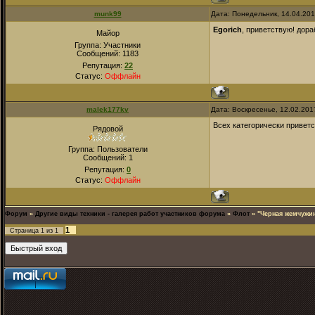
munk99
Дата: Понедельник, 14.04.201
Egorich
, приветствую! дор
Майор
Группа: Участники
Сообщений:
1183
Репутация:
22
Статус:
Оффлайн
malek177kv
Дата: Воскресенье, 12.02.201
Всех категорически привет
Рядовой
Группа: Пользователи
Сообщений:
1
Репутация:
0
Статус:
Оффлайн
Форум
»
Другие виды техники - галерея работ участников форума
»
Флот
»
"Черная жемчужи
1
Страница
1
из
1