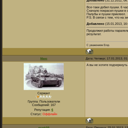
Добавлено
(31.12.2012, 06:
------------------------------------
Все-таки добил пушки. 6 час
Сначало покрасил пушки в о
Палубы и пушки приклеел.
P.S. В связи с тем, что на 
Добавлено
(15.01.2013, 16:
------------------------------------
Продолжил работы паралельн
результат.
С уважением Егор.
Макс
Дата: Четверг, 17.01.2013, 0
А вы не хотите подчеркнут
Сержант
Группа: Пользователи
Сообщений:
167
Репутация:
6
Статус:
Оффлайн
munk99
Дата: Пятница, 25.01.2013, 1