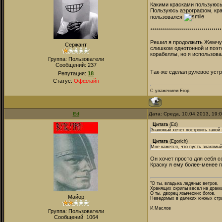
Какими красками пользуюсь
Пользуюсь аэрографом, крас
пользовался
************************************
Решил я продолжить Жемчужи
Сержант
слишком однотонной и поэт
корабеллы, но я использова
Группа: Пользователи
Сообщений:
237
Так-же сделал рулевое устр
Репутация:
18
Статус:
Оффлайн
С уважением Егор.
Ed
Дата: Среда, 10.04.2013, 19:
Цитата
(
Ed
)
Знакомый хочет построить такой 
Цитата
(
Egorich
)
Мне кажется, что пусть знакомый
Он хочет просто для себя со
Краску я ему более-менее п
"О ты, владыка ледяных ветров,
Хранящих скрипы весел на дракк
О ты, дворец языческих богов,
Майор
Неведомых в далеких южных стра
И.Маслов
Группа: Пользователи
Сообщений:
1064