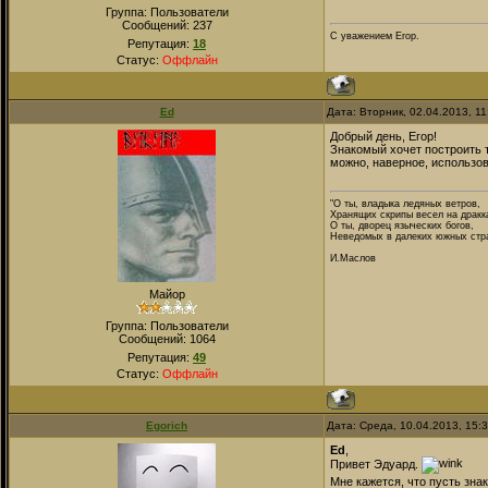
Группа: Пользователи
Сообщений:
237
С уважением Егор.
Репутация:
18
Статус:
Оффлайн
Ed
Дата: Вторник, 02.04.2013, 1
Добрый день, Егор!
Знакомый хочет построить 
можно, наверное, использов
"О ты, владыка ледяных ветров,
Хранящих скрипы весел на дракк
О ты, дворец языческих богов,
Неведомых в далеких южных стра
И.Маслов
Майор
Группа: Пользователи
Сообщений:
1064
Репутация:
49
Статус:
Оффлайн
Egorich
Дата: Среда, 10.04.2013, 15:
Ed
,
Привет Эдуард.
Мне кажется, что пусть зна