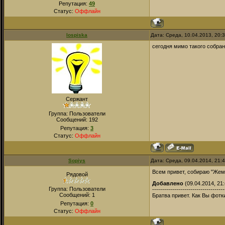
Репутация:
49
Статус:
Оффлайн
lospiska
Дата: Среда, 10.04.2013, 20:
сегодня мимо такого собран
Сержант
Группа: Пользователи
Сообщений:
192
Репутация:
3
Статус:
Оффлайн
Sopiys
Дата: Среда, 09.04.2014, 21:
Всем привет, собираю "Же
Рядовой
Добавлено
(09.04.2014, 21:
Группа: Пользователи
------------------------------------
Сообщений:
1
Братва привет. Как Вы фот
Репутация:
0
Статус:
Оффлайн