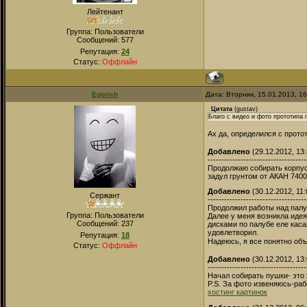
Лейтенант
Группа: Пользователи
Сообщений:
577
Репутация:
24
Статус:
Оффлайн
Egorich
Дата: Вторник, 15.01.2013, 1
Цитата
(
gustav
)
Благо с видео и фото прототипа 
Ах да, определился с прото
Добавлено
(29.12.2012, 13:
------------------------------------
Продолжаю собирать корпус
задул грунтом от АКАН 740
Добавлено
(30.12.2012, 11:
Сержант
------------------------------------
Продолжил работы над палуб
Группа: Пользователи
Далее у меня возникла идея
Сообщений:
237
дисками по палубе еле каса
удовлетворил.
Репутация:
18
Надеюсь, я все понятно об
Статус:
Оффлайн
Добавлено
(30.12.2012, 13:
------------------------------------
Начал собирать пушки- это 
P.S. За фото извеняюсь-раб
хостинг картинок