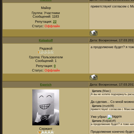
приветствую! согласем с Ма
Майор
Группа: Участники
Сообщений:
1183
Репутация:
22
Статус:
Оффлайн
Kolpakoff
Дата: Воскресенье, 17.03.201
а продолжение будет? я тож
Рядовой
Группа: Пользователи
Сообщений:
1
Репутация:
0
Статус:
Оффлайн
Egorich
Дата: Воскресенье, 17.03.201
Цитата
(
Макс
)
А вы не хотите подчеркнуть рас
Да сделаю... Со мной можн
Цитата
(
munk99
)
приветствую! согласем с Максом
Уже убрал
Цитата
(
Kolpakoff
)
а продолжение будет? я тоже нач
Сержант
Продолжение конечно будет