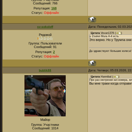
Сообщений:
766
Репутация:
168
Статус:
Оффлайн
sv-sokoloff
Дата: Понедельник, 02.03.20
Цитата
Vovan1376
(
)
Рядовой
у Zoukei Mura А-4 есть
Это верно. Но у Трумпа они
Группа: Пользователи
Сообщений:
91
Да здравствуют большие колеса!
Репутация:
2
Статус:
Оффлайн
bublik88
Дата: Четверг, 05.03.2026, 2
Цитата
Hannibal
(
)
При рассмотрении кат.номера, ки
Вы мне траки когда отправи
Майор
Группа: Участники
Сообщений:
1014