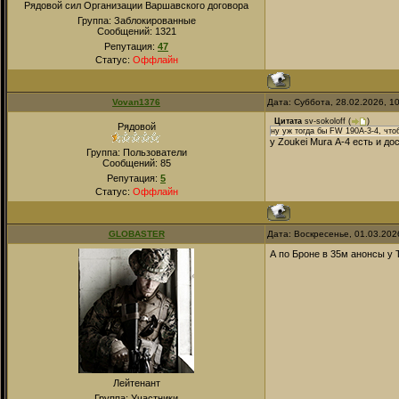
Рядовой сил Организации Варшавского договора
Группа: Заблокированные
Сообщений:
1321
Репутация:
47
Статус:
Оффлайн
Vovan1376
Дата: Суббота, 28.02.2026, 1
Цитата
sv-sokoloff
(
)
Рядовой
ну уж тогда бы FW 190A-3-4, чтоб
у Zoukei Mura А-4 есть и до
Группа: Пользователи
Сообщений:
85
Репутация:
5
Статус:
Оффлайн
GLOBASTER
Дата: Воскресенье, 01.03.202
А по Броне в 35м анонсы у 
Лейтенант
Группа: Участники