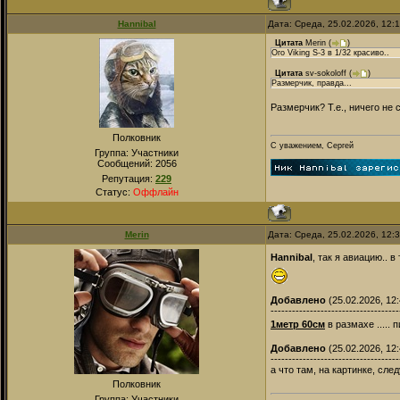
Hannibal
Дата: Среда, 25.02.2026, 12:
Цитата
Merin
(
)
Ого Viking S-3 в 1/32 красиво..
Цитата
sv-sokoloff
(
)
Размерчик, правда...
Размерчик? Т.е., ничего не
Полковник
С уважением, Сергей
Группа: Участники
Сообщений:
2056
Репутация:
229
Статус:
Оффлайн
Merin
Дата: Среда, 25.02.2026, 12:
Hannibal
, так я авиацию.. 
Добавлено
(25.02.2026, 12:
------------------------------------
1метр 60см
в размахе ..... 
Добавлено
(25.02.2026, 12:
------------------------------------
а что там, на картинке, сл
Полковник
Группа: Участники