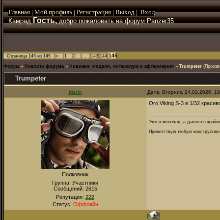
Главная
|
Мой
профиль
|
Регистрация
|
Выход
|
Вход
Гость,
Камрад
добро пожаловать на форум Panzer35
145
Страница
145
из
145
«
1
2
…
143
144
Форум
»
Новости форума
»
Новинки: модели, литература и афтермаркет
»
Trumpeter
(Произв
Trumpeter
Merin
Дата: Вторник, 24.02.2026, 1
Ого Viking S-3 в 1/32 красиво
“Бог в мелочах, а дьявол в крайн
Приветствую любую конструктивну
Полковник
Группа: Участники
Сообщений:
2615
Репутация:
222
Статус:
Оффлайн