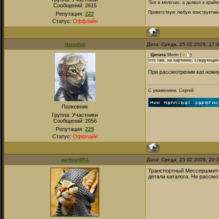
“Бог в мелочах, а дьявол в крайн
Сообщений:
2615
Приветствую любую конструктивну
Репутация:
222
Статус:
Оффлайн
Hannibal
Дата: Среда, 25.02.2026, 17:
Цитата
Merin
(
)
что там, на картинке, следующая
При рассмотрении кат.номер
С уважением, Сергей
Полковник
Группа: Участники
Сообщений:
2056
Репутация:
229
Статус:
Оффлайн
partizan051
Дата: Среда, 25.02.2026, 20:
Транспортный Мессершмит-23
детали каталога. Не рассмо