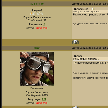
sv-sokoloff
Дата: Среда, 25.02.2026, 12:
Цитата
Merin
(
)
Рядовой
Viking S-3 в 1/32 красиво..
Размерчик, правда... А вот 
Группа: Пользователи
Сообщений:
91
Да здравствуют большие колеса!
Репутация:
2
Статус:
Оффлайн
Merin
Дата: Среда, 25.02.2026, 12:
Цитата
Размерчик, правда...
ну после всевозможных 4-х
“Бог в мелочах, а дьявол в крайн
Приветствую любую конструктивну
Полковник
Группа: Участники
Сообщений:
2615
Репутация:
222
Статус:
Оффлайн