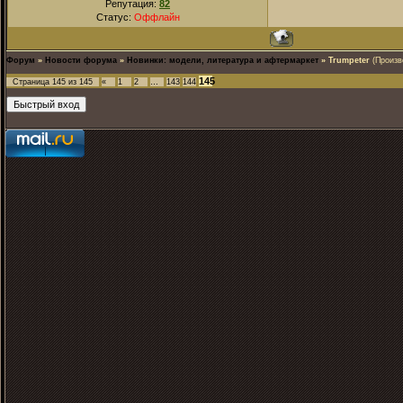
Репутация:
82
Статус:
Оффлайн
Форум
»
Новости форума
»
Новинки: модели, литература и афтермаркет
»
Trumpeter
(Произв
145
Страница
145
из
145
«
1
2
…
143
144