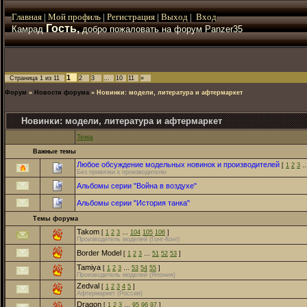
Главная
|
Мой
профиль
|
Регистрация
|
Выход
|
Вход
Гость,
Камрад
добро пожаловать на форум Panzer35
1
Страница
1
из
11
2
3
…
10
11
»
Форум
»
Новости форума
»
Новинки: модели, литература и афтермаркет
Новинки: модели, литература и афтермаркет
Тема
Важные темы
Любое обсуждение модельных новинок и производителей
[
1
2
3
Без привязки к производителю
Альбомы серии "Война в воздухе"
Альбомы серии "История танка"
Темы форума
Takom
[
1
2
3
…
104
105
106
]
Производитель моделей (Гонг-Конг)
Border Model
[
1
2
3
…
51
52
53
]
Tamiya
[
1
2
3
…
53
54
55
]
Производитель моделей (Япония)
Zedval
[
1
2
3
4
5
]
Афтермаркет (Россия)
Dragon
[
1
2
3
…
95
96
97
]