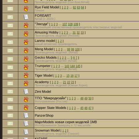
Производитель моделей (Гонг-Конг,Китай)
Rye Field Model
[
1
2
3
…
82
83
84
]
Гонконг
FOREART
Китай (с 2020г.)
"Звезда"
[
1
2
3
…
107
108
109
]
Крупнейший отечественный производитель пластиковых моделей
Amusing Hobby
[
1
2
3
…
31
32
33
]
Производитель моделей (Япония)
Lanmo model
[
1
2
]
новый китайский производитель
Meng Model
[
1
2
3
…
98
99
100
]
Производитель моделей. (Китай)
Gecko Models
[
1
2
3
…
5
6
7
]
Производитель моделей (Китай)
Trumpeter
[
1
2
3
…
143
144
145
]
Производитель моделей (Китай)
Tiger Model
[
1
2
3
…
15
16
17
]
Academy
[
1
2
3
…
21
22
23
]
Производитель моделей (Южная Корея)
Zimi Model
ТПО "Микродизайн"
[
1
2
3
…
48
49
50
]
Фототравление (Россия)
Copper State Models
[
1
2
3
…
45
46
47
]
PanzerShop
MajorModels новая серия моделей 1МВ
Мотоброневагон Заамурец в 72 масштабе
Snowman Model
[
1
2
]
Производитель моделей (Гонконг)
KōTARE