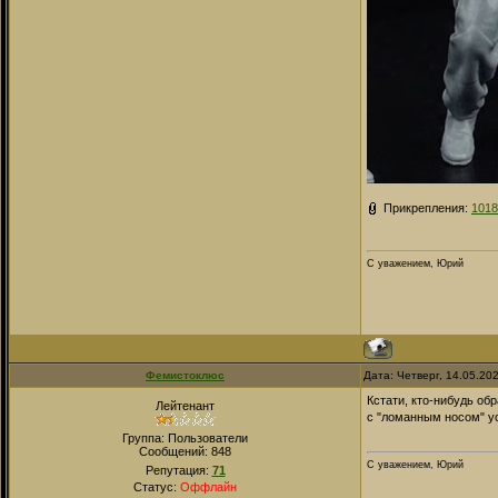
Прикрепления:
1018
С уважением, Юрий
Фемистоклюс
Дата: Четверг, 14.05.20
Кстати, кто-нибудь об
Лейтенант
с "ломанным носом" у
Группа: Пользователи
Сообщений:
848
С уважением, Юрий
Репутация:
71
Статус:
Оффлайн