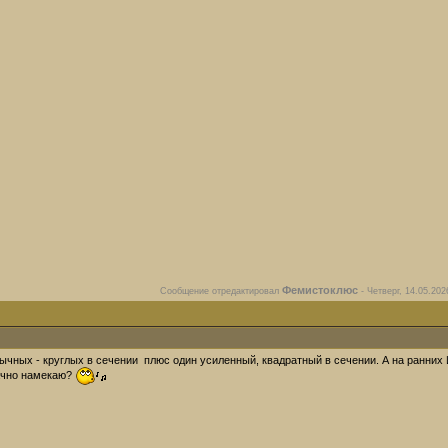
Фемистоклюс
Сообщение отредактировал
-
Четверг, 14.05.202
бычных - круглых в сечении плюс один усиленный, квадратный в сечении. А на ранних
рачно намекаю?