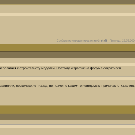
andreiali
Сообщение отредактировал
-
Пятница, 15.05.202
располагает к строительсту моделей. Поэтому и трафик на форуме сократился.
 заявляли, несколько лет назад, но позже по каким-то неведомым причинам отказались