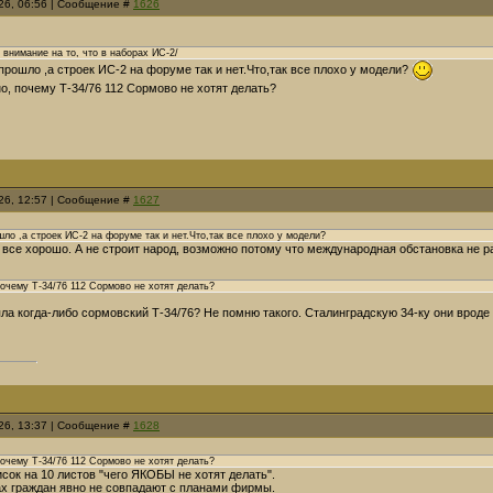
26, 06:56 | Сообщение #
1626
 внимание на то, что в наборах ИС-2/
 прошло ,а строек ИС-2 на форуме так и нет.Что,так все плохо у модели?
о, почему Т-34/76 112 Сормово не хотят делать?
26, 12:57 | Сообщение #
1627
шло ,а строек ИС-2 на форуме так и нет.Что,так все плохо у модели?
, все хорошо. А не строит народ, возможно потому что международная обстановка не 
очему Т-34/76 112 Сормово не хотят делать?
яла когда-либо сормовский Т-34/76? Не помню такого. Сталинградскую 34-ку они вроде
26, 13:37 | Сообщение #
1628
очему Т-34/76 112 Сормово не хотят делать?
исок на 10 листов "чего ЯКОБЫ не хотят делать".
ах граждан явно не совпадают с планами фирмы.