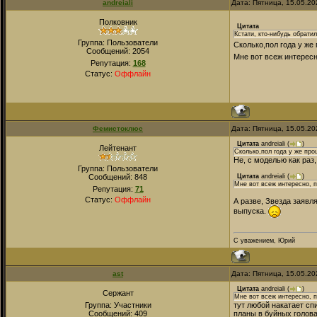
andreiali
Дата: Пятница, 15.05.20
Полковник
Цитата
Кстати, кто-нибудь обратил
Группа: Пользователи
Сколько,пол года у же
Сообщений:
2054
Мне вот всеж интересн
Репутация:
168
Статус:
Оффлайн
Фемистоклюс
Дата: Пятница, 15.05.20
Цитата
andreiali
(
)
Лейтенант
Сколько,пол года у же про
Не, с моделью как раз
Группа: Пользователи
Сообщений:
848
Цитата
andreiali
(
)
Мне вот всеж интересно, п
Репутация:
71
Статус:
Оффлайн
А разве, Звезда заявл
выпуска.
С уважением, Юрий
ast
Дата: Пятница, 15.05.20
Цитата
andreiali
(
)
Сержант
Мне вот всеж интересно, п
Группа: Участники
тут любой накатает сп
Сообщений:
409
планы в буйных голов