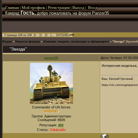
Главная
|
Мой
профиль
|
Регистрация
|
Выход
|
Вход
Гость,
Камрад
добро пожаловать на форум Panzer35
109
Страница
109
из
109
«
1
2
…
107
108
Форум
»
Новости форума
»
Новинки: модели, литература и афтермаркет
»
"Звезда"
(Крупней
"Звезда"
panzer35
Дата: Четверг, 07.05.20
Интересная моделька,
Ваш, Евгений Гречаный.
https://vk.com/evgenpanzer
Commander of UN forces
Группа: Администраторы
Сообщений:
8609
Репутация:
484
Статус:
Оффлайн