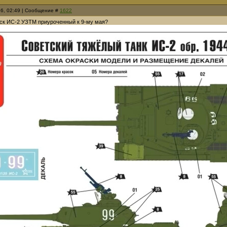
26, 02:49 | Сообщение #
1622
ск ИС-2 УЗТМ приуроченный к 9-му мая?