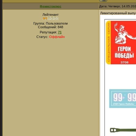
Фемистоклюс
Дата: Четверг, 14.05.20
Лимитированный выпу
Лейтенант
Группа: Пользователи
Сообщений:
848
Репутация:
71
Статус:
Оффлайн