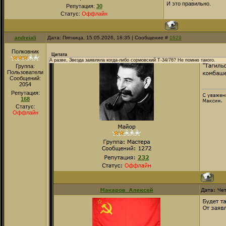
И это правильно.
Репутация:
30
Статус:
Оффлайн
andreiali
Дата: Пятница, 15.05.2026, 18:35 | Сообщение #
1629
Полковник
Цитата
А разве, Звезда заявляла когда-либо сормовский Т-34/76? Не помню такого.
Группа:
Пользователи
Сообщений:
2054
Репутация:
168
Статус:
Оффлайн