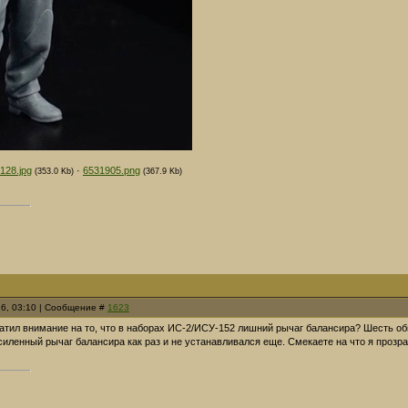
128.jpg
·
6531905.png
(353.0 Kb)
(367.9 Kb)
26, 03:10 | Сообщение #
1623
ратил внимание на то, что в наборах ИС-2/ИСУ-152 лишний рычаг балансира? Шесть о
силенный рычаг балансира как раз и не устанавливался еще. Смекаете на что я проз