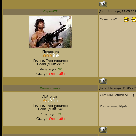
Сергей77
Дата: Четверг, 14.05.20
Запасной?......
Полковник
Группа: Пользователи
Сообщений:
2457
Репутация:
37
Статус:
Оффлайн
Фемистоклюс
Дата: Пятница, 15.05.20
Литники нового МС-1(
Лейтенант
Группа: Пользователи
С уважением, Юрий
Сообщений:
848
Репутация:
71
Статус:
Оффлайн