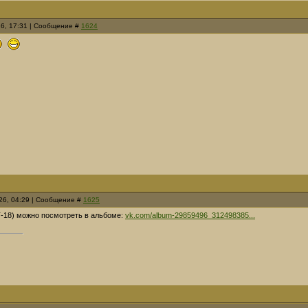
26, 17:31 | Сообщение #
1624
26, 04:29 | Сообщение #
1625
Т-18) можно посмотреть
в альбоме:
vk.com/album-29859496_312498385...