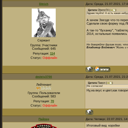
Ditrich
Дата: Среда, 21.07.2021, 17:
Цитата
Oberst74
(
)
Здравствуйте! А есть какая нибу
А зачем Звезде что-то пере
Сделали свою форму под ЛВ
А так-то "буханку", "таблет
2014, остальные появились
Сержант
Не доверяйте другим того, что
Группа: Участники
Владимир Войнович
"Жизнь и 
Сообщений:
645
Репутация:
114
Статус:
Оффлайн
dmitriy3700
Дата: Среда, 21.07.2021, 21:
Цитата
Павел
(
)
Лейтенант
Не согласен!
Ну,на вкус и цвет,как говор
Группа: Пользователи
Сообщений:
583
Репутация:
70
Статус:
Оффлайн
Пайпер
Дата: Четверг, 22.07.2021, 1
Итоговый вид коробки