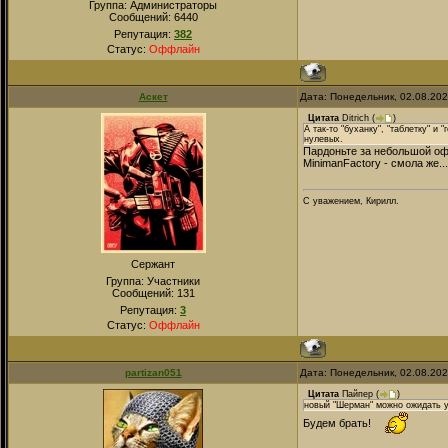
Группа: Администраторы
Сообщений:
6440
Репутация:
382
Статус:
Оффлайн
Аскет
Дата: Понедельник, 02.08.20
Цитата
Ditrich
(
)
А так-то "буханку", "таблетку" и
нулевых.
Пардоньте за небольшой о
MinimanFactory - смола же..
С уважением, Кирилл.
Сержант
Группа: Участники
Сообщений:
131
Репутация:
3
Статус:
Оффлайн
partizan051
Дата: Понедельник, 02.08.20
Цитата
Пайпер
(
)
новый "Шерман" можно ожидать у
Будем брать!