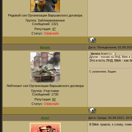
Рядовой сил Организации Варшавского договора
Группа: Заблокированные
Сообщений:
1321
Репутация:
47
Статус:
Оффлайн
Boonie
Дата: Понедельник, 02.08.20
Цитата
Аскет
(
)
Другие - похоже на ЛНД. Bilek в
Это и есть ЛНД. Bilek - ка
С уважением, Вадим
Лейтенант сил Организации Варшавского договора
Группа: Участники
Сообщений:
1730
Репутация:
82
Статус:
Оффлайн
Аскет
Дата: Среда, 04.08.2021, 20:
В Bilek травло, к слову, тож