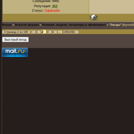
Сообщений:
9985
Репутация:
363
Статус:
Оффлайн
Форум
»
Новости форума
»
Новинки: модели, литература и афтермаркет
»
"Звезда"
(Крупней
2
Страница
2
из
109
«
1
3
4
…
108
109
»