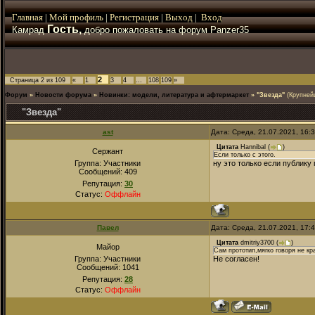
Главная
|
Мой
профиль
|
Регистрация
|
Выход
|
Вход
Гость,
Камрад
добро пожаловать на форум Panzer35
2
Страница
2
из
109
«
1
3
4
…
108
109
»
Форум
»
Новости форума
»
Новинки: модели, литература и афтермаркет
»
"Звезда"
(Крупней
"Звезда"
ast
Дата: Среда, 21.07.2021, 16:
Цитата
Hannibal
(
)
Сержант
Если только с этого.
Группа: Участники
ну это только если публику 
Сообщений:
409
Репутация:
30
Статус:
Оффлайн
Павел
Дата: Среда, 21.07.2021, 17:
Цитата
dmitriy3700
(
)
Майор
Сам прототип,мягко говоря не кр
Группа: Участники
Не согласен!
Сообщений:
1041
Репутация:
28
Статус:
Оффлайн