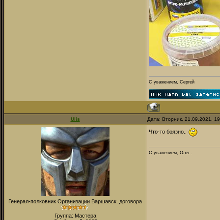
С уважением, Сергей
Ulis
Дата: Вторник, 21.09.2021, 1
Что-то боязно..
С уважением, Олег..
Генерал-полковник Организации Варшавск. договора
Группа: Мастера