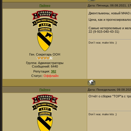
Пайпер
Дата: Пятница, 06.08.2021, 1
Джентльмены, новый М4А3 (
Цена, как и прогнозировало
Самые нетерпеливые и жел
22 (9-915-040-43-31)
Don`t war, make kits ;)
Ген. Секретарь ООН
Группа: Администраторы
Сообщений:
6440
Репутация:
382
Статус:
Оффлайн
Пайпер
Дата: Понедельник, 09.08.20
Отчёт о сборке "ТОР"а с тр
Don`t war, make kits ;)