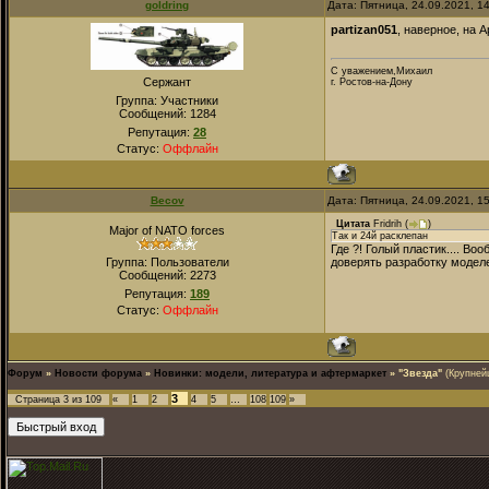
goldring
Дата: Пятница, 24.09.2021, 1
partizan051
, наверное, на 
С уважением,Михаил
Сержант
г. Ростов-на-Дону
Группа: Участники
Сообщений:
1284
Репутация:
28
Статус:
Оффлайн
Becov
Дата: Пятница, 24.09.2021, 1
Цитата
Fridrih
(
)
Major of NATO forces
Так и 24й расклепан
Где ?! Голый пластик.... В
Группа: Пользователи
доверять разработку моделе
Сообщений:
2273
Репутация:
189
Статус:
Оффлайн
Форум
»
Новости форума
»
Новинки: модели, литература и афтермаркет
»
"Звезда"
(Крупней
3
Страница
3
из
109
«
1
2
4
5
…
108
109
»