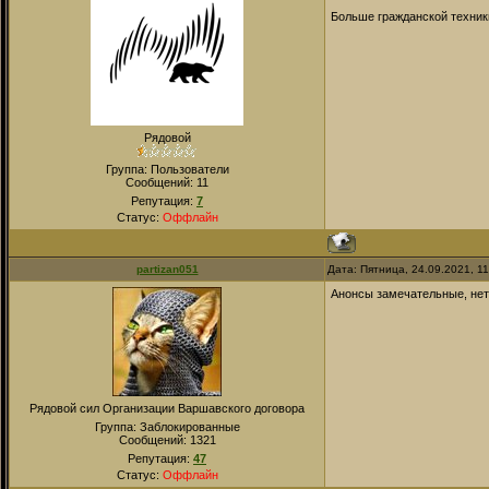
Больше гражданской техники
Рядовой
Группа: Пользователи
Сообщений:
11
Репутация:
7
Статус:
Оффлайн
partizan051
Дата: Пятница, 24.09.2021, 1
Анонсы замечательные, нет 
Рядовой сил Организации Варшавского договора
Группа: Заблокированные
Сообщений:
1321
Репутация:
47
Статус:
Оффлайн