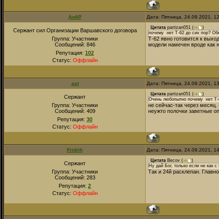
АлАР
Дата: Пятница, 24.09.2021, 1
Цитата
partizan051
(
)
Сержант сил Организации Варшавского договора
почему нет Т-62 до сих пор? Обе
Группа: Участники
Т-62 явно готовится к выхо
Сообщений:
846
модели намечен вроде как н
Репутация:
102
Статус:
Оффлайн
ast
Дата: Пятница, 24.09.2021, 1
Цитата
partizan051
(
)
Сержант
Очень любопытно почему нет Т-62
Группа: Участники
не сейчас-так через месяц. 
Сообщений:
409
неужто полочки заветные оп
Репутация:
30
Статус:
Оффлайн
Fridrih
Дата: Пятница, 24.09.2021, 1
Цитата
Becov
(
)
Сержант
Ну дай Бог, только если не как с 
Группа: Участники
Так и 24й расклепан. Главно
Сообщений:
283
Репутация:
2
Статус:
Оффлайн