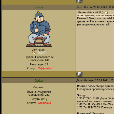
Швейк
Дата: Среда, 22.09.2021, 11:
Цитата
aleksandrk51
(
)
А так серьезно упростит задачу
Именно! Тем, кто с папой-Н
дешевле. Но, у меня и краск
растворителя, ни кистей.
Лейтенант
Группа: Пользователи
Сообщений:
611
Репутация:
17
Статус:
Оффлайн
Fridrih
Дата: Четверг, 23.09.2021, 2
Вести с полей "Мира детств
Сержант
Обещания производителей н
Группа: Участники
Сообщений:
283
Звезда
1/35 СТЗ-5, Т-70, Додж 3/4
Репутация:
2
моделей и соответственно 
Статус:
Оффлайн
1/48 Як-9!!! Су-25!!! Ми-35
1/72 Як-9! Т-72Б3, Панцирь
Восточный Экспресс