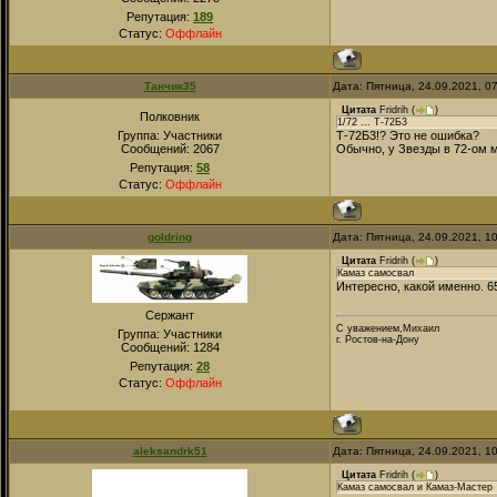
Репутация:
189
Статус:
Оффлайн
Танчик35
Дата: Пятница, 24.09.2021, 0
Цитата
Fridrih
(
)
Полковник
1/72 ... Т-72Б3
Группа: Участники
Т-72Б3!? Это не ошибка?
Сообщений:
2067
Обычно, у Звезды в 72-ом м
Репутация:
58
Статус:
Оффлайн
goldring
Дата: Пятница, 24.09.2021, 1
Цитата
Fridrih
(
)
Камаз самосвал
Интересно, какой именно. 6
Сержант
С уважением,Михаил
Группа: Участники
г. Ростов-на-Дону
Сообщений:
1284
Репутация:
28
Статус:
Оффлайн
aleksandrk51
Дата: Пятница, 24.09.2021, 1
Цитата
Fridrih
(
)
Камаз самосвал и Камаз-Мастер