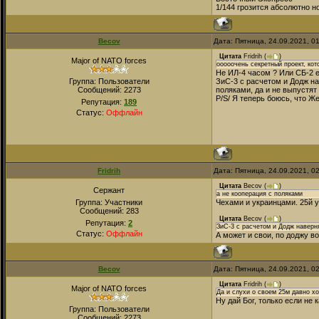
1/144 грозится абсолютно 
Becov
Дата: Пятница, 24.09.2021, 0
Цитата
Fridrih
(
)
Major of NATO forces
ооооочень секретный проект, кот
Не ИЛ-4 часом ? Или СБ-2 
Группа: Пользователи
ЗиС-3 с расчетом и Додж на
Сообщений:
2273
поляками, да и не выпустят 
P/S/ Я теперь боюсь, что Же
Репутация:
189
Статус:
Оффлайн
Fridrih
Дата: Пятница, 24.09.2021, 0
Цитата
Becov
(
)
Сержант
а не кооперация с поляками
Группа: Участники
Чехами и украинцами. 25й у
Сообщений:
283
Цитата
Becov
(
)
Репутация:
2
ЗиС-3 с расчетом и Додж наверня
Статус:
Оффлайн
А может и свои, по доджу в
Becov
Дата: Пятница, 24.09.2021, 0
Цитата
Fridrih
(
)
Major of NATO forces
Да и слухи о своем 25м давно х
Ну дай Бог, только если не ка
Группа: Пользователи
Сообщений:
2273