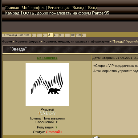
Главная
|
Мой
профиль
|
Регистрация
|
Выход
|
Вход
Гость,
Камрад
добро пожаловать на форум Panzer35
3
Страница
3
из
109
«
1
2
4
5
…
108
109
»
Форум
»
Новости форума
»
Новинки: модели, литература и афтермаркет
»
"Звезда"
(Крупней
"Звезда"
aleksandrk51
Дата: Вторник, 21.09.2021, 2
«Скоро в VIP-подарочных 
А так серьезно упростит з
Рядовой
Группа: Пользователи
Сообщений:
11
Репутация:
7
Статус:
Оффлайн