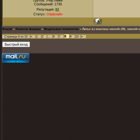
Группа: Участники
Сообщений:
1730
Репутация:
82
Статус:
Оффлайн
Форум
»
Новости форума
»
Модельные технологии
»
Литье из пластика smooth-ON, smooth-c
8
Страница
8
из
10
«
1
2
…
6
7
9
10
»