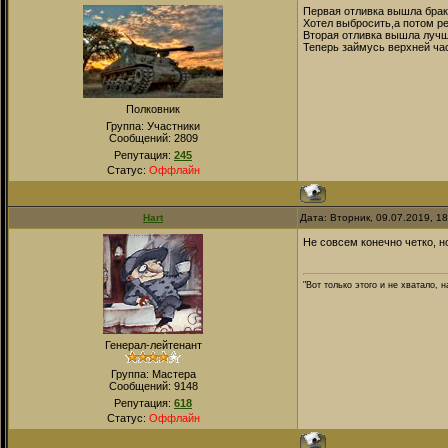
Первая отливка вышла брак
Хотел выбросить,а потом р
Вторая отливка вышла лучш
Теперь займусь верхней ча
Полковник
Группа: Участники
Сообщений:
2809
Репутация:
245
Статус:
Оффлайн
Hart
Дата: Вторник, 09.07.2019, 1
Не совсем конечно четко, н
"Вот только этого и не хватало,
Генерал-лейтенант
Группа: Мастера
Сообщений:
9148
Репутация:
618
Статус:
Оффлайн