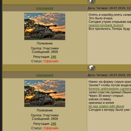
shermanm4
Дата: Четверг, 18.07.2019, 1
Опять в коробку,опять сили
Это было вчера.
Сегодня утром открываю кир
nearest keybank branch
Все пролилось.Теперь буду 
Полковник
Группа: Участники
Сообщений:
2809
Репутация:
245
Статус:
Оффлайн
shermanm4
Дата: Четверг, 18.07.2019, 2
Нанес на форму серую крас
Зачем? чтобы потом модель
forensic anthropology career
залил пластик,прижал.Лишн
Через 30 минут открыл.
извлек отливку
оригинал и копия
bp gas station with diesel
Сегодня к вечеру было уже 
Полковник
Группа: Участники
Сообщений:
2809
Репутация:
245
Статус:
Оффлайн