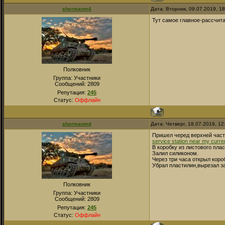
shermanm4
Дата: Вторник, 09.07.2019, 1
Тут самое главное-рассчита
Полковник
Группа: Участники
Сообщений:
2809
Репутация:
245
Статус:
Оффлайн
shermanm4
Дата: Четверг, 18.07.2019, 1
Пришел черед верхней част
service station near my curren
В коробку из листового пла
Залил силиконом.
Через три часа открыл коро
Убрал пластилин,вырезал за
Полковник
Группа: Участники
Сообщений:
2809
Репутация:
245
Статус:
Оффлайн