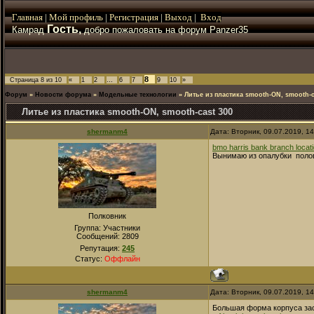
Главная
|
Мой
профиль
|
Регистрация
|
Выход
|
Вход
Гость,
Камрад
добро пожаловать на форум Panzer35
8
Страница
8
из
10
«
1
2
…
6
7
9
10
»
Форум
»
Новости форума
»
Модельные технологии
»
Литье из пластика smooth-ON, smooth-c
Литье из пластика smooth-ON, smooth-cast 300
shermanm4
Дата: Вторник, 09.07.2019, 1
bmo harris bank branch locat
Вынимаю из опалубки поло
Полковник
Группа: Участники
Сообщений:
2809
Репутация:
245
Статус:
Оффлайн
shermanm4
Дата: Вторник, 09.07.2019, 1
Большая форма корпуса зас