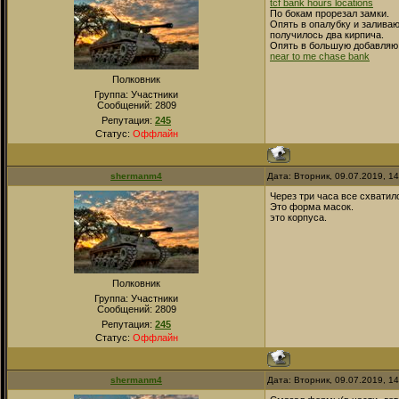
tcf bank hours locations
По бокам прорезал замки.
Опять в опалубку и заливаю
получилось два кирпича.
Опять в большую добавляю
near to me chase bank
Полковник
Группа: Участники
Сообщений:
2809
Репутация:
245
Статус:
Оффлайн
shermanm4
Дата: Вторник, 09.07.2019, 1
Через три часа все схвати
Это форма масок.
это корпуса.
Полковник
Группа: Участники
Сообщений:
2809
Репутация:
245
Статус:
Оффлайн
shermanm4
Дата: Вторник, 09.07.2019, 1