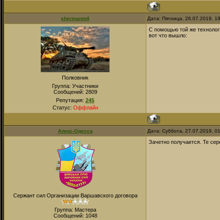
shermanm4
Дата: Пятница, 26.07.2019, 1
С помощью той же технолог
вот что вышло:
Полковник
Группа: Участники
Сообщений:
2809
Репутация:
245
Статус:
Оффлайн
Алекс-Одесса
Дата: Суббота, 27.07.2019, 0
Зачетно получается. Те сер
Сержант сил Организации Варшавского договора
Группа: Мастера
Сообщений:
1048