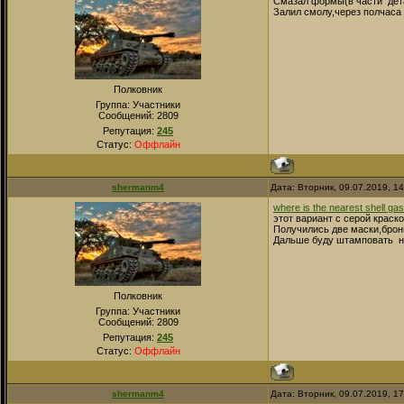
Смазал формы(в части дета
Залил смолу,через полчаса 
Полковник
Группа: Участники
Сообщений:
2809
Репутация:
245
Статус:
Оффлайн
shermanm4
Дата: Вторник, 09.07.2019, 1
where is the nearest shell gas
этот вариант с серой крас
Получились две маски,брон
Дальше буду штамповать н
Полковник
Группа: Участники
Сообщений:
2809
Репутация:
245
Статус:
Оффлайн
shermanm4
Дата: Вторник, 09.07.2019, 1