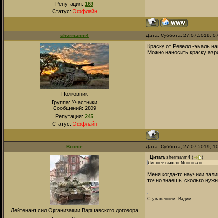
Репутация:
169
Статус:
Оффлайн
shermanm4
Дата: Суббота, 27.07.2019, 0
Краску от Ревелл -эмаль на
Можно наносить краску аэр
Полковник
Группа: Участники
Сообщений:
2809
Репутация:
245
Статус:
Оффлайн
Boonie
Дата: Суббота, 27.07.2019, 1
Цитата
shermanm4
(
)
Лишнее вышло.Многовато...
Меня когда-то научили зали
точно знаешь, сколько нужн
С уважением, Вадим
Лейтенант сил Организации Варшавского договора