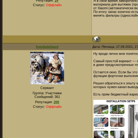
Репутация:
14
Я в своё время заморочился
материала для вытяжек (про
Статус:
Оффлайн
от Xiaomi (автоматически 
По итогу запах конечно ест
менять фильтры (однослойны
fromSalekhard
Дата: Пятница, 17.09.2021, 1
Ну вроде лично мне понятно,
Самый простой вариант — св
в доме предусмотренные «пр
Остается окно. Если бы это
функции форточки выполняе
Решил обратиться к опыту к
которых нужен канал вывода
Сержант
Группа: Участники
Есть прям бюджетный вариа
Сообщений:
361
Репутация:
200
Статус:
Оффлайн