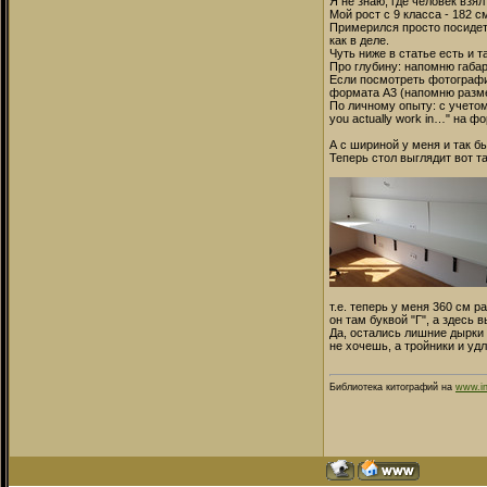
Я не знаю, где человек взял
Мой рост с 9 класса - 182 с
Примерился просто посидеть
как в деле.
Чуть ниже в статье есть и та
Про глубину: напомню габар
Если посмотреть фотографии
формата А3 (напомню размер 
По личному опыту: с учето
you actually work in…" на 
А с шириной у меня и так б
Теперь стол выглядит вот т
т.е. теперь у меня 360 см 
он там буквой "Г", а здесь 
Да, остались лишние дырки 
не хочешь, а тройники и удл
Библиотека китографий на
www.in