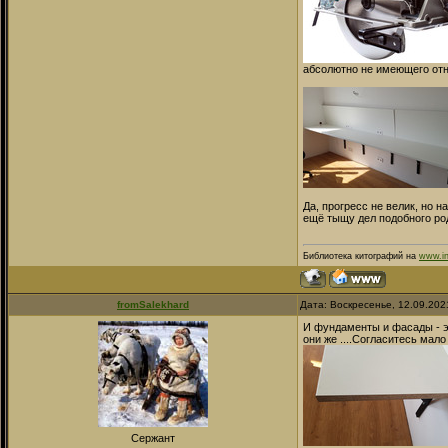
абсолютно не имеющего отн
Да, прогресс не велик, но 
ещё тыщу дел подобного род
Библиотека китографий на
www.in
fromSalekhard
Дата: Воскресенье, 12.09.202
И фундаменты и фасады - эт
они же ....Согласитесь мало
Сержант