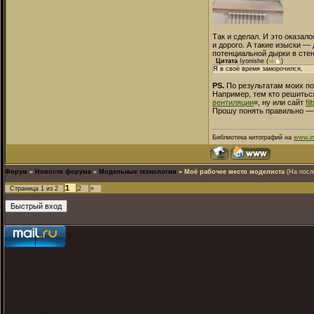
Так и сделал. И это оказал
и дорого. А такие изыски —
потенциальной дырки в стен
Цитата
Iyonishe
(
)
Я в своё время заморочился,
PS.
По результатам моих пои
Например, тем кто решитьс
вентиляции
«, ну или сайт
fil
Прошу понять правильно — эт
Библиотека китографий на
www.in
Форум
»
Новости форума
»
Модельные технологии
»
Моё рабочее место моделиста
(На посл
1
Страница
1
из
2
2
»