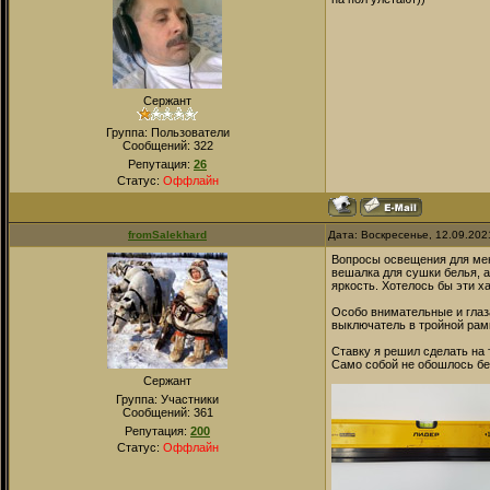
Сержант
Группа: Пользователи
Сообщений:
322
Репутация:
26
Статус:
Оффлайн
fromSalekhard
Дата: Воскресенье, 12.09.202
Вопросы освещения для мен
вешалка для сушки белья, 
яркость. Хотелось бы эти х
Особо внимательные и глаза
выключатель в тройной рам
Ставку я решил сделать на
Само собой не обошлось бе
Сержант
Группа: Участники
Сообщений:
361
Репутация:
200
Статус:
Оффлайн