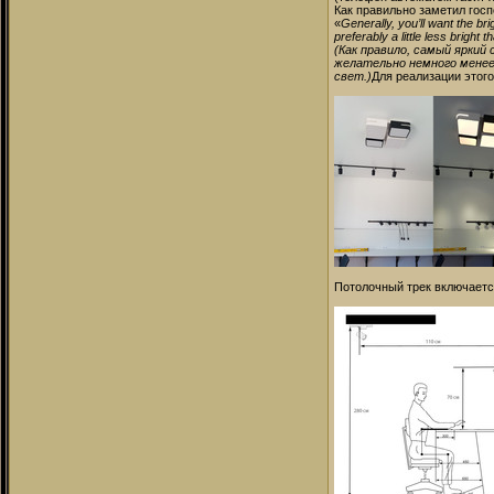
Как правильно заметил гос
«
Generally, you’ll want the b
preferably a little less brigh
(Как правило, самый яркий 
желательно немного менее 
свет.)
Для реализации этог
Потолочный трек включаетс