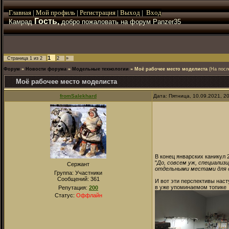
Главная
|
Мой
профиль
|
Регистрация
|
Выход
|
Вход
Гость,
Камрад
добро пожаловать на форум Panzer35
1
Страница
1
из
2
2
»
Форум
»
Новости форума
»
Модельные технологии
»
Моё рабочее место моделиста
(На посл
Моё рабочее место моделиста
fromSalekhard
Дата: Пятница, 10.09.2021, 2
В конец январских каникул 
"
До, совсем уж, специализ
Сержант
отдельными местами для сб
Группа: Участники
Сообщений:
361
И вот эти перспективы наст
в уже упоминаемом топике
Репутация:
200
Статус:
Оффлайн