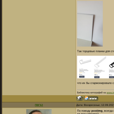
Так торцевые планки для ст
что их бы сгармонировало с
Библиотека китографий на
www.in
ПВГ62
Дата: Воскресенье, 12.09.202
По поводу
postimg
, всегда
на пол улетают))