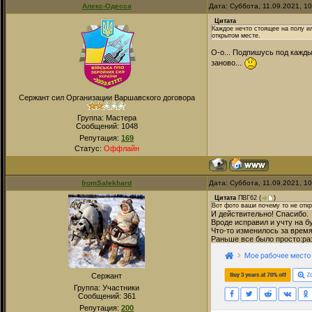
Алекс-Одесса
Дата: Суббота, 11.09.2021, 1
Цитата
Каждое нечто стоящее на полу и
открытом месте.
О-о... Подпишусь под кажд
заново...
Сержант сил Организации Варшавского договора
Группа: Мастера
Сообщений:
1048
Репутация:
169
Статус:
Оффлайн
fromSalekhard
Дата: Суббота, 11.09.2021, 1
Цитата
ПВГ62
(
)
Вот фото ваши почему то не отк
И действительно! Спасибо.
Вроде исправил и учту на б
Что-то изменилось за время
Раньше все было просто:р
Сержант
Группа: Участники
Сообщений:
361
Репутация:
200