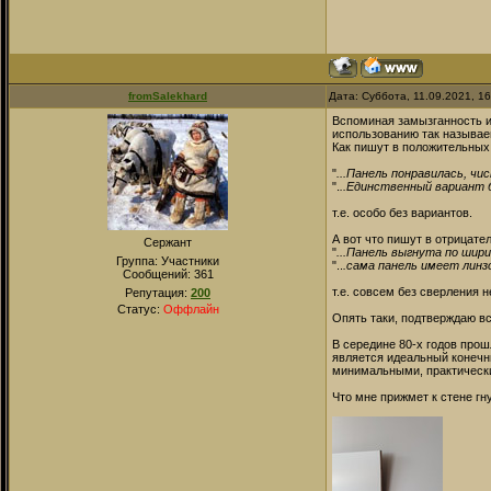
fromSalekhard
Дата: Суббота, 11.09.2021, 1
Вспоминая замызганность и
использованию так называе
Как пишут в положительных
"
...Панель понравилась, чи
".
..Единственный вариант б
т.е. особо без вариантов.
А вот что пишут в отрицате
Сержант
"
...Панель выгнута по шири
Группа: Участники
"..
.сама панель имеет линзо
Сообщений:
361
т.е. совсем без сверления н
Репутация:
200
Статус:
Оффлайн
Опять таки, подтверждаю вс
В середине 80-х годов прош
является идеальный конечны
минимальными, практическ
Что мне прижмет к стене г