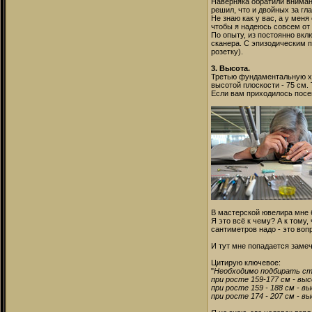
Наверняка обратили внимани
решил, что и двойных за гла
Не знаю как у вас, а у мен
чтобы я надеюсь совсем от э
По опыту, из постоянно вкл
сканера. С эпизодическим п
розетку).
3. Высота.
Третью фундаментальную ха
высотой плоскости - 75 см.
Если вам приходилось посе
В мастерской ювелира мне б
Я это всё к чему? А к тому,
сантиметров надо - это воп
И тут мне попадается замеч
Цитирую ключевое:
"
Необходимо подбирать сто
при росте 159-177 см - вы
при росте 159 - 188 см - в
при росте 174 - 207 см - в