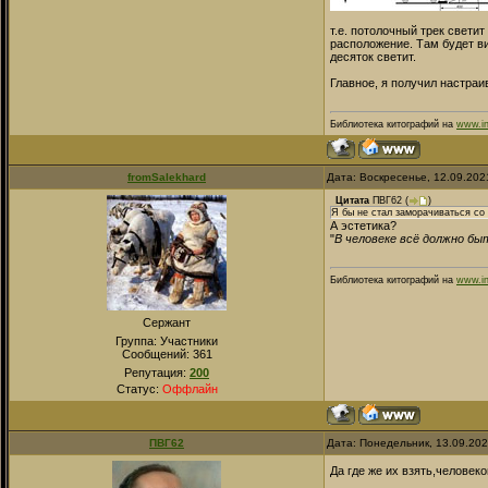
т.е. потолочный трек свети
расположение. Там будет ви
десяток светит.
Главное, я получил настра
Библиотека китографий на
www.in
fromSalekhard
Дата: Воскресенье, 12.09.202
Цитата
ПВГ62
(
)
Я бы не стал заморачиваться со 
А эстетика?
"
В человеке всё должно быт
Библиотека китографий на
www.in
Сержант
Группа: Участники
Сообщений:
361
Репутация:
200
Статус:
Оффлайн
ПВГ62
Дата: Понедельник, 13.09.20
Да где же их взять,человек