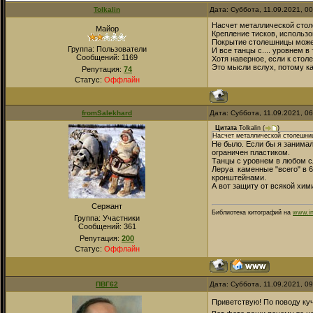
Tolkalin
Дата: Суббота, 11.09.2021, 0
Насчет металлической сто
Майор
Крепление тисков, использо
Покрытие столешницы может
Группа: Пользователи
И все танцы с.... уровнем в
Сообщений:
1169
Хотя наверное, если к стол
Это мысли вслух, потому ка
Репутация:
74
Статус:
Оффлайн
fromSalekhard
Дата: Суббота, 11.09.2021, 0
Цитата
Tolkalin
(
)
Насчет металлической столешни
Не было. Если бы я занимал
ограничен пластиком.
Танцы с уровнем в любом с
Леруа каменные "всего" в 6 
кронштейнами.
А вот защиту от всякой хими
Сержант
Библиотека китографий на
www.in
Группа: Участники
Сообщений:
361
Репутация:
200
Статус:
Оффлайн
ПВГ62
Дата: Суббота, 11.09.2021, 0
Приветствую! По поводу куч