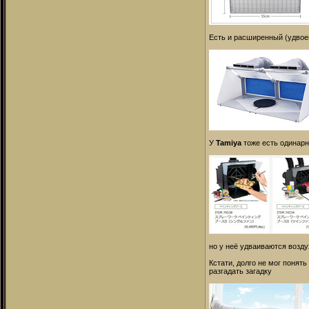
Есть и расширенный (удвое
У
Tamiya
тоже есть одинарн
но у неё удваиваются возд
Кстати, долго не мог понят
разгадать загадку