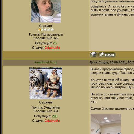
покупать длинное люментиво
обидитесь. А так то был у н
быть и речи, всё убирать, 
дополнительные финансовые
Сержант
Группа: Пользователи
Сообщений:
322
Репутация:
26
Статус:
Оффлайн
fromSalekhard
Дата: Среда, 15.09.2021, 20:
В моей программной фразе, 
сюда и крась туда! Так оно 
Хочется вытяжной шкаф. Эт
грунтовки или после окраски
менее вонючей нитрой. Ну и 
Но если со светом там или 
столько «вот хочу вот так»,
нет.
Сержант
Группа: Участники
Самое близкое знакомство б
Сообщений:
361
Репутация:
200
Статус:
Оффлайн