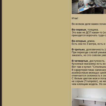
Итак!
Во всяком деле важен почин
Во-первых
, толщина.
Это вам не ДСП какая-то (х
приходится ворочать туда-с
Во-вторых
, длина.
Есть они по 3 метра, есть и
В-третьих
, долговечность 
При переезде слезой умывал
заказать, но это совсем уже
В-четвертых
, доступность.
Кухонные магазины есть во
Вот там и купил: "
Столешниц
В характеристиках написано
воздействию моющих средс
отмечается склонность к ск
С белым цветом мож и погоря
не серым (Trumpeter), не ж
чем клеящим модель. Но он