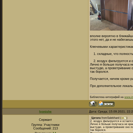
вполне вероятно в ближайше
этого нет, да и не набегаеш
Ключевыми характеристиками
1. складные, что полность
2. воздух фильтруется и о
Лично я больше получаса не
выстудю, а проветривание о
так боролся.
Получается, ничем кроме ра
Про дополнительное локаль
Библиотека китографий на
www.in
Iyonishe
Дата: Среда, 15.09.2021, 22:
Цитата
fromSalekhard
(
)
Сержант
2. воздух фильтруется и остает
Лично я больше получаса не краш
Группа: Участники
выстудю, а проветривание оно по
Сообщений:
213
так боролся.