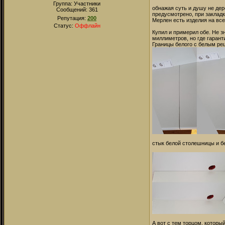
Группа: Участники
обнажая суть и душу не дер
Сообщений:
361
предусмотрено, при закладк
Репутация:
200
Мерлен есть изделия на все
Статус:
Оффлайн
Купил и примерил обе. Не з
миллиметров, но где гарант
Границы белого с белым ре
стык белой столешницы и б
А вот с тем торцом, который