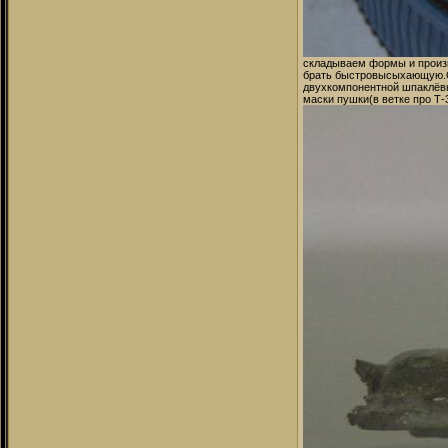
складываем формы и произв
брать быстровысыхающую.От
двухкомпонентной шпаклёвк
маски пушки(в ветке про Т-