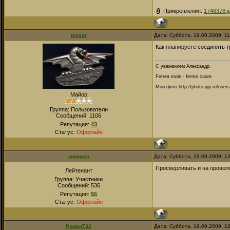
Прикрепления:
1748376.j
pulsar
Дата: Суббота, 19.09.2009, 1
Как планируете соединять т
С уважением Александр.
Ferrea mole - ferreo cuore.
Мои фото http://photo.qip.ru/user
Майор
Группа: Пользователи
Сообщений:
1106
Репутация:
43
Статус:
Оффлайн
кикимор
Дата: Суббота, 19.09.2009, 1
Просверливать и на проволо
Лейтенант
Группа: Участники
Сообщений:
536
Репутация:
56
Статус:
Оффлайн
РоманТ34
Дата: Суббота, 19.09.2009, 1