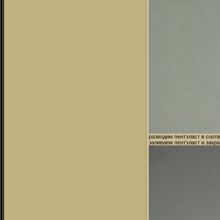
разводим пентэласт в соот
заливаем пентэласт и закр