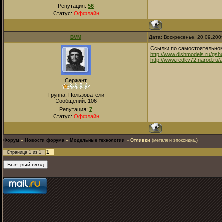
Репутация:
56
Статус:
Оффлайн
BVM
Дата: Воскресенье, 20.09.200
Ссылки по самостоятельно
http://www.dishmodels.ru/gs
http://www.redkv72.narod.ru/a
Сержант
Группа: Пользователи
Сообщений:
106
Репутация:
7
Статус:
Оффлайн
Форум
»
Новости форума
»
Модельные технологии
»
Отливки
(металл и эпоксидка.)
1
Страница
1
из
1