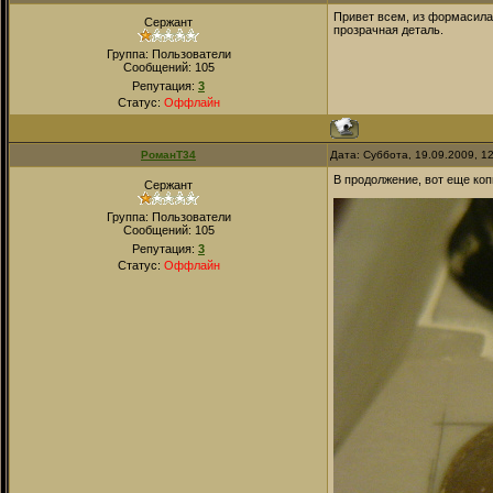
Привет всем, из формасила 
Сержант
прозрачная деталь.
Группа: Пользователи
Сообщений:
105
Репутация:
3
Статус:
Оффлайн
РоманТ34
Дата: Суббота, 19.09.2009, 1
В продолжение, вот еще коп
Сержант
Группа: Пользователи
Сообщений:
105
Репутация:
3
Статус:
Оффлайн