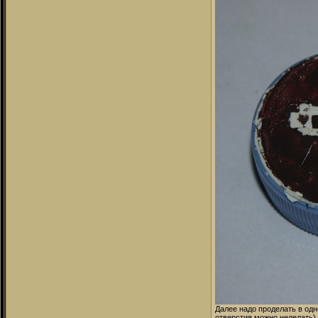
Далее надо проделать в одн
отверстия можно нелелать)