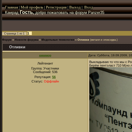
Главная
|
Мой
профиль
|
Регистрация
|
Выход
|
Вход
Гость,
Камрад
добро пожаловать на форум Panzer35
1
Страница
1
из
1
Форум
»
Новости форума
»
Модельные технологии
»
Отливки
(металл и эпоксидка.)
Отливки
кикимор
Дата: Суббота, 19.09.2009, 1
Выкладываю то что мы с Ро
Лейтенант
Берём пентэласт 710 М(но
Группа: Участники
Сообщений:
536
Репутация:
56
Статус:
Оффлайн