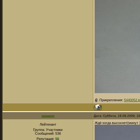
Прикрепления:
5440052.j
кикимор
Дата: Суббота, 19.09.2009, 1
Ждё когда высохнет(минут 
Лейтенант
Группа: Участники
Сообщений:
536
Репутация:
56