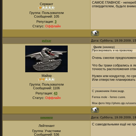
САМОЕ ГЛАВНОЕ - неперебор
Сержант
отвердителем, будьте вним
Группа: Пользователи
Сообщений:
105
Репутация:
3
Статус:
Оффлайн
pulsar
Дата: Суббота, 19.09.2009, 1
Quote
(
кикимор
)
Просверливать и на проволоку
Очень смелое предположен
Что бы траки собрались в л
точность расположения отв
Майор
Нужен или кондуктор, по ср
Или отверстие планировать 
Группа: Пользователи
Сообщений:
1106
С уважением Александр.
Репутация:
43
Ferrea mole - ferreo cuore.
Статус:
Оффлайн
Мои фото http://photo.qip.ru/user
кикимор
Дата: Суббота, 19.09.2009, 1
С самодельными ещё не про
Лейтенант
Группа: Участники
Сообщений:
536