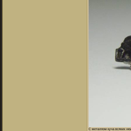
С металлом куча всяких нюа