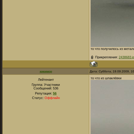
то что получилось из метал
Прикрепления:
2438683.j
кикимор
Дата: Суббота, 19.09.2009, 1
то что из шпаклёвки
Лейтенант
Группа: Участники
Сообщений:
536
Репутация:
56
Статус:
Оффлайн