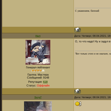
С уважением, Евгений
Hart
Дата: Четверг, 08.04.2021, 1
О, то что надо! Ну и задул в
"Вот только этого и не хватало,
Генерал-лейтенант
Группа: Мастера
Сообщений:
9148
Репутация:
618
Статус:
Оффлайн
Serg7
Дата: Четверг, 08.04.2021, 1