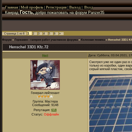
Главная
|
Мой
профиль
|
Регистрация
|
Выход
|
Вход
Гость,
Камрад
добро пожаловать на форум Panzer35
1
Страница
1
из
6
2
3
4
5
6
»
Форум
»
Германия - галерея работ участников форума
»
Колесная техника
»
Henschel 33D1 Kf
Henschel 33D1 Kfz.72
Hart
Дата: Суббота, 03.04.2021, 1
Смотрел уже не один раз в 
только из коробки, один ва
серый мягкий пластик, сво
Генерал-лейтенант
Группа: Мастера
Сообщений:
9148
Репутация:
618
Статус:
Оффлайн