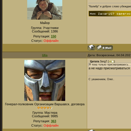
"Калибр" и доброе слово убежда
Майор
Группа: Участники
Сообщений:
1386
Репутация:
150
Статус:
Оффлайн
Ulis
Дата: Воскресенье, 04.04.202
Цитата
Serg7
(
)
Я пока только присматриваюсь...
а не надо присматриваться 
С уважением, Олег..
Генерал-полковник Организации Варшавск. договора
Группа: Мастера
Сообщений:
9985
Репутация:
363
Статус:
Оффлайн