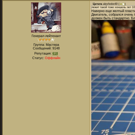
Цитата
alexfedor49
(
)
лежит такой тоже хеншель лет 1
Наверно еще желтый пласти
Двигатель, собрался очень 
должен быть стандартно. Бл
Генерал-лейтенант
Группа: Мастера
Сообщений:
9148
Репутация:
618
Статус:
Оффлайн