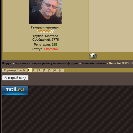
Генерал-лейтенант
Группа: Мастера
Сообщений:
7778
Репутация:
925
Статус:
Оффлайн
Форум
»
Германия - галерея работ участников форума
»
Колесная техника
»
Henschel 33D1 Kf
1
Страница
1
из
6
2
3
4
5
6
»