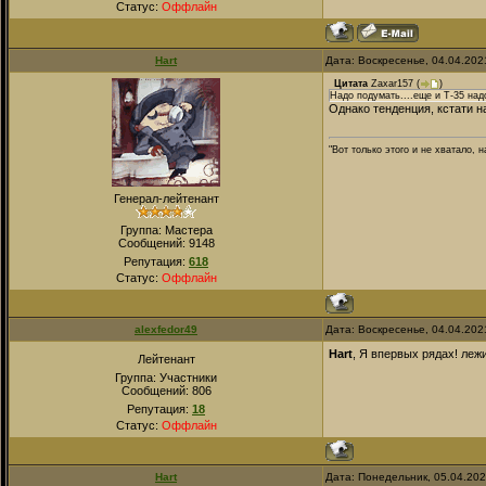
Статус:
Оффлайн
Hart
Дата: Воскресенье, 04.04.202
Цитата
Zaxar157
(
)
Надо подумать....еще и Т-35 над
Однако тенденция, кстати н
"Вот только этого и не хватало,
Генерал-лейтенант
Группа: Мастера
Сообщений:
9148
Репутация:
618
Статус:
Оффлайн
alexfedor49
Дата: Воскресенье, 04.04.202
Hart
, Я впервых рядах! леж
Лейтенант
Группа: Участники
Сообщений:
806
Репутация:
18
Статус:
Оффлайн
Hart
Дата: Понедельник, 05.04.20