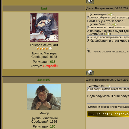
Hart
Дата: Воскресенье, 04.04.202
Цитата
evgen
(
)
Тоже насобирал в своё время ко
Воот! Ох уж эта зеленая..
Цитата
Zaxar157
(
)
Тоже в запасах такой томится.
А на пару? Думаю будет где
Цитата
Ulis
(
)
а не надо присматриваться - про
Я бы добавил, в этом мире
Генерал-лейтенант
"Вот только этого и не хватало,
Группа: Мастера
Сообщений:
9148
Репутация:
618
Статус:
Оффлайн
Zaxar157
Дата: Воскресенье, 04.04.202
Цитата
Hart
(
)
А на пару? Думаю будет где пост
Надо подумать.Я еще полуто
"Калибр" и доброе слово убежда
Майор
Группа: Участники
Сообщений:
1386
Репутация:
150