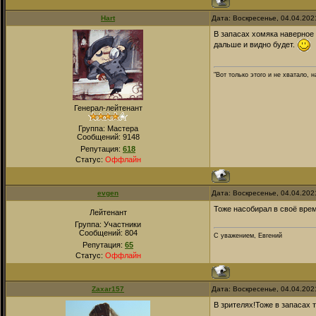
Hart
Дата: Воскресенье, 04.04.202
В запасах хомяка наверное с
дальше и видно будет.
"Вот только этого и не хватало,
Генерал-лейтенант
Группа: Мастера
Сообщений:
9148
Репутация:
618
Статус:
Оффлайн
evgen
Дата: Воскресенье, 04.04.202
Тоже насобирал в своё врем
Лейтенант
Группа: Участники
Сообщений:
804
С уважением, Евгений
Репутация:
65
Статус:
Оффлайн
Zaxar157
Дата: Воскресенье, 04.04.202
В зрителях!Тоже в запасах 