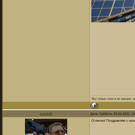
"Вот только этого и не хватало,
bublik88
Дата: Суббота, 03.04.2021, 2
Отлично! Поздравляю с нача