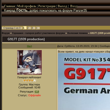
Главная
|
Мой
профиль
|
Регистрация
|
Выход
|
Вход
Гость,
Камрад
добро пожаловать на форум Panzer35
1
Страница
1
из
3
2
3
»
Форум
»
Германия - галерея работ участников форума
»
Колесная техника
»
G917T (1939 prod
G917T (1939 production)
Hart
Дата: Суббота, 13.05.2023, 15:34 | Сообщ
Всем привет, на днях начал «тихую» сбо
Генерал-лейтенант
Группа: Мастера
Сообщений:
9148
Репутация:
618
Статус:
Оффлайн