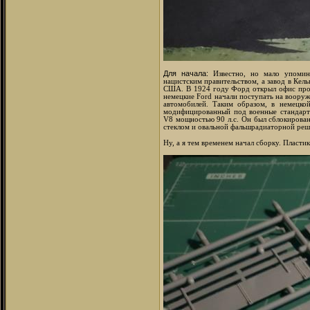
Для начала:
Известно, но мало упомин
нацистским правительством, а завод в Кел
США. В 1924 году Форд открыл офис прода
немецкие Ford начали поступать на вооруж
автомобилей. Таким образом, в немецко
модифицированный под военные стандарты
V8 мощностью 90 л.с. Он был сблокирова
стеклом и овальной фальшрадиаторной реше
Ну, а я тем временем начал сборку. Пласт