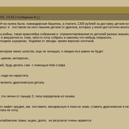
2021, 13:23 | Сообщение #
63
34-ки нужна была командирская башенка, а платить 1300 рублей за доставку детали кот
орпус и поставлю на него лишние детали от драгона, которых у меня достаточно много
ец войны, такая кракозябра собранная и отремонтированная из деталей разных машин,
 и аккуратность тоже, просто хочу собрать и наконец что-нибудь покрасить.
поздних шурценах. Ходовая от звезды. кроме верхних коточков.
 вечером нанес шпатлю, еще не зачищал, н овидно все равно не будет
 цимом, интересно...
алей, буду делать сам с помощью блю стафа
 надо ее нарастить
 вклеить драгоновскую деталь
 эти лючки от панцер 3, типа переделали из пазика
о лафет орудия, как поставить звездовскую я пока не знаю, ставить драгоновскю я не
пока не хочу.
клабовские траки, нудно, долго, но результат очень нравится