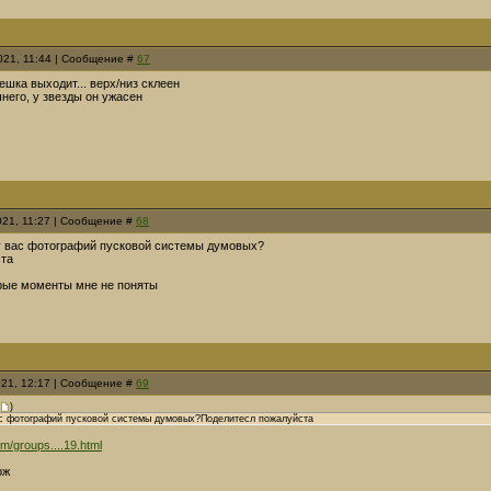
021, 11:44 | Сообщение #
67
ешка выходит... верх/низ склеен
него, у звезды он ужасен
021, 11:27 | Сообщение #
68
 у вас фотографий пусковой системы думовых?
ста
орые моменты мне не поняты
021, 12:17 | Сообщение #
69
)
ас фотографий пусковой системы думовых?Поделитесл пожалуйста
om/groups....19.html
рж