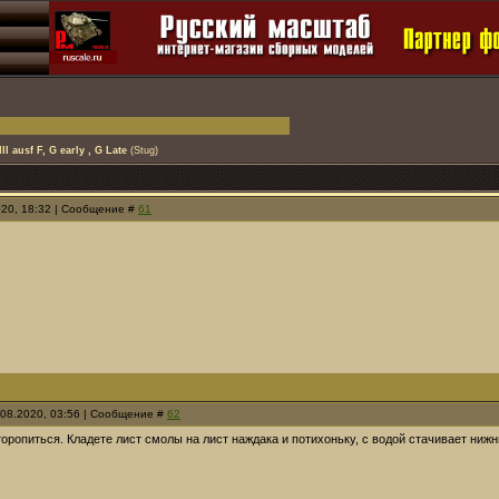
I ausf F, G early , G Late
(Stug)
020, 18:32 | Сообщение #
61
.08.2020, 03:56 | Сообщение #
62
торопиться. Кладете лист смолы на лист наждака и потихоньку, с водой стачивает н