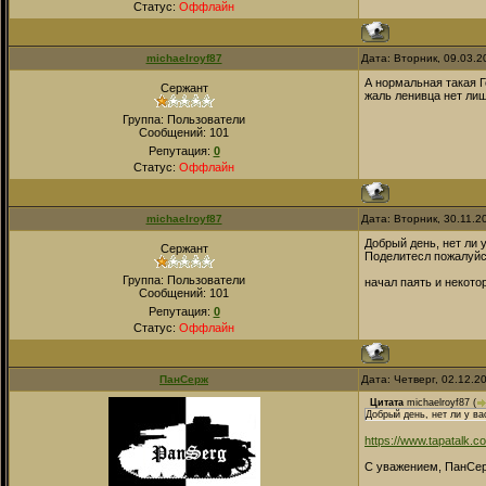
Статус:
Оффлайн
michaelroyf87
Дата: Вторник, 09.03.2
А нормальная такая Г
Сержант
жаль ленивца нет лиш
Группа: Пользователи
Сообщений:
101
Репутация:
0
Статус:
Оффлайн
michaelroyf87
Дата: Вторник, 30.11.2
Добрый день, нет ли
Сержант
Поделитесл пожалуй
Группа: Пользователи
начал паять и некот
Сообщений:
101
Репутация:
0
Статус:
Оффлайн
ПанСерж
Дата: Четверг, 02.12.2
Цитата
michaelroyf87
(
Добрый день, нет ли у в
https://www.tapatalk.c
С уважением, ПанСе