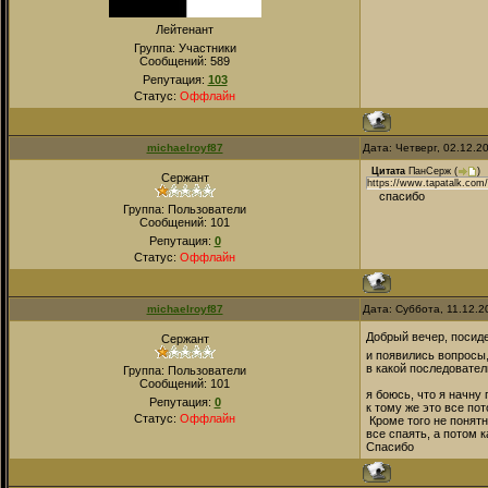
Лейтенант
Группа: Участники
Сообщений:
589
Репутация:
103
Статус:
Оффлайн
michaelroyf87
Дата: Четверг, 02.12.2
Цитата
ПанСерж
(
)
Сержант
https://www.tapatalk.com/
спасибо
Группа: Пользователи
Сообщений:
101
Репутация:
0
Статус:
Оффлайн
michaelroyf87
Дата: Суббота, 11.12.
Добрый вечер, посид
Сержант
и появились вопросы,
в какой последовате
Группа: Пользователи
Сообщений:
101
я боюсь, что я начну
Репутация:
0
к тому же это все пот
Статус:
Оффлайн
Кроме того не понятн
все спаять, а потом к
Спасибо