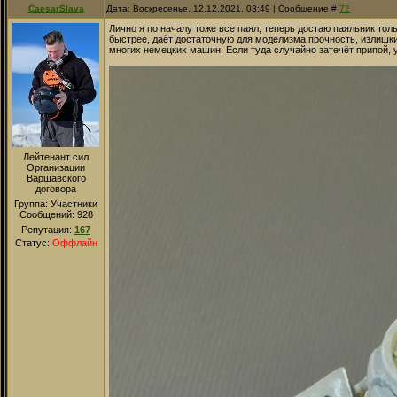
CaesarSlava
Дата: Воскресенье, 12.12.2021, 03:49 | Сообщение #
72
Лично я по началу тоже все паял, теперь достаю паяльник то
быстрее, даёт достаточную для моделизма прочность, излишки
многих немецких машин. Если туда случайно затечёт припой, у
Лейтенант сил
Организации
Варшавского
договора
Группа: Участники
Сообщений:
928
Репутация:
167
Статус:
Оффлайн