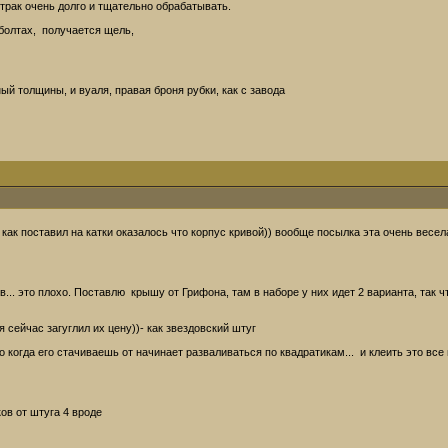
 трак очень долго и тщательно обрабатывать.
 болтах, получается щель,
й толщины, и вуаля, правая броня рубки, как с завода
о как поставил на катки оказалось что корпус кривой)) вообще посылка эта очень весел
.. это плохо. Поставлю крышу от Грифона, там в наборе у них идет 2 варианта, так чт
 сейчас загуглил их цену))- как звездовский штуг
о когда его стачиваешь от начинает разваливаться по квадратикам... и клеить это все
ов от штуга 4 вроде