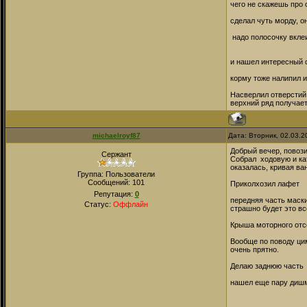
чего не скажешь про 
сделал чуть морду, о
надо полосочку вкле
и нашел интересный с
корму тоже налипил и
Насверлил отверстий 
верхний ряд получает
michaelroyf87
Дата: Вторник, 02.03.
Добрый вечер, повози
Сержант
Собрал ходовую и кат
оказалась, кривая ван
Группа: Пользователи
Сообщений:
101
Приколхозил лафет
Репутация:
0
передняя часть маски
Статус:
Оффлайн
страшно будет это вс
Крыша моторного отсе
Вообще по поводу цим
очень прятно.
Делаю заднюю часть
нашел еще пару дишма