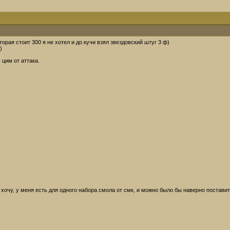
орая стоит 300 я не хотел и до кучи взял звездовский штуг 3 ф)
)
 цим от аттака.
 хочу, у меня есть для одного набора смола от смк, и можно было бы наверно постави