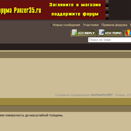
[
Новые сообщения
·
Участники
·
Правила форума
·
michaelroyf87
Сообщение отредактировал
-
Четверг, 13.
ижнюю поверхность до масштабной толщины.