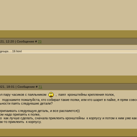
021, 12:20 | Сообщение #
70
groups....19.html
2021, 18:01 | Сообщение #
71
ел пару часиков с паяльником
, паял кронштейны крепления полок,
 подскажите пожалуйста, кто собирал такие полки, или кто шарит в пайке, я прям совс
льности паять следуюшие детали?
 припаивать следующую деталь, и все распаяется))
ом надо припаять к полке,
о как лучше сделать, сначала приклеить кронштейны к корпусу и потом к ним уже как-
ак-то приклеить к корпусу.