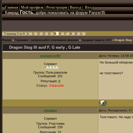
Главная
|
Мой
профиль
|
Регистрация
|
Выход
|
Вход
Гость,
Камрад
добро пожаловать на форум Panzer35
5
Страница
5
из
9
«
1
2
3
4
6
7
8
9
»
Форум
»
Германия - галерея работ участников форума
»
Средние танки и САУ
»
Dragon Stug II
Dragon Stug III ausf F, G early , G Late
michaelroyf87
Дата: Четверг, 13.08.2
Не большой обзорчик
Сержант
Группа: Пользователи
не толстовато?
Сообщений:
101
Репутация:
0
Статус:
Оффлайн
silentbay
Дата: Понедельник, 17
Толстовато. Не надо 
Сержант
Группа: Участники
Сообщений:
159
Репутация:
10