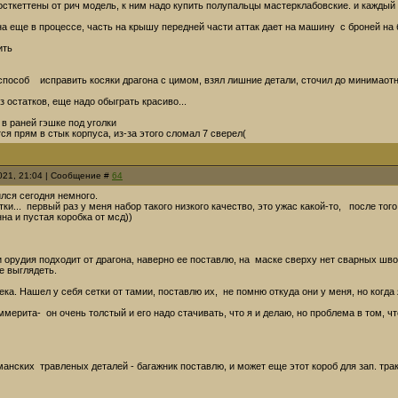
осткеттены от рич модель, к ним надо купить полупальцы мастерклабовские. и каждый
на еще в процессе, часть на крышу передней части аттак дает на машину с броней на
ить
пособ исправить косяки драгона с цимом, взял лишние детали, сточил до минимаотны
з остатков, еще надо обыграть красиво...
в раней гэшке под уголки
ся прям в стык корпуса, из-за этого сломал 7 сверел(
2021, 21:04 | Сообщение #
64
лся сегодня немного.
ки... первый раз у меня набор такого низкого качество, это ужас какой-то, после тог
на и пустая коробка от мсд))
 орудия подходит от драгона, наверно ее поставлю, на маске сверху нет сварных швов.
е выглядеть.
ка. Нашел у себя сетки от тамии, поставлю их, не помню откуда они у меня, но когда я
мерита- он очень толстый и его надо стачивать, что я и делаю, но проблема в том, чт
нских травленых деталей - багажник поставлю, и может еще этот короб для зап. трак