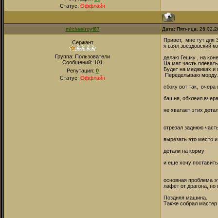
Статус:
Оффлайн
michaelroyf87
Дата: Пятница, 26.02.
Привет, мне тут для 
Сержант
я взял звездовский к
Группа: Пользователи
делаю Гешку , на кон
Сообщений:
101
На мат часть плевать
Будет на меджиках и 
Репутация:
0
Переделываю морду.
Статус:
Оффлайн
сбоку вот так, вчера
башня, обклеил вчера
не хватает этих дет
отрезал заднюю часть
вырезать это место и
детали на корму
и еще хочу поставить
основная проблема эт
лафет от драгона, но 
Поздняя машина.
Также собрал мастер 