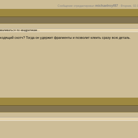
michaelroyf87
Сообщение отредактировал
-
Вторник, 02.
зваливаться по квадратикам...
ходящий скотч? Тогда он удержит фрагменты и позволит клеить сразу всю деталь.