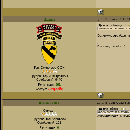
Пайпер
Дата: Вторник, 02.03.
Цитата
michaelroyf87
(
циммерита- он очень толс
Возможно это будет п
Don`t war, make kits ;)
Ген. Секретарь ООН
Группа: Администраторы
Сообщений:
6440
Репутация:
382
Статус:
Оффлайн
michaelroyf87
Дата: Вторник, 02.03.
Цитата
Пайпер
(
)
Сержант
клеить сразу всю деталь
хорошая идея, спаси
Группа: Пользователи
Сообщений:
101
Репутация:
0