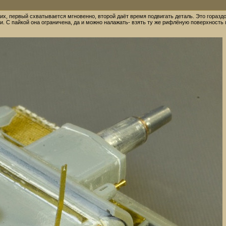
их, первый схватывается мгновенно, второй даёт время подвигать деталь. Это горазд
. С пайкой она ограничена, да и можно налажать- взять ту же рифлёную поверхность 