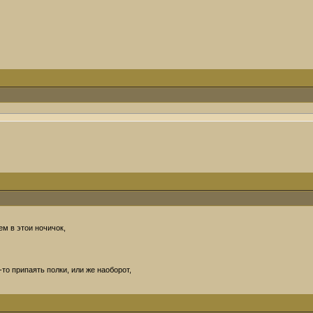
ем в этои ночичок,
то припаять полки, или же наоборот,