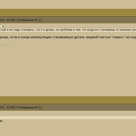
2021, 21:46 | Сообщение #
65
)
тый и его надо стачивать, что я и делаю, но проблема в том, что когда его стачиваешь от начинает ра
роще, если в конце манипуляции стачиваемую деталь лицевой частью "сажать" на под
2021, 22:00 | Сообщение #
66
бо