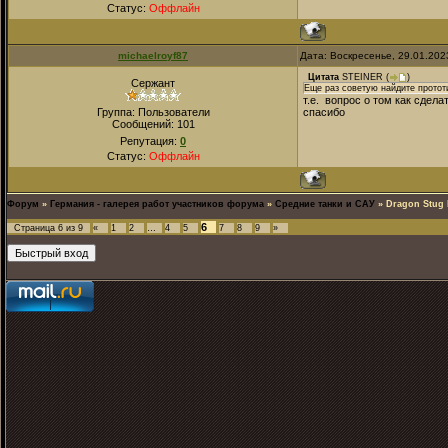
Статус:
Оффлайн
michaelroyf87
Дата: Воскресенье, 29.01.202
Цитата
STEINER
(
)
Сержант
Еще раз советую найдите прототи
т.е. вопрос о том как сдел
Группа: Пользователи
спасибо
Сообщений:
101
Репутация:
0
Статус:
Оффлайн
Форум
»
Германия - галерея работ участников форума
»
Средние танки и САУ
»
Dragon Stug II
6
Страница
6
из
9
«
1
2
…
4
5
7
8
9
»