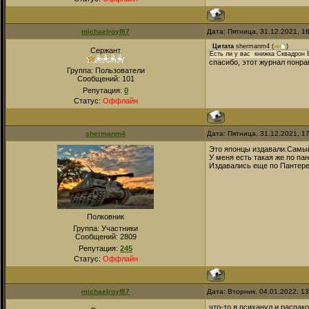
michaelroyf87
Дата: Пятница, 31.12.2021, 1
Цитата
shermanm4
(
)
Сержант
Есть ли у вас книжка Сквадрон 
спасибо, этот журнал понра
Группа: Пользователи
Сообщений:
101
Репутация:
0
Статус:
Оффлайн
shermanm4
Дата: Пятница, 31.12.2021, 1
Это японцы издавали.Самый
У меня есть такая же по па
Издавались еще по Пантере,
Полковник
Группа: Участники
Сообщений:
2809
Репутация:
245
Статус:
Оффлайн
michaelroyf87
Дата: Вторник, 04.01.2022, 1
что-то я психанул и распак