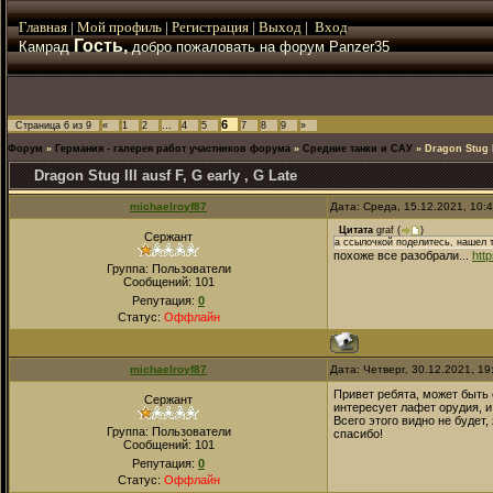
Главная
|
Мой
профиль
|
Регистрация
|
Выход
|
Вход
Гость,
Камрад
добро пожаловать на форум Panzer35
6
Страница
6
из
9
«
1
2
…
4
5
7
8
9
»
Форум
»
Германия - галерея работ участников форума
»
Средние танки и САУ
»
Dragon Stug II
Dragon Stug III ausf F, G early , G Late
michaelroyf87
Дата: Среда, 15.12.2021, 10:
Цитата
graf
(
)
Сержант
а ссылочкой поделитесь, нашел 
похоже все разобрали...
htt
Группа: Пользователи
Сообщений:
101
Репутация:
0
Статус:
Оффлайн
michaelroyf87
Дата: Четверг, 30.12.2021, 1
Привет ребята, может быть 
Сержант
интересует лафет орудия, и
Всего этого видно не будет,
Группа: Пользователи
спасибо!
Сообщений:
101
Репутация:
0
Статус:
Оффлайн