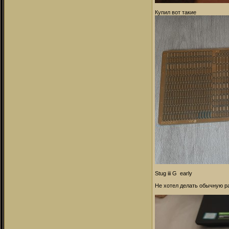
Купил вот такие
Stug iii G early
Не хотел делать обычную р