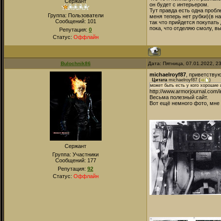
Сержант
он будет с интерьером.
Тут правда есть одна пробле
Группа: Пользователи
меня теперь нет рубки)(в наб
Сообщений:
101
так что прийдется покупать
пока, что отделяю смолу, в
Репутация:
0
Статус:
Оффлайн
Bulochnik86
Дата: Пятница, 07.01.2022, 2
michaelroyf87
, приветствую
Цитата
michaelroyf87
(
)
может быть есть у кого хорошие 
http://www.armorjournal.com/
Весьма полезный сайт.
Вот ещё немного фото, мне 
Сержант
Группа: Участники
Сообщений:
177
Репутация:
92
Статус:
Оффлайн