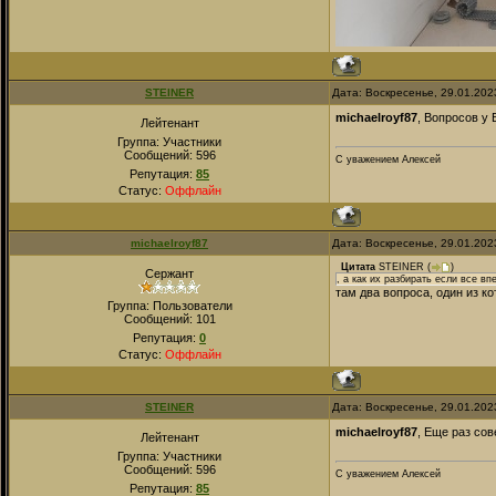
STEINER
Дата: Воскресенье, 29.01.202
michaelroyf87
, Вопросов у 
Лейтенант
Группа: Участники
Сообщений:
596
С уважением Алексей
Репутация:
85
Статус:
Оффлайн
michaelroyf87
Дата: Воскресенье, 29.01.202
Цитата
STEINER
(
)
Сержант
, а как их разбирать если все в
там два вопроса, один из к
Группа: Пользователи
Сообщений:
101
Репутация:
0
Статус:
Оффлайн
STEINER
Дата: Воскресенье, 29.01.202
michaelroyf87
, Еще раз сов
Лейтенант
Группа: Участники
Сообщений:
596
С уважением Алексей
Репутация:
85