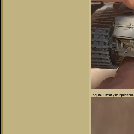
Задние щитки уже припаяны