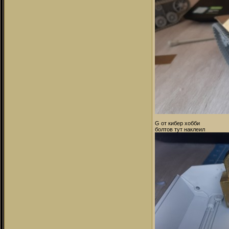
G от кибер хобби
болтов тут наклеил