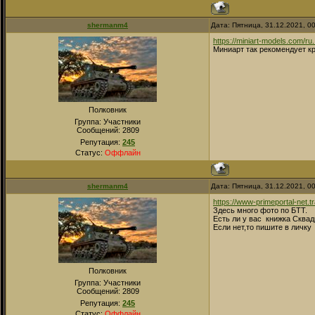
shermanm4
Дата: Пятница, 31.12.2021, 0
https://miniart-models.com/ru..
Миниарт так рекомендует кр
Полковник
Группа: Участники
Сообщений:
2809
Репутация:
245
Статус:
Оффлайн
shermanm4
Дата: Пятница, 31.12.2021, 0
https://www-primeportal-net.t
Здесь много фото по БТТ.
Есть ли у вас книжка Сквад
Если нет,то пишите в личк
Полковник
Группа: Участники
Сообщений:
2809
Репутация:
245
Статус:
Оффлайн