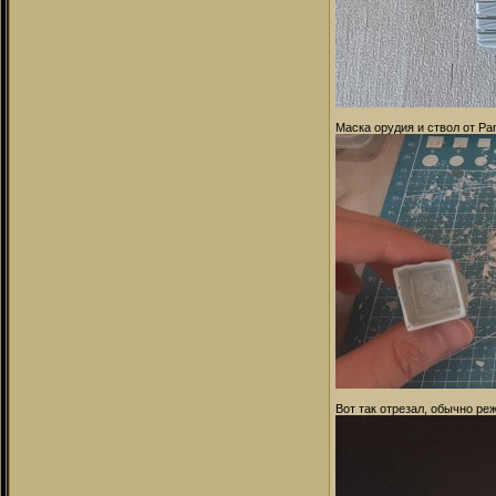
Маска орудия и ствол от Pan
Вот так отрезал, обычно ре