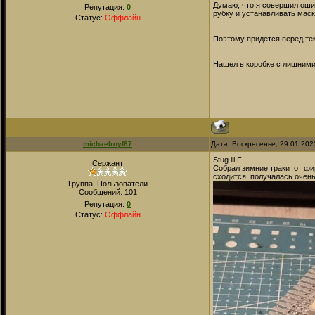
Думаю, что я совершил ошиб
Репутация:
0
рубку и устанавливать маск
Статус:
Оффлайн
Поэтому придется перед тем
Нашел в коробке с лишними
michaelroyf87
Дата: Воскресенье, 29.01.202
Stug iii F
Сержант
Собрал зимние траки от фир
сходится, получалась очень
Группа: Пользователи
Сообщений:
101
Репутация:
0
Статус:
Оффлайн