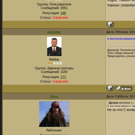
Андрей, сложного нич
Группа: Пользователи
Хорошо ,попроб
Сообщений:
2051
Репутация:
168
Статус:
Оффлайн
inkvizitor
Дата: Пятница, 19.
я воспользовался
Директор Ульяновско
Член Общественной 
Председатель ульяно
Майор
Группа: Администраторы
Сообщений:
1150
Репутация:
171
Статус:
Оффлайн
Slava
Дата: Суббота, 20.
Цитата
inkvizitor
(
я воспользовался за
Не за что! С воз
Лейтенант