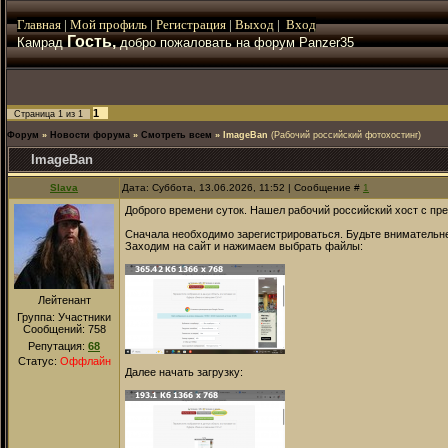
Главная
|
Мой
профиль
|
Регистрация
|
Выход
|
Вход
Гость,
Камрад
добро пожаловать на форум Panzer35
1
Страница
1
из
1
Форум
»
Новости форума
»
Смотреть всем
»
ImageBan
(Рабочий российский фотохостинг)
ImageBan
Slava
Дата: Суббота, 13.06.2026, 11:52 | Сообщение #
1
Доброго времени суток. Нашел рабочий российский хост с пр
Сначала необходимо зарегистрироваться. Будьте внимательнее,
Заходим на сайт и нажимаем выбрать файлы:
Лейтенант
Группа: Участники
Сообщений:
758
Репутация:
68
Статус:
Оффлайн
Далее начать загрузку: