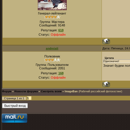
Генерал-лейтенант
Группа: Мастера
Сообщений:
9148
Репутация:
618
Статус:
Оффлайн
andreiali
Дата: Пятница, 24.
Полковник
Цитата
Однозначно!
Группа: Пользователи
Значит будем пол
Сообщений:
2051
Репутация:
168
Статус:
Оффлайн
Форум
»
Новости форума
»
Смотреть всем
»
ImageBan
(Рабочий российский фотохостинг)
1
Страница
1
из
1