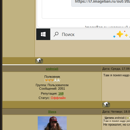
andreiali
Дата: Среда, 17.06
Там я понял надо
Полковник
Группа: Пользователи
Сообщений:
2051
Репутация:
168
Статус:
Оффлайн
Slava
Дата: Четверг, 18.
Цитата
andreiali
(
Там я понял надо ре
Не прокатит, но 