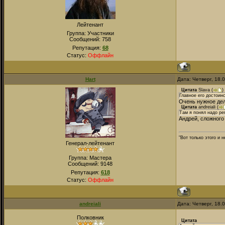
Лейтенант
Группа: Участники
Сообщений:
758
Репутация:
68
Статус:
Оффлайн
Hart
Дата: Четверг, 18.
Цитата
Slava
(
)
Главное его достоин
Очень нужное дело
Цитата
andreiali
(
Там я понял надо ре
Андрей, сложного 
"Вот только этого и 
Генерал-лейтенант
Группа: Мастера
Сообщений:
9148
Репутация:
618
Статус:
Оффлайн
andreiali
Дата: Четверг, 18.
Полковник
Цитата