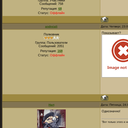
Группа: Участники
Сообщений:
758
Репутация:
68
Статус:
Оффлайн
andreiali
Дата: Четверг, 23.
Показывает?
Полковник
Группа: Пользователи
Сообщений:
2051
Репутация:
168
Статус:
Оффлайн
Hart
Дата: Пятница, 24.
Однозначно!
"Вот только этого и 