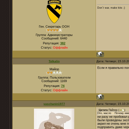
Don`t war, make kits ;)
Ген. Секретарь ООН
Группа: Администраторы
Сообщений:
6440
Репутация:
382
Статус:
Оффлайн
Tolkalin
Дата: Четверг, 15.10.
Если я правильно пон
Майор
Группа: Пользователи
Сообщений:
1169
Репутация:
74
Статус:
Оффлайн
yaschanin1977
Дата: Четверг, 15.10.
Цитата
Пайпер
(
)
Ого, масло Почему име
ни разу не пробовал
были проведены экс
акрил не очень мне 
подправить даже чере