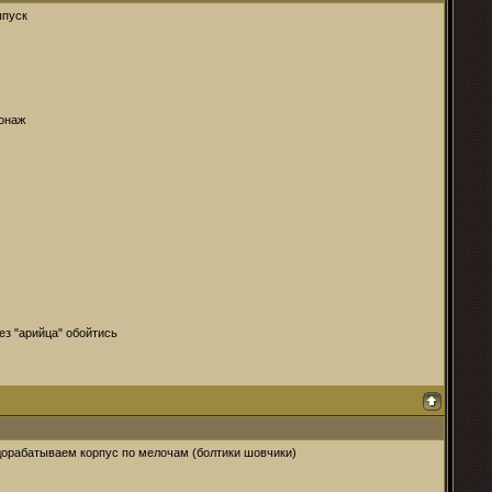
ыпуск
сонаж
ез "арийца" обойтись
дорабатываем корпус по мелочам (болтики шовчики)