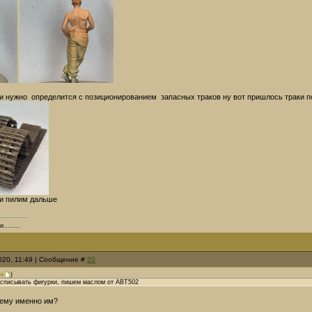
и нужно определится с позиционированием запасных траков ну вот пришлось траки по
ки пилим дальше
.......
2020, 11:49 | Сообщение #
20
)
списывать фигурки, пишем маслом от ABT502
му именно им?