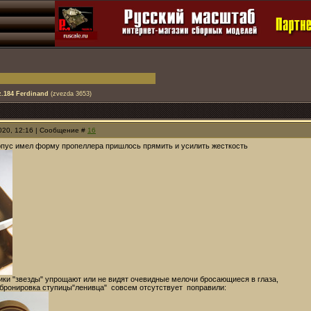
z.184 Ferdinand
(zvezda 3653)
2020, 12:16 | Сообщение #
16
рпус имел форму пропеллера пришлось прямить и усилить жесткость
чики "звезды" упрощают или не видят очевидные мелочи бросающиеся в глаза,
 бронировка ступицы"ленивца" совсем отсутствует поправили: