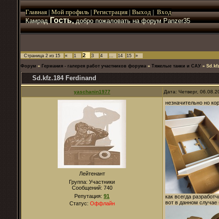
Главная
|
Мой
профиль
|
Регистрация
|
Выход
|
Вход
Гость,
Камрад
добро пожаловать на форум Panzer35
2
Страница
2
из
15
«
1
3
4
…
14
15
»
Форум
»
Германия - галерея работ участников форума
»
Тяжелые танки и САУ
»
Sd.kf
Sd.kfz.184 Ferdinand
yaschanin1977
Дата: Четверг, 06.08.
незначительно но ко
Лейтенант
Группа: Участники
Сообщений:
740
Репутация:
91
как всегда разработ
вот в данном случае
Статус:
Оффлайн