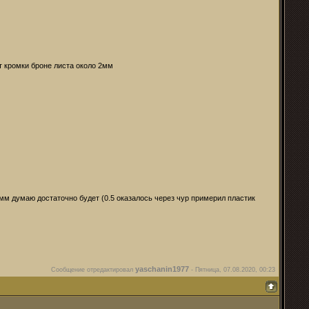
т кромки броне листа около 2мм
мм думаю достаточно будет (0.5 оказалось через чур примерил пластик
yaschanin1977
Сообщение отредактировал
-
Пятница, 07.08.2020, 00:23