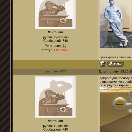
Лейтенант
Группа: Участники
Сообщений:
740
Репутация:
91
Статус:
Оффлайн
броня крепка и танки наши.
yaschanin1977
Дата: Четверг, 15.10.
доброго дня господ
в продолжение своей
по корпусу стараюсь
Лейтенант
Группа: Участники
Сообщений:
740