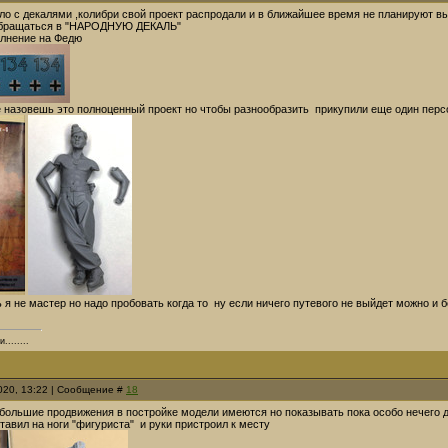
ло с декалями ,колибри свой проект распродали и в ближайшее время не планируют в
 обращаться в "НАРОДНУЮ ДЕКАЛЬ"
олнение на Федю
е назовешь это полноценный проект но чтобы разнообразить прикупили еще один пер
я не мастер но надо пробовать когда то ну если ничего путевого не выйдет можно и б
.......
2020, 13:22 | Сообщение #
18
ебольшие продвижения в постройке модели имеются но показывать пока особо нечего 
тавил на ноги "фигуриста" и руки пристроил к месту