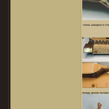
очень шикарно в ста
между делом пытаюс