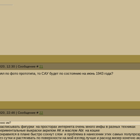
2020, 12:30 | Сообщение #
21
ял по фото прототипа, то САУ будет по состоянию на июнь 1943 года?
2020, 22:46 | Сообщение #
22
нно им?
 расписывать фигурки на просторах интернета очень много инфы в разных техниках
периментальные выкраски акрилом AK и маслом Abt на кошке
понравился в плане быстро сохнут слои и проблема в нанесении этих самых полупроз
з сутки и растягивать по поверхности на мой взгляд лучше и расход мизер конечно ак