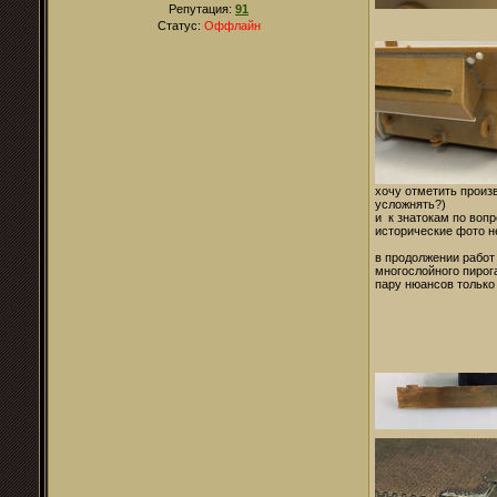
Репутация:
91
Статус:
Оффлайн
хочу отметить произ
усложнять?)
и к знатокам по вопр
исторические фото н
в продолжении работ
многослойного пирог
пару нюансов только