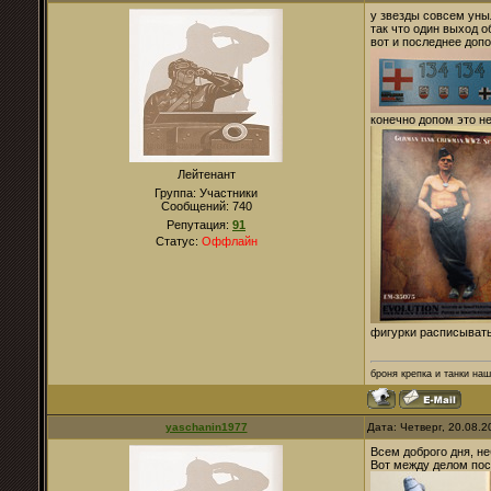
у звезды совсем уны
так что один выход
вот и последнее доп
конечно допом это н
Лейтенант
Группа: Участники
Сообщений:
740
Репутация:
91
Статус:
Оффлайн
фигурки расписывать 
броня крепка и танки наши.
yaschanin1977
Дата: Четверг, 20.08.
Всем доброго дня, н
Вот между делом пос