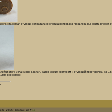
 косяк эта самая ступица неправильно спозиционирована пришлось выносить вперед о
клейки этого узла нужно сделать зазор между корпусом и ступицей проставочка на 0.5
2мм оно самое)
.......
2020, 20:35 | Сообщение #
17