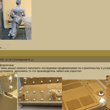
.......
2020, 11:18 | Сообщение #
19
а форумчане
 темы решил немного наполнить последними продвижениями по строительству и услыша
 исправить ,дополнить то что производитель забыл или упростил