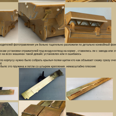
водителей фототравления уж больно тщательно разложили по детально конвойный фона
осам установки отражателей под воздухоотвод на корме , ставились ли с завода или э
е на всех машинах такой девайс установлен или я ошибаюсь
 по корпусу нужно было собрать крылья-полки-щитки кто как обзывает скажу сразу оч
а)
 было это пружина и петли со штырем крепления немасштабно плоские