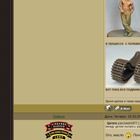
в процессе с полкам
вот пока все подвиж
броня крепка и танки наши.
Пайпер
Дата: Четверг, 15.10.
Цитата
yaschanin1977
(
между делом пытаюсь ра
Ого, масло
Поче