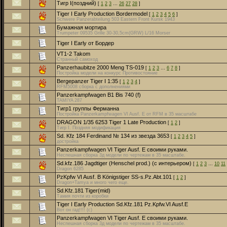
Тигр I(поздний)
[
1
2
3
…
26
27
28
]
Tiger I Early Production Bordermodel
[
1
2
3
4
5
6
]
Schwere Panzerabteilung 503 Eastern Front Kursk 1943
Бумажная мортира
Trumpeter 09535 Grille 30-30,5cm(GRW) L/16 Morser
Tiger I Early от Бордер
VT1-2 Takom
Странный самоход
Panzerhaubitze 2000 Meng TS-019
[
1
2
3
…
6
7
8
]
Постройка модели на конкурс Противостояние
Bergepanzer Tiger I 1:35
[
1
2
3
4
]
RFM5008 сборка с дополнениями
Panzerkampfwagen B1 Bis 740 (f)
TAMIYA 287
Тигр1 группы Ферманна
Постройка Panzerkampfwagen VI Ausf. E от RFM в 35 масштабе
DRAGON 1/35 6253 Tiger 1 Late Production
[
1
2
]
Тигр I. Поздняя модификация
Sd. Kfz 184 Ferdinand № 134 из звезда 3653
[
1
2
3
4
5
]
достройка
Panzerkampfwagen VI Tiger Ausf. E своими руками.
Неспешная сборка 3д модели по чертежам в 35 масштабе.
Sd.kfz.186 Jagdtiger (Henschel prod.) (с интерьером)
[
1
2
3
…
10
11
Dragon 6285
PzKpfw VI Ausf. B Königstiger SS-s.Pz.Abt.101
[
1
2
]
Dragon+Tamya и много чего еще.
Sd.Kfz.181 Tiger(mid)
Тамия почти из коробки
Tiger I Early Production Sd.Kfz.181 Pz.Kpfw.VI Ausf.E
Вот он гад!!!! (с)
Panzerkampfwagen VI Tiger Ausf. E своими руками.
Неспешная сборка 3д модели по чертежам в 35 масштабе.