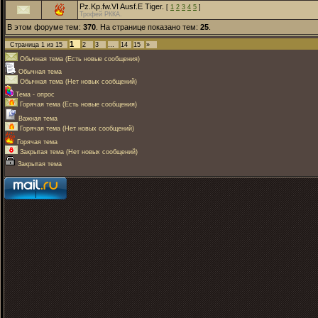
Pz.Kp.fw.VI Ausf.Е Tiger.
[
1
2
3
4
5
]
Трофей РККА.
В этом форуме тем:
370
. На странице показано тем:
25
.
1
Страница
1
из
15
2
3
…
14
15
»
Обычная тема (Есть новые сообщения)
Обычная тема
Обычная тема (Нет новых сообщений)
Тема - опрос
Горячая тема (Есть новые сообщения)
Важная тема
Горячая тема (Нет новых сообщений)
Горячая тема
Закрытая тема (Нет новых сообщений)
Закрытая тема