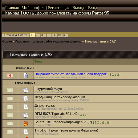
Главная
|
Мой
профиль
|
Регистрация
|
Выход
|
Вход
Гость,
Камрад
добро пожаловать на форум Panzer35
1
Страница
1
из
15
2
3
…
14
15
»
Форум
»
Германия - галерея работ участников форума
»
Тяжелые танки и САУ
Тяжелые танки и САУ
Тема
Важные темы
Покрасим тигра от Звезды или снова подарок 2
[
1
2
3
]
рискнем покрасить зверя в модуляции
Темы форума
Штурмовой Маус.
конверсия в 35 масштабе
Фердинанд на техобслуживании
Диаорама на базе amusing hobby 35A030
Двухстволка
E-60 Sturmpanzer mit 12.8cm Zwilling
RFM-5075 Tiger abt.501 142
[
1
2
]
Tiger North Africa 142
Sd.Kfz. 181 Panzerkampfwagen VI (P)
[
1
2
3
4
5
6
]
Dragon 6210
Тигр1 от Таком (тоже группы Ферманна)
Постройка модели