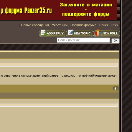
[
Новые сообщения
·
Участники
·
Правила форума
·
Поиск
·
RSS
]
ло озвучено в списке замечаний ранее, то решил, что моё наблюдение может