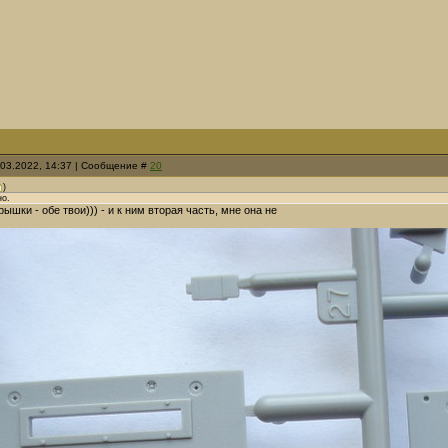
.03.2022, 14:37 | Сообщение #
20
)
но.
рышки - обе твои))) - и к ним вторая часть, мне она не