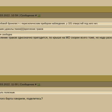
.03.2022, 10:59 | Сообщение #
18
обовой бронелист с перископическим прибором наблюдения, у 101 отверстий под него нет.
ьшим удовольствием)))))крепление траков
ая свободна
ление траков однозначно пригодится, по крыше на МО скорее всего тоже, но надо разо
.03.2022, 11:00 | Сообщение #
19
ыть полезным.
того борта говорили, поделитесь?