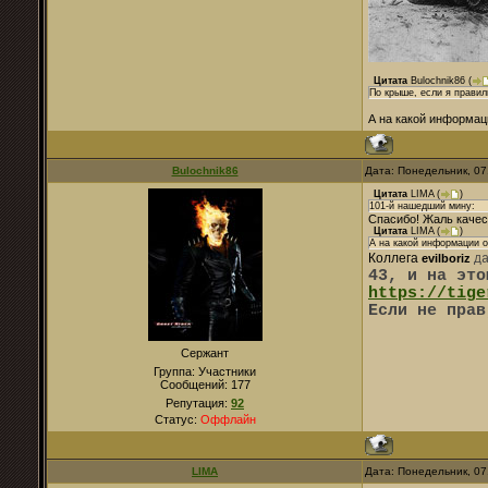
Цитата
Bulochnik86
(
По крыше, если я правил
А на какой информа
Bulochnik86
Дата: Понедельник, 07
Цитата
LIMA
(
)
101-й нашедший мину:
Спасибо! Жаль качест
Цитата
LIMA
(
)
А на какой информации 
Коллега
evilboriz
д
43, и на это
https://tige
Если не прав
Сержант
Группа: Участники
Сообщений:
177
Репутация:
92
Статус:
Оффлайн
LIMA
Дата: Понедельник, 07