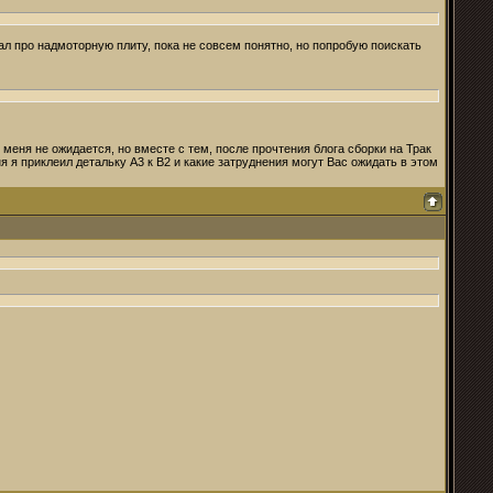
тал про надмоторную плиту, пока не совсем понятно, но попробую поискать
у меня не ожидается, но вместе с тем, после прочтения блога сборки на Трак
ня я приклеил детальку А3 к В2 и какие затруднения могут Вас ожидать в этом