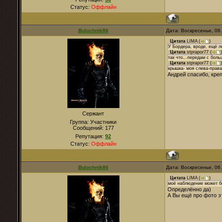
Статус:
Оффлайн
Bulochnik86
Дата: Воскресенье, 06
Цитата
LIMA
(
)
У Бордера, вроде, ещё л
Цитата
stprapor77
(
)
так что...передам с бол
Цитата
stprapor77
(
)
крышка- моя слева-прав
Андрей спасибо, креп
Сержант
Группа: Участники
Сообщений:
177
Репутация:
92
Статус:
Оффлайн
Bulochnik86
Дата: Воскресенье, 06
Цитата
LIMA
(
)
моё наблюдение может б
Определённо да)
А Вы ещё про фото э