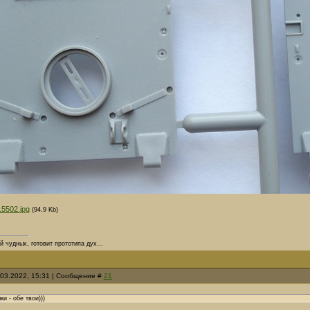
15502.jpg
(94.9 Kb)
й чудных, готовит прототипа дух...
.03.2022, 15:31 | Сообщение #
21
и - обе твои)))