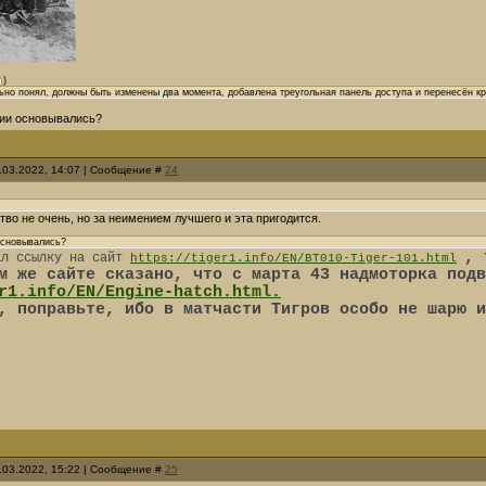
)
ьно понял, должны быть изменены два момента, добавлена треугольная панель доступа и перенесён к
ции основывались?
.03.2022, 14:07 | Сообщение #
24
во не очень, но за неимением лучшего и эта пригодится.
основывались?
, 
ал ссылку на сайт
https://tiger1.info/EN/BT010-Tiger-101.html
м же сайте сказано, что с марта 43 надмоторка подв
r1.info/EN/Engine-hatch.html.
, поправьте, ибо в матчасти Тигров особо не шарю и
.03.2022, 15:22 | Сообщение #
25