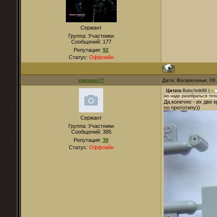
Сержант
Группа: Участники
Сообщений:
177
Репутация:
92
Статус:
Оффлайн
stprapor77
Дата: Воскресенье, 06
Цитата
Bulochnik86
(
но надо разобраться точ
Да,конечно - их две к
по прототипу))
Сержант
Группа: Участники
Сообщений:
385
Репутация:
30
Статус:
Оффлайн