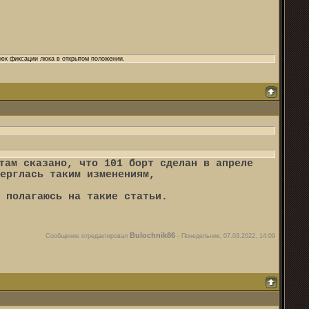
рюк фиксации люка в открытом положении.
там сказано, что 101 борт сделан в апреле
ерглась таким изменениям,
 полагаюсь на такие статьи.
Bulochnik86
Сообщение отредактировал
-
Понедельник, 07.03.2022, 14:09