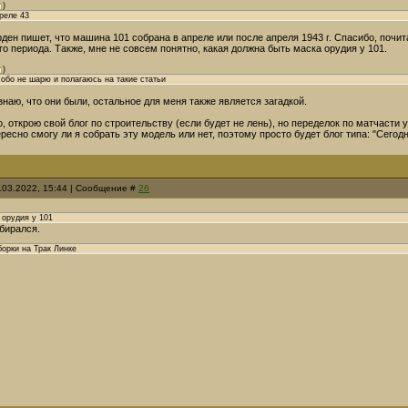
)
преле 43
рден пишет, что машина 101 собрана в апреле или после апреля 1943 г. Спасибо, почи
о периода. Также, мне не совсем понятно, какая должна быть маска орудия у 101.
)
собо не шарю и полагаюсь на такие статьи
знаю, что они были, остальное для меня также является загадкой.
, открою свой блог по строительству (если будет не лень), но переделок по матчасти 
ресно смогу ли я собрать эту модель или нет, поэтому просто будет блог типа: "Сегод
.03.2022, 15:44 | Сообщение #
26
 орудия у 101
бирался.
борки на Трак Линке