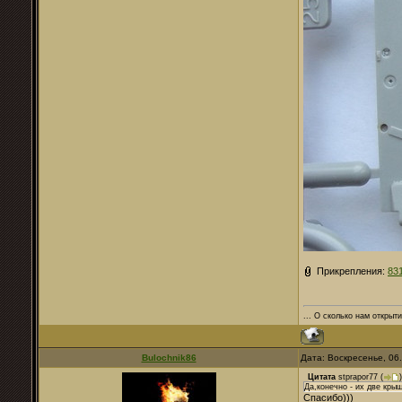
Прикрепления:
83
... О сколько нам открыти
Bulochnik86
Дата: Воскресенье, 06
Цитата
stprapor77
(
)
Да,конечно - их две крышк
Спасибо)))