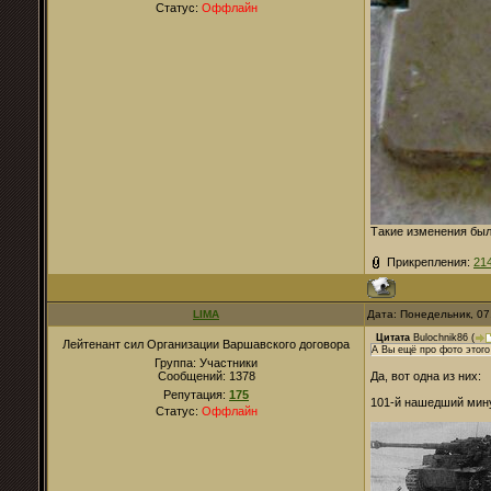
Статус:
Оффлайн
Такие изменения были
Прикрепления:
21
LIMA
Дата: Понедельник, 07
Цитата
Bulochnik86
(
Лейтенант сил Организации Варшавского договора
А Вы ещё про фото этого
Группа: Участники
Сообщений:
1378
Да, вот одна из них:
Репутация:
175
101-й нашедший мин
Статус:
Оффлайн