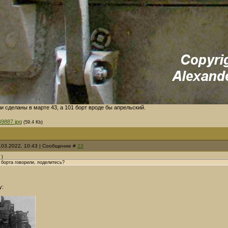
 сделаны в марте 43, а 101 борт вроде бы апрельский.
49887.jpg
(59.4 Kb)
.03.2022, 10:43 | Сообщение #
23
)
 борта говорили, поделитесь?
у: