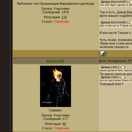
Цитата
Bulochnik86
(
Лейтенант сил Организации Варшавского договора
что 101 борт сделан в а
Группа: Участники
Сообщений:
1378
Так и есть, Дэвид Би
фото машин подобног
Репутация:
175
Статус:
Оффлайн
Цитата
Bulochnik86
(
ибо в матчасти Тигров о
В матчасти Тигров я 
Чуть позже, возможно
Линке мне стало инте
нелёгком процессе.
Bulochnik86
Дата: Понедельник, 07
Цитата
LIMA
(
)
какая должна быть маска
По маске пока не раз
Цитата
LIMA
(
)
после прочтения блога с
Толковый блог?
Сержант
Группа: Участники
Сообщений:
177
Репутация:
92
Статус:
Оффлайн