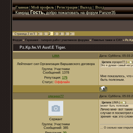
Главная
|
Мой
профиль
|
Регистрация
|
Выход
|
Вход
Гость,
Камрад
добро пожаловать на форум Panzer35
2
Страница
2
из
5
«
1
3
4
5
»
Форум
»
Германия - галерея работ участников форума
»
Тяжелые танки и САУ
»
Pz.Kp
Pz.Kp.fw.VI Ausf.Е Tiger.
LIMA
Дата: Суббота, 05.03.
Цитата
stprapor77
(
)
Лейтенант сил Организации Варшавского договора
Это я думаю самый несу
Группа: Участники
Сообщений:
1378
Мне показалось, что
Репутация:
175
быть полезным.
Статус:
Оффлайн
stprapor77
Дата: Суббота, 05.03.
Цитата
LIMA
(
)
может быть полезным
Лично мне- вот такие
случае-я посмотрел 
зрения -как это слож
Сержант
Группа: Участники
Сообщений:
385
... О сколько нам открыти
Репутация:
30