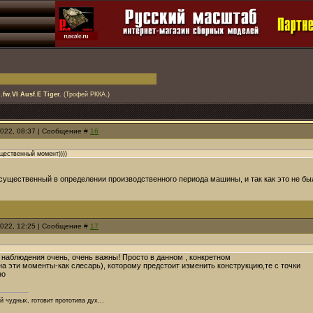
.fw.VI Ausf.Е Tiger.
(Трофей РККА.)
2022, 08:37 | Сообщение #
16
щественный момент))))
 существенный в определении производственного периода машины, и так как это не бы
2022, 12:25 | Сообщение #
17
 наблюдения очень, очень важны! Просто в данном , конкретном
на эти моменты-как слесарь), которому предстоит изменить конструкцию,те с точки
но
й чудных, готовит прототипа дух...