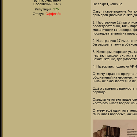
Группа: Участники
Сообщений:
1378
Не секрет, конечно.
Репутация:
175
Озвучу своё видение. Чита
Статус:
Оффлайн
примеров (возможно, что д
1. На странице 12 при опис
последовательно, так и пар
механически (это вопрос ф
последовательной на паралл
2. На странице 17 имеется 
бы раскрыть тему и объясн
3. Некоторые чертежи указа
чертёж, приходится листат
начать чтение, для удобств
4. На эскизах подвески VK 
Отмечу странное представл
обозначений на чертежах, н
никак не сказывается на их
Ещё я заметил странность: 
периода.
Окраски не имеют видов св
часто возникает вопрос на
Отмечу ещё один, нмв, непр
"вызывает вопросы", как мн