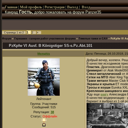
Главная
|
Мой
профиль
|
Регистрация
|
Выход
|
Вход
Гость,
Камрад
добро пожаловать на форум Panzer35
1
Страница
1
из
2
2
»
Форум
»
Германия - галерея работ участников форума
»
Тяжелые танки и САУ
»
PzKpfw VI Au
PzKpfw VI Ausf. B Königstiger SS-s.Pz.Abt.101
Memphis
Дата: Пятница, 26.10.2018, 2
Добрый вечер, коллеги. Реш
В качестве исходников при
Пластик.
Драгоновский (сер
Циммерит
от Atak Model350
Ствол металлический
от A
Сетки на МТО
Aber King Tig
Траки металл
Master Club M
Экраны и крылья
ET model 
Тросы и коуши
Eureka XXL 
Крепления шанцевого ин
Жду еще
книгу
Александра 
В качестве модернизации - 
Лейтенант
Вариант я выбрал из 1-ой р
Группа: Участники
Сообщений:
515
Репутация:
38
Статус:
Оффлайн