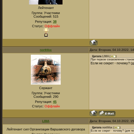
Лейтенант
Группа: Участники
Сообщений:
515
Репутация:
38
Статус:
Оффлайн
northfox
Дата: Вторник, 04.10.2022, 1
Цитата
LIMA
(
)
При первом ознакомлении станов
Если не секрет - почему? (
Сержант
Группа: Участники
Сообщений:
290
Репутация:
45
Статус:
Оффлайн
LIMA
Дата: Вторник, 04.10.2022, 1
Цитата
northfox
(
)
Лейтенант сил Организации Варшавского договора
Если не секрет - почему? (для т