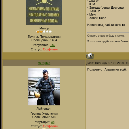
- Драгон
- ICM
- Звезда (репак Драгона)
- ТАКОМ
- Менг
- Хобби Босс
Наверняка, забыл кого-то
Майор
Строил, строю и буду строить.
Группа: Пользователи
Сообщений:
1494
Я этот танк труба шатал и башня
Репутация:
140
Статус:
Оффлайн
Memphis
Дата: Пятница, 07.02.2020, 1
Поздние от Академии ещё.
Лейтенант
Группа: Участники
Сообщений:
515
Репутация:
38
Статус:
Оффлайн