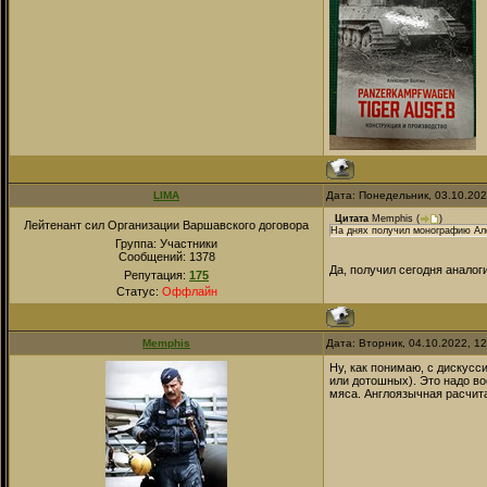
LIMA
Дата: Понедельник, 03.10.20
Цитата
Memphis
(
)
Лейтенант сил Организации Варшавского договора
На днях получил монографию Ал
Группа: Участники
Сообщений:
1378
Да, получил сегодня аналог
Репутация:
175
Статус:
Оффлайн
Memphis
Дата: Вторник, 04.10.2022, 1
Ну, как понимаю, с дискусси
или дотошных). Это надо во
мяса. Англоязычная расчит