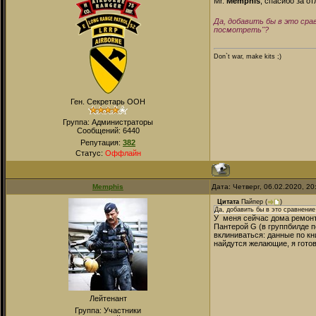
Mr.
Memphis
, спасибо за о
Да, добавить бы в это сра
посмотреть"?
Don`t war, make kits ;)
Ген. Секретарь ООН
Группа: Администраторы
Сообщений:
6440
Репутация:
382
Статус:
Оффлайн
Memphis
Дата: Четверг, 06.02.2020, 2
Цитата
Пайпер
(
)
Да, добавить бы в это сравнение
У меня сейчас дома ремонт,
Пантерой G (в группбилде 
вклиниваться: данные по кн
найдутся желающие, я гото
Лейтенант
Группа: Участники