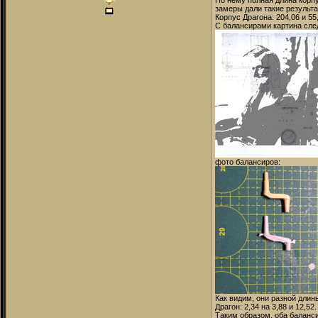
По нему полная длина корпу
замеры дали такие результа
Корпус Драгона: 204,06 и 5
С балансирами картина сле
фото балансиров:
Как видим, они разной длин
Драгон: 2,34 на 3,88 и 12,52.
Таким образом, оба баланси