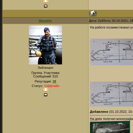
Memphis
Дата: Суббота, 30.10.2021, 1
На работе позаимствовал уг
Лейтенант
Группа: Участники
Сообщений:
515
Репутация:
38
Статус:
Оффлайн
Добавлено
(01.10.2022, 10:
------------------------------------
На днях получил монографи