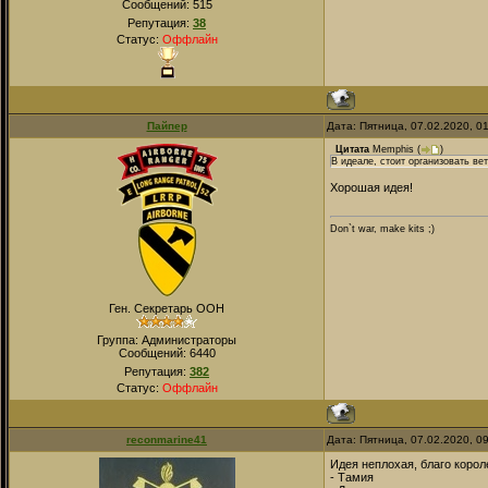
Сообщений:
515
Репутация:
38
Статус:
Оффлайн
Пайпер
Дата: Пятница, 07.02.2020, 0
Цитата
Memphis
(
)
В идеале, стоит организовать ве
Хорошая идея!
Don`t war, make kits ;)
Ген. Секретарь ООН
Группа: Администраторы
Сообщений:
6440
Репутация:
382
Статус:
Оффлайн
reconmarine41
Дата: Пятница, 07.02.2020, 0
Идея неплохая, благо корол
- Тамия