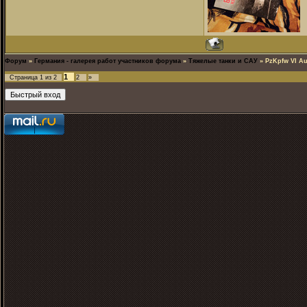
Форум
»
Германия - галерея работ участников форума
»
Тяжелые танки и САУ
»
PzKpfw VI Au
1
Страница
1
из
2
2
»