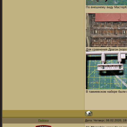
По внешнему виду МастерКл
Для сравнения Драгон (коро
В тамиевском наборе были в
Пайпер
Дата: Четверг, 06.02.2020, 1