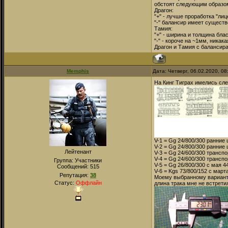
обстоят следующим образо
Драгон:
"+" - лучше проработка "лиц
"-" балансир имеет сущест
Тамия:
"+" - ширина и толщина бла
"-" - короче на ~1мм, никак
Драгон и Тамия с балансир
Memphis
Дата: Четверг, 06.02.2020, 0
На Кинг Тиграх имелись сл
V-1 = Gg 24/800/300 ранние
V-2 = Gg 24/800/300 ранние
Лейтенант
V-3 = Gg 24/600/300 трансп
V-4 = Gg 24/600/300 трансп
Группа: Участники
V-5 = Gg 26/800/300 с мая 
Сообщений:
515
V-6 = Kgs 73/800/152 с мар
Репутация:
38
Моему выбранному варианту 
Статус:
Оффлайн
длина трака мне не встрети