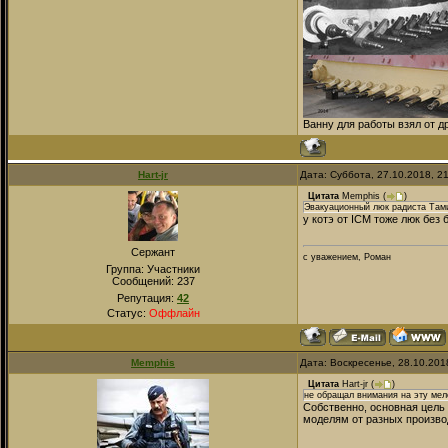
Ванну для работы взял от д
Hart-jr
Дата: Суббота, 27.10.2018, 2
Цитата
Memphis
(
)
Эвакуационный люк радиста Тами
у котэ от ICM тоже люк без
Сержант
с уважением, Роман
Группа: Участники
Сообщений:
237
Репутация:
42
Статус:
Оффлайн
Memphis
Дата: Воскресенье, 28.10.201
Цитата
Hart-jr
(
)
не обращал внимания на эту мел
Собственно, основная цель
моделям от разных производ