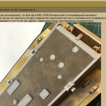
.10.2022, 16:29 | Сообщение #
4
зил антиприлип)) из Anti slip A.MIG-2035.Интересный и специфицный материал.
к лучше не наносить.Из двух вариантов нанесения-кистью и спонжем-мне понравился
озможно я что-то не так сделал- замечания будут рассмотрены положительно