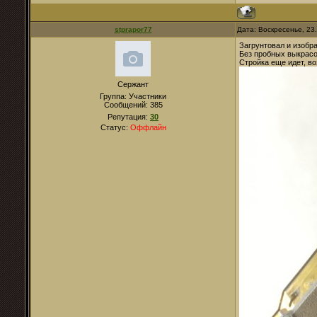
stprapor77
Дата: Воскресенье, 23
Загрунтовал и изобра
Без пробных выкрасо
Стройка еще идет, в
Сержант
Группа: Участники
Сообщений:
385
Репутация:
30
Статус:
Оффлайн