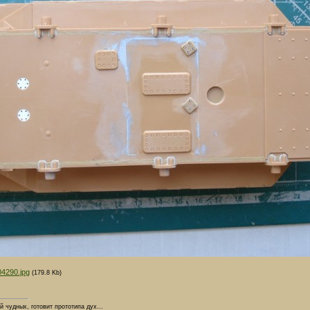
04290.jpg
(179.8 Kb)
й чудных, готовит прототипа дух...