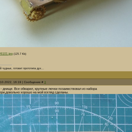
26101.jpg
(125.7 Kb)
й чудных, готовит прототипа дух...
.10.2022, 16:19 | Сообщение #
3
 - днище. Все обварил, крупные лючки позаимствовал из набора
ери,довольно хорошо на мой взгляд сделаны.