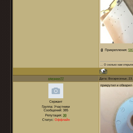
Прикрепления:
58
... О сколько нам открыти
stprapor77
Дата: Воскресенье, 23
прикрутил и обварил
Сержант
Группа: Участники
Сообщений:
385
Репутация:
30
Статус:
Оффлайн