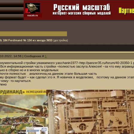
fz 184 Ferdinand № 134 из звезда 3653
(достройка)
.10.2022, 14:56 | Сообщение #
1
нументальной стройки уважаемого yaschanin1977–http://panzer35.ru/forum/40-20350-1
ее. Вся информационная часть стройки –полностью заслуга Алексея! –за
ько в сборке но и в многих модельных
а почти полностью аналогична,на данном этапе большая часть
му формат будет – как сделал это я. Я новичек в моделизме, поэтому на данном этап
 чему- то научиться.
лено