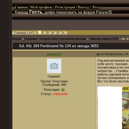
Главная
|
Мой
профиль
|
Регистрация
|
Выход
|
Вход
Гость,
Камрад
добро пожаловать на форум Panzer35
1
Страница
1
из
5
2
3
4
5
»
Форум
»
Германия - галерея работ участников форума
»
Тяжелые танки и САУ
»
Sd. K
Sd. Kfz 184 Ferdinand № 134 из звезда 3653
stprapor77
Дата: Воскресенье, 23
Под впечатлением мо
себе нечто похож
посоветовал и не тол
хитростях... Стройк
работы сделана-пото
Сержант
лучше скопировать и
Группа: Участники
Вот что было заготов
Сообщений:
385
Репутация:
30
Статус:
Оффлайн