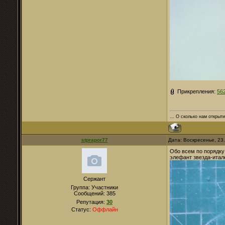
Прикрепления:
56
... О сколько нам открыти
stprapor77
Дата: Воскресенье, 23
Обо всем по порядку
элефант звезда-итал
Сержант
Группа: Участники
Сообщений:
385
Репутация:
30
Статус:
Оффлайн