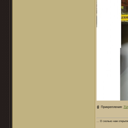
Прикрепления:
71
... О сколько нам открыти