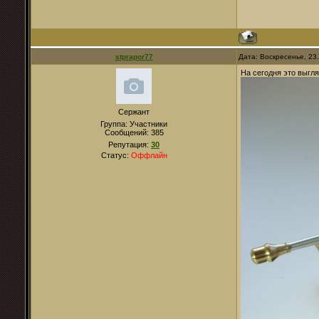
stprapor77
Дата: Воскресенье, 23
На сегодня это выгля
Сержант
Группа: Участники
Сообщений:
385
Репутация:
30
Статус:
Оффлайн