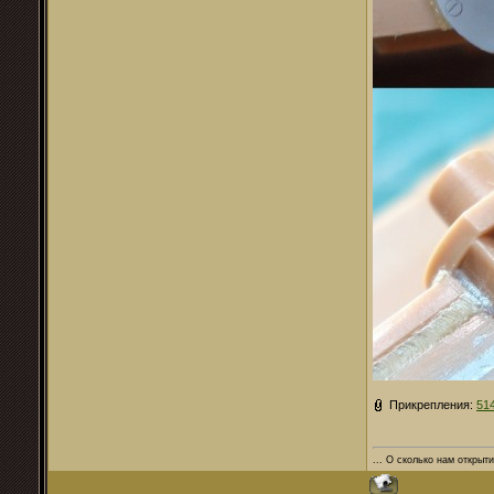
Прикрепления:
51
... О сколько нам открыти