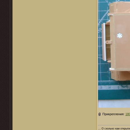
Прикрепления:
18
... О сколько нам открыти