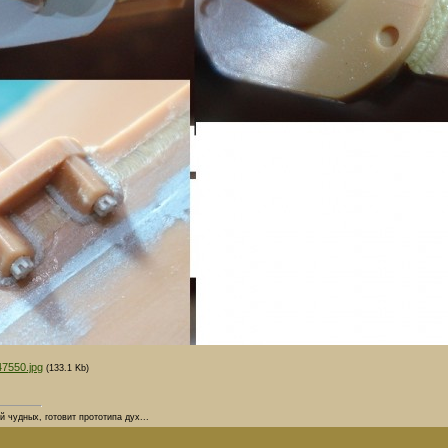
47550.jpg
(133.1 Kb)
й чудных, готовит прототипа дух...