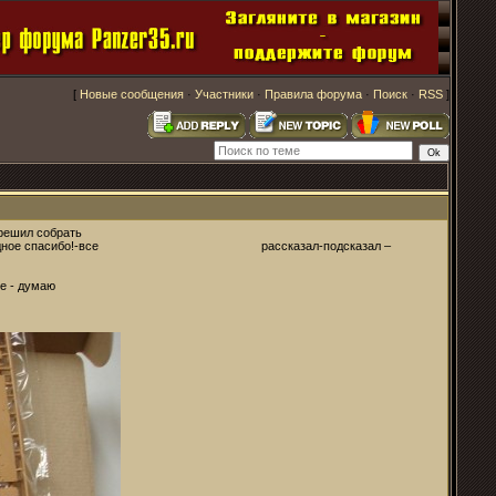
[
Новые сообщения
·
Участники
·
Правила форума
·
Поиск
·
RSS
]
 решил собрать
 что ему аграмадное спасибо!-все рассказал-подсказал –
е - думаю