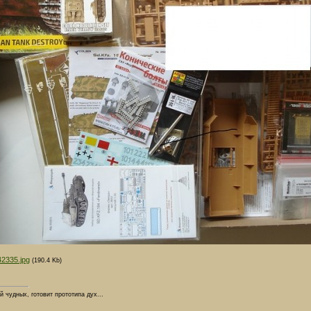
42335.jpg
(190.4 Kb)
й чудных, готовит прототипа дух...