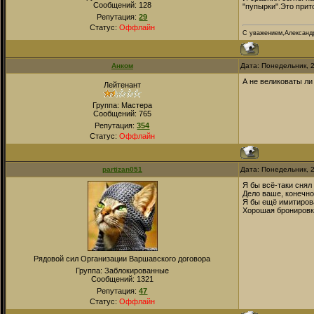
Сообщений:
128
"пупырки".Это прит
Репутация:
29
Статус:
Оффлайн
С уважением,Александ
Анком
Дата: Понедельник, 
А не великоваты ли
Лейтенант
Группа: Мастера
Сообщений:
765
Репутация:
354
Статус:
Оффлайн
partizan051
Дата: Понедельник, 
Я бы всё-таки снял
Дело ваше, конечно
Я бы ещё имитирова
Хорошая бронировк
Рядовой сил Организации Варшавского договора
Группа: Заблокированные
Сообщений:
1321
Репутация:
47
Статус:
Оффлайн