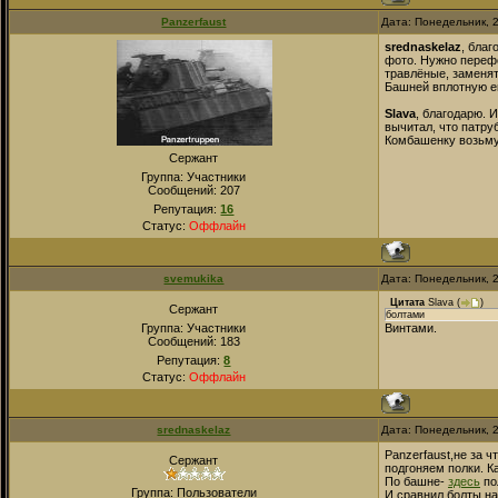
Panzerfaust
Дата: Понедельник, 
srednaskelaz
, благ
фото. Нужно перефо
травлёные, заменят
Башней вплотную ещ
Slava
, благодарю. 
вычитал, что патру
Комбашенку возьму
Сержант
Группа: Участники
Сообщений:
207
Репутация:
16
Статус:
Оффлайн
svemukika
Дата: Понедельник, 
Цитата
Slava
(
)
Сержант
болтами
Группа: Участники
Винтами.
Сообщений:
183
Репутация:
8
Статус:
Оффлайн
srednaskelaz
Дата: Понедельник, 
Panzerfaust,не за ч
Сержант
подгоняем полки. Ка
По башне-
здесь
по
Группа: Пользователи
И сравнил болты на