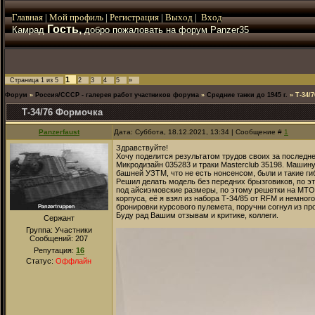
Главная
|
Мой
профиль
|
Регистрация
|
Выход
|
Вход
Гость,
Камрад
добро пожаловать на форум Panzer35
1
Страница
1
из
5
2
3
4
5
»
Форум
»
Россия/СССР - галерея работ участников форума
»
Средние танки до 1945 г.
»
Т-34/
Т-34/76 Формочка
Panzerfaust
Дата: Суббота, 18.12.2021, 13:34 | Сообщение #
1
Здравствуйте!
Хочу поделится результатом трудов своих за последне
Микродизайн 035283 и траки Masterclub 35198. Машину
башней УЗТМ, что не есть нонсенсом, были и такие г
Решил делать модель без передних брызговиков, по э
под айсиэмовские размеры, по этому решетки на МТО 
корпуса, её я взял из набора Т-34/85 от RFM и немно
бронировки курсового пулемета, поручни согнул из пр
Буду рад Вашим отзывам и критике, коллеги.
Сержант
Группа: Участники
Сообщений:
207
Репутация:
16
Статус:
Оффлайн