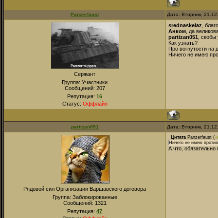
Panzerfaust
Дата: Вторник, 21.12
srednaskelaz
, благ
Анком
, да великов
partizan051
, скобы
Как узнать?
Про вогнутости на 
Ничего не имею про
Сержант
Группа: Участники
Сообщений:
207
Репутация:
16
Статус:
Оффлайн
partizan051
Дата: Вторник, 21.12
Цитата
Panzerfaust
(
Ничего не имею против
А что, обязательно
Рядовой сил Организации Варшавского договора
Группа: Заблокированные
Сообщений:
1321
Репутация:
47