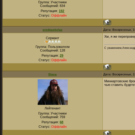
Группа: Участники
Сообщений:
834
Репутация:
192
Статус:
Оффлайн
srednaskelaz
Дата: Воскресенье, 
Хм, я же перепрове
Сержант
Группа: Пользователи
С уважением,Александ
Сообщений:
128
Репутация:
29
Статус:
Оффлайн
Slava
Дата: Воскресенье, 
Миниартовские бро
чью ставить будете
Лейтенант
Группа: Участники
Сообщений:
759
Репутация:
68
Статус:
Оффлайн