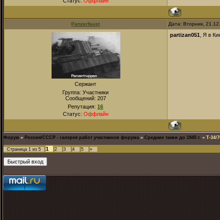
Статус:
Оффлайн
Panzerfaust
Дата: Вторник, 21.12
partizan051
, Я в К
Сержант
Группа: Участники
Сообщений:
207
Репутация:
16
Статус:
Оффлайн
Форум
»
Россия/СССР - галерея работ участников форума
»
Средние танки до 1945 г.
»
Т-34/
1
Страница
1
из
5
2
3
4
5
»