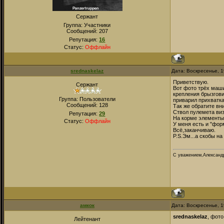
Сержант
Группа: Участники
Сообщений:
207
Репутация:
16
Статус:
Оффлайн
srednaskelaz
Дата: Воскресенье, 
Приветствую.
Сержант
Вот фото трёх маш
крепления брызгови
Группа: Пользователи
приварил прихватка
Сообщений:
128
Так же обратите вн
Ствол пулемета виз
Репутация:
29
На корме элементы 
Статус:
Оффлайн
У меня есть и "фор
Всё,заканчиваю.
P.S.Эм...а скобы н
С уважением,Александ
амкок
Дата: Воскресенье, 
srednaskelaz
, фото
Лейтенант