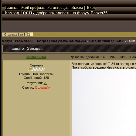
Главная
|
Мой
профиль
|
Регистрация
|
Выход
|
Вход
Гость,
Камрад
добро пожаловать на форум Panzer35
1
Страница
1
из
1
Форум
»
Россия/СССР - галерея работ участников форума
»
Средние танки до 1945 г.
»
Гайка
Гайка от Звезды.
srednaskelaz
Дата: Понедельник, 14.02.2022, 13:02 | С
Вот первая из "новых" Т-34 от звезды в 
Сержант
Пока собрал воедино.Что сказать о сам
Группа: Пользователи
Сообщений:
128
Репутация:
29
Статус:
Оффлайн