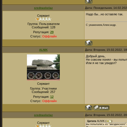
srednaskelaz
Дата: Понедельник, 14.02.20
Надо бы...но оставлю так.
Сержант
Группа: Пользователи
С уважением,Александр.
Сообщений:
128
Репутация:
29
Статус:
Оффлайн
ALNIK
Дата: Вторник, 15.02.2022, 1
Добрый день,
Не совсем понял - вы попыт
Или я не так увидел?
Сержант
Группа: Участники
Сообщений:
257
Репутация:
12
Статус:
Оффлайн
srednaskelaz
Дата: Вторник, 15.02.2022, 2
Цитата
ALNIK
(
)
Сержант
вы попытались из "звездинского"