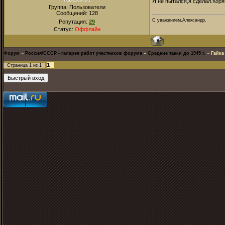
Я не пытался,я сделал.Коря
Группа: Пользователи
Сообщений:
128
С уважением,Александр.
Репутация:
29
Статус:
Оффлайн
Форум
»
Россия/СССР - галерея работ участников форума
»
Средние танки до 1945 г.
»
Гайка
1
Страница
1
из
1