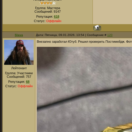
Группа: Мастера
Сообщений:
9147
Репутация:
618
Статус:
Оффлайн
Slava
Дата: Пятница, 09.01.2026, 13:54 | Сообщение #
120
Внезапно заработал Ютуб. Решил проверить Постимейдж. Фото 
Лейтенант
Группа: Участники
Сообщений:
757
Репутация:
68
Статус:
Оффлайн