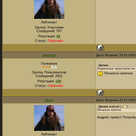
Лейтенант
Группа: Участники
Сообщений:
757
Репутация:
68
Статус:
Оффлайн
andreiali
Дата: Вторник, 23.12.2025
Полковник
Цитата
Нормальных загрузчиков нет,
Группа: Пользователи
Печально конечно
Сообщений:
2051
Репутация:
168
Статус:
Оффлайн
Slava
Дата: Вторник, 23.12.2025
Цитата
andreiali
(
)
Печально конечно
Андрей, привет! Попробу
Лейтенант