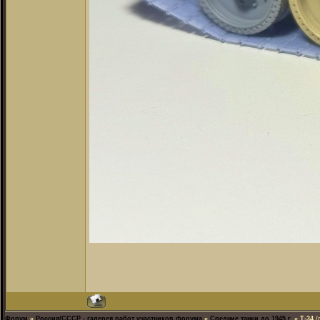
Форум
»
Россия/СССР - галерея работ участников форума
»
Средние танки до 1945 г.
»
Т-34
(