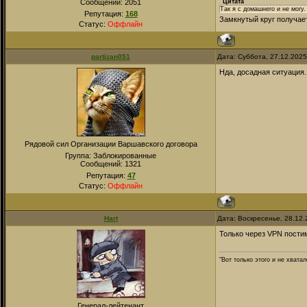
Сообщений:
2051
Цитата
Так я с домашнего и не могу.
Репутация:
168
Замкнутый круг получа
Статус:
Оффлайн
partizan051
Дата: Суббота, 27.12.202
Нда, досадная ситуация.
Рядовой сил Организации Варшавского договора
Группа: Заблокированные
Сообщений:
1321
Репутация:
47
Статус:
Оффлайн
Hart
Дата: Воскресенье, 28.12
Только через VPN пости
"Вот только этого и не хвата
Генерал-лейтенант