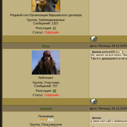
Рядовой сил Организации Варшавского договора
Группа: Заблокированные
Сообщений:
1321
Репутация:
47
Статус:
Оффлайн
Slava
Дата: Пятница, 26.12.202
Цитата
partizan051
(
)
Ну, значит, не всё плохо. П
Так я с домашнего и не м
Лейтенант
Группа: Участники
Сообщений:
757
Репутация:
68
Статус:
Оффлайн
andreiali
Дата: Пятница, 26.12.202
Полковник
Цитата
у меня этот сайт с мобильно
Группа: Пользователи