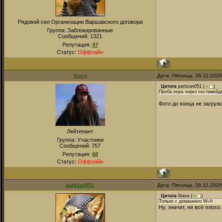
Рядовой сил Организации Варшавского договора
Группа: Заблокированные
Сообщений:
1321
Репутация:
47
Статус:
Оффлайн
Slava
Дата: Пятница, 26.12.202
Цитата
partizan051
(
)
Проба пера через постимейдж 
Фото до конца не загруж
Лейтенант
Группа: Участники
Сообщений:
757
Репутация:
68
Статус:
Оффлайн
partizan051
Дата: Пятница, 26.12.202
Цитата
Slava
(
)
Только с домашнего Wi-fi
Ну, значит, не всё плох