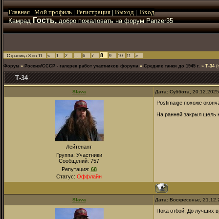
Главная
|
Мой
профиль
|
Регистрация
|
Выход
|
Вход
Гость,
Камрад
добро пожаловать на форум Panzer35
8
Страница
8
из
11
«
1
2
…
6
7
9
10
11
»
Форум
»
Россия/СССР - галерея работ участников форума
»
Средние танки до 1945 г.
»
Т-34
(
Т-34
Slava
Дата: Суббота, 20.12.202
Postimaige похоже оконч
На ранней закрыл щель 
Лейтенант
Группа: Участники
Сообщений:
757
Репутация:
68
Статус:
Оффлайн
Slava
Дата: Воскресенье, 21.12
Пока отбой. До лучших в