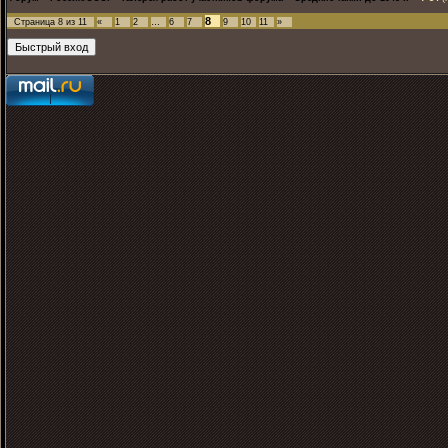
8
Страница
8
из
11
«
1
2
…
6
7
9
10
11
»