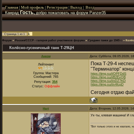
Главная
|
Мой
профиль
|
Регистрация
|
Выход
|
Вход
Гость,
Камрад
добро пожаловать на форум Panzer35
1
Страница
1
из
1
Форум
»
Россия/СССР - галерея работ участников форума
»
Средние танки до 1945 г.
»
Колёс
Колёсно-гусеничный танк Т-29ЦН
Анком
Дата: Суббота, 09.05.2026, 1
Пока Т-29-4 неспе
Лейтенант
"Терминатор" конца
Группа: Мастера
https://iimg.su/i/OPFDdS
Сообщений:
765
https://iimg.su/i/B2EvQB
https://iimg.su/i/oDZ7KD
Репутация:
354
https://iimg.su/i/x4fcpD
Статус:
Оффлайн
Сегодня отдаю фай
Hart
Дата: Вторник, 12.05.2026, 1
Ух-ты, клевая машина! И гла
"Вот только этого и не хватало,