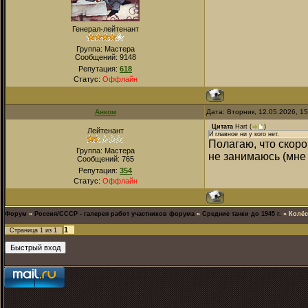
Генерал-лейтенант
Группа: Мастера
Сообщений:
9148
Репутация:
618
Статус:
Оффлайн
Анком
Дата: Вторник, 12.05.2026, 1
Цитата
Hart
(
)
Лейтенант
И главное ни у кого нет.
Полагаю, что скор
Группа: Мастера
не занимаюсь (мне 
Сообщений:
765
Репутация:
354
Статус:
Оффлайн
Форум
»
Россия/СССР - галерея работ участников форума
»
Средние танки до 1945 г.
»
Колёс
1
Страница
1
из
1