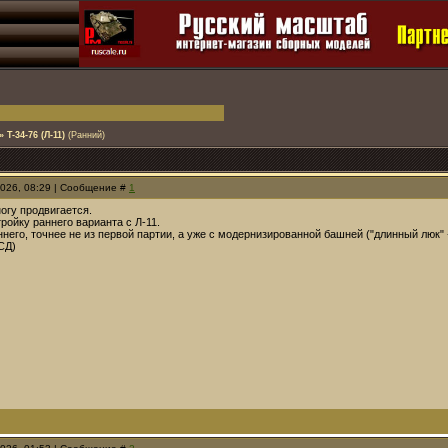
»
T-34-76 (Л-11)
(Ранний)
2026, 08:29 | Сообщение #
1
огу продвигается.
ройку раннего варианта с Л-11.
него, точнее не из первой партии, а уже с модернизированной башней ("длинный люк"
СД)