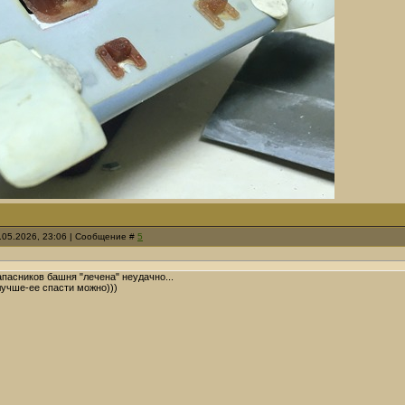
.05.2026, 23:06 | Сообщение #
5
пасников башня "лечена" неудачно...
учше-ее спасти можно)))