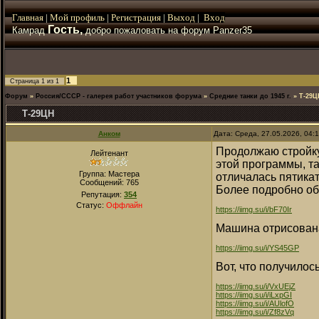
Главная
|
Мой
профиль
|
Регистрация
|
Выход
|
Вход
Гость,
Камрад
добро пожаловать на форум Panzer35
1
Страница
1
из
1
Форум
»
Россия/СССР - галерея работ участников форума
»
Средние танки до 1945 г.
»
Т-29Ц
Т-29ЦН
Анком
Дата: Среда, 27.05.2026, 04:
Продолжаю стройку
Лейтенант
этой программы, т
Группа: Мастера
отличалась пятикат
Сообщений:
765
Более подробно об
Репутация:
354
Статус:
Оффлайн
https://iimg.su/i/bF70Ir
Машина отрисована
https://iimg.su/i/YS45GP
Вот, что получилос
https://iimg.su/i/VxUEjZ
https://iimg.su/i/iLxpGI
https://iimg.su/i/AUlofO
https://iimg.su/i/Zf8zVq