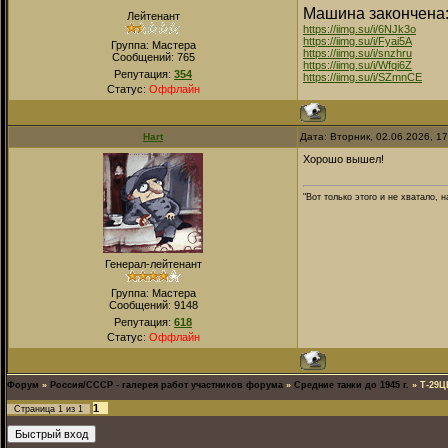
Машина закончена
Лейтенант
https://iimg.su/i/6NJk3o
https://iimg.su/i/Fyai5A
Группа: Мастера
https://iimg.su/i/snzhru
Сообщений:
765
https://iimg.su/i/Wfqi6Z
Репутация:
354
https://iimg.su/i/SZmnCE
Статус:
Оффлайн
Hart
Дата: Вторник, 02.06.2026, 1
Хорошо вышел!
"Вот только этого и не хватало,
Генерал-лейтенант
Группа: Мастера
Сообщений:
9148
Репутация:
618
Статус:
Оффлайн
Форум
»
Россия/СССР - галерея работ участников форума
»
Средние танки до 1945 г.
»
Т-29Ц
1
Страница
1
из
1