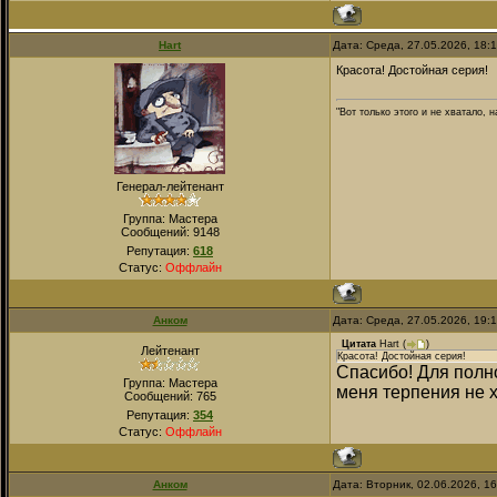
Hart
Дата: Среда, 27.05.2026, 18:
Красота! Достойная серия!
"Вот только этого и не хватало,
Генерал-лейтенант
Группа: Мастера
Сообщений:
9148
Репутация:
618
Статус:
Оффлайн
Анком
Дата: Среда, 27.05.2026, 19:
Цитата
Hart
(
)
Лейтенант
Красота! Достойная серия!
Спасибо! Для полно
Группа: Мастера
меня терпения не х
Сообщений:
765
Репутация:
354
Статус:
Оффлайн
Анком
Дата: Вторник, 02.06.2026, 1